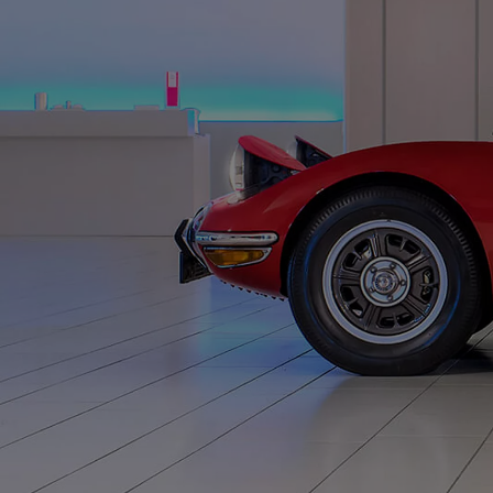
Od
81 900 zł
Yaris Cross
HYBRID