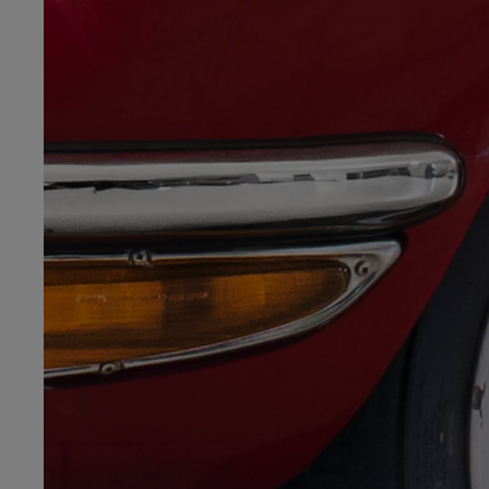
Od
105 300 zł
Corolla Hatchback
HYBRID