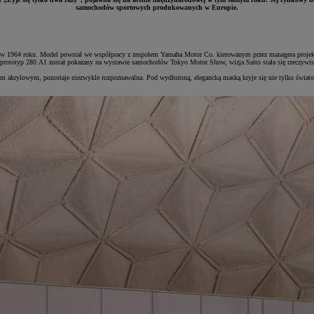
samochodów sportowych produkowanych w Europie.
 w 1964 roku. Model powstał we współpracy z zespołem Yamaha Motor Co. kierowanym przez managera projektu
dy prototyp 280 A1 został pokazany na wystawie samochodów Tokyo Motor Show, wizja Saito stała się rzeczywis
krylowym, pozostaje niezwykle rozpoznawalna. Pod wydłużoną, elegancką maską kryje się nie tylko światowe