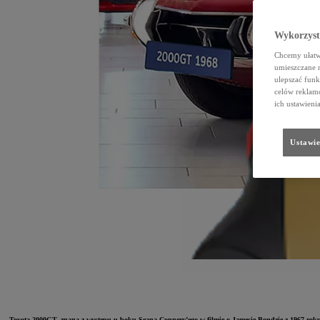
Wykorzystu
Chcemy ułatwi
umieszczane 
ulepszać funk
celów reklamo
ich ustawieni
Ustawie
Toyota 2000GT, znana z występu u boku Seana Connery’ego w filmie o Jamesie Bondzie z 1967 roku „