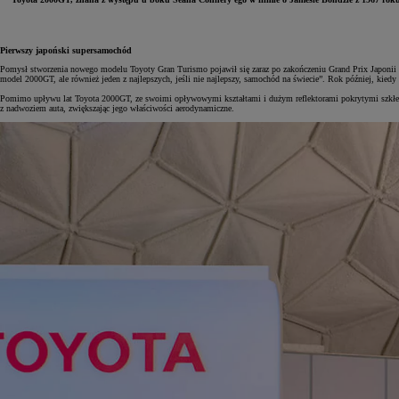
Pierwszy japoński supersamochód
Pomysł stworzenia nowego modelu Toyoty Gran Turismo pojawił się zaraz po zakończeniu Grand Prix Japonii
model 2000GT, ale również jeden z najlepszych, jeśli nie najlepszy, samochód na świecie”. Rok później, kie
Pomimo upływu lat Toyota 2000GT, ze swoimi opływowymi kształtami i dużym reflektorami pokrytymi szkłem a
z nadwoziem auta, zwiększając jego właściwości aerodynamiczne.