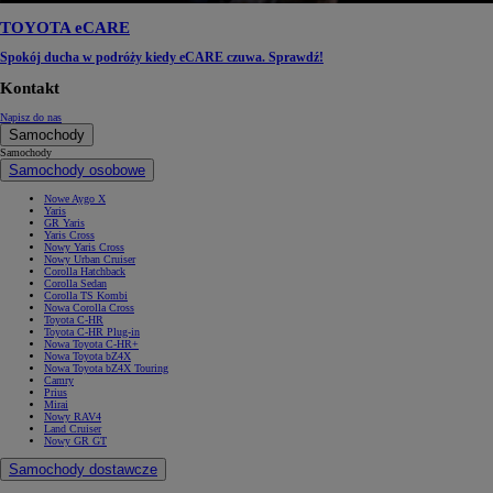
TOYOTA eCARE
Spokój ducha w podróży kiedy eCARE czuwa. Sprawdź!
Kontakt
Napisz do nas
Samochody
Samochody
Samochody osobowe
Nowe Aygo X
Yaris
GR Yaris
Yaris Cross
Nowy Yaris Cross
Nowy Urban Cruiser
Corolla Hatchback
Corolla Sedan
Corolla TS Kombi
Nowa Corolla Cross
Toyota C-HR
Toyota C-HR Plug-in
Nowa Toyota C-HR+
Nowa Toyota bZ4X
Nowa Toyota bZ4X Touring
Camry
Prius
Mirai
Nowy RAV4
Land Cruiser
Nowy GR GT
Samochody dostawcze