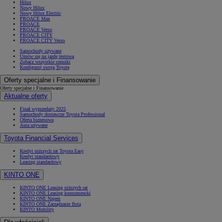
Hilux
Nowy Hilux
Nowy Hilux Electric
PROACE Max
PROACE
PROACE Verso
PROACE CITY
PROACE CITY Verso
Samochody używane
Umów się na jazdę testową
Zobacz wszystkie cenniki
Konfiguruj swoją Toyotę
Oferty specjalne i Finansowanie
Oferty specjalne i Finansowanie
Aktualne oferty
Finał wyprzedaży 2025
Samochody dostawcze Toyota Professional
Oferta biznesowa
Auta używane
Toyota Financial Services
Kredyt niższych rat Toyota Easy
Kredyt standardowy
Leasing standardowy
KINTO ONE
KINTO ONE Leasing niższych rat
KINTO ONE Leasing konsumencki
KINTO ONE Najem
KINTO ONE Zarządzanie flotą
KINTO Mobility