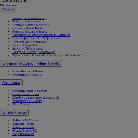
Dla właścicieli
Dla właścicieli
Serwis
Promocje i sezonowe usługi
Pozostałe oferty serwisu
Rezerwacja wizyty w serwisie
Gwarancja Toyota Relax
Pozostałe Gwarancje Toyoty
Ubezpieczenia i naprawy blacharsko-lakiernicze
Innowacyjne usługi dla Twojej wygody
Bezpłatne Akcje Serwisowe
Serwis Dobrych Cen
Serwis w ASO się opłaca
Dostęp do informacji serwisowych
Wykaz wydanych zaświadczeń o odbytym szkoleniu (pdf)
Oryginalne części i oleje Toyota
Oryginalne części Toyoty
Oryginalne oleje Toyoty
Akcesoria
Oryginalne akcesoria Toyoty
Opony i koła zimowe
Zabudowy samochodów dostawczych
Zabezpieczenia i alarmy
Sklep Toyoty
Strefa klienta
Aplikacja MyToyota
Instrukcje obsługi
Aktualizacja map
System Bluetooth®
Karty Ratownicze