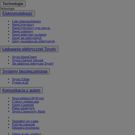
Technologie
Technologie
Elektromobilność
Lider elektromobilności
Napęd hybrydowy
Napęd hybrydowy typu plug-in
Napęd wodorowy
Napęd elektryczny na baterię
Zasięg aut elektrycznych
Zalety posiadania aut elektrycznych
Ładowanie elektrycznej Toyoty
Toyota HomeCharge
Toyota Charging Network
Jak naładować elektryczną Toyotę?
Systemy bezpieczeństwa
Toyota T-Mate
System eCall
Komunikacja z autem
Nowa aplikacja MyToyota
Cyfrowy opiekun auta
Usługi Connected
Płatne subskrypcje
Toyota Connectivity Match
Skontaktuj się z nami
Polityka ciasteczek
Deklaracja dostępności
(Opens in new window)