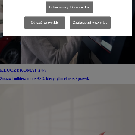
Ustawienia plików cookie
Odrzuć wszystkie
Zaakceptuj wszystkie
KLUCZYKOMAT 24/7
Zostaw i odbierz auto z ASO, kiedy tylko chcesz. Sprawdź!