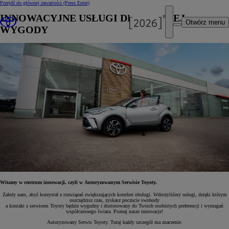
Przejdź do głównej zawartości
(Press Enter)
INNOWACYJNE USŁUGI DLA TWOJEJ
Otwórz menu
WYGODY
Witamy w centrum innowacji, czyli w Autoryzowanym Serwisie Toyoty.
Zależy nam, abyś korzystał z rozwiązań zwiększających komfort obsługi. Wdrożyliśmy usługi, dzięki którym
oszczędzisz czas, zyskasz poczucie swobody
a kontakt z serwisem Toyoty będzie wygodny i dostosowany do Twoich osobistych preferencji i wymagań
współczesnego świata. Poznaj nasze innowacje!
Autoryzowany Serwis Toyoty. Tutaj każdy szczegół ma znaczenie.