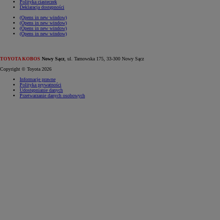
Polityka ciasteczek
Deklaracja dostępności
(Opens in new window)
(Opens in new window)
(Opens in new window)
(Opens in new window)
TOYOTA KOBOS
Nowy Sącz
, ul. Tarnowska 175, 33-300 Nowy Sącz
Copyright © Toyota 2026
Informacje prawne
Polityka prywatności
Udostępnianie danych
Przetwarzanie danych osobowych