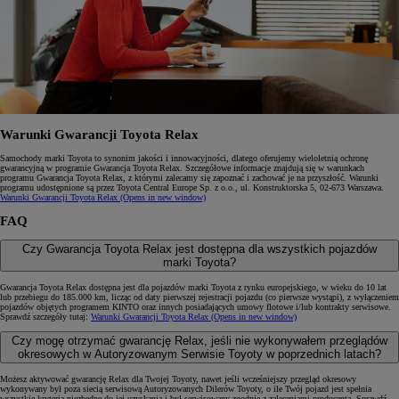
Warunki Gwarancji Toyota Relax
Samochody marki Toyota to synonim jakości i innowacyjności, dlatego oferujemy wieloletnią ochronę
gwarancyjną w programie Gwarancja Toyota Relax. Szczegółowe informacje znajdują się w warunkach
programu Gwarancja Toyota Relax, z którymi zalecamy się zapoznać i zachować je na przyszłość. Warunki
programu udostępnione są przez Toyota Central Europe Sp. z o.o., ul. Konstruktorska 5, 02‑673 Warszawa.
Warunki Gwarancji Toyota Relax
(Opens in new window)
FAQ
Czy Gwarancja Toyota Relax jest dostępna dla wszystkich pojazdów
marki Toyota?
Gwarancja Toyota Relax dostępna jest dla pojazdów marki Toyota z rynku europejskiego, w wieku do 10 lat
lub przebiegu do 185.000 km, licząc od daty pierwszej rejestracji pojazdu (co pierwsze wystąpi), z wyłączeniem
pojazdów objętych programem KINTO oraz innych posiadających umowy flotowe i/lub kontrakty serwisowe.
Sprawdź szczegóły tutaj:
Warunki Gwarancji Toyota Relax
(Opens in new window)
Czy mogę otrzymać gwarancję Relax, jeśli nie wykonywałem przeglądów
okresowych w Autoryzowanym Serwisie Toyoty w poprzednich latach?
Możesz aktywować gwarancję Relax dla Twojej Toyoty, nawet jeśli wcześniejszy przegląd okresowy
wykonywany był poza siecią serwisową Autoryzowanych Dilerów Toyoty, o ile Twój pojazd jest spełnia
wszystkie kryteria niezbędne do jej uzyskania i był serwisowany zgodnie z zaleceniami producenta. Sprawdź