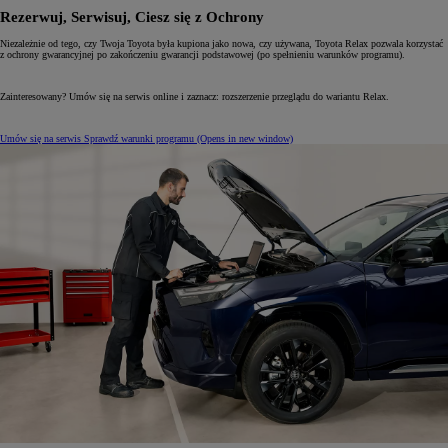
Rezerwuj, Serwisuj, Ciesz się z Ochrony
Niezależnie od tego, czy Twoja Toyota była kupiona jako nowa, czy używana, Toyota Relax pozwala korzystać
z ochrony gwarancyjnej po zakończeniu gwarancji podstawowej (po spełnieniu warunków programu).
Zainteresowany? Umów się na serwis online i zaznacz: rozszerzenie przeglądu do wariantu Relax.
Umów się na serwis
Sprawdź warunki programu
(Opens in new window)