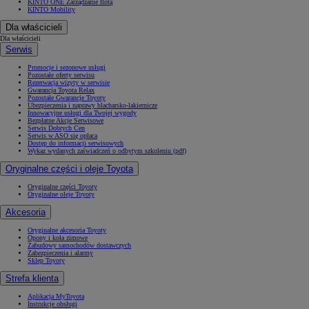
KINTO ONE Zarządzanie flotą
KINTO Mobility
Dla właścicieli
Dla właścicieli
Serwis
Promocje i sezonowe usługi
Pozostałe oferty serwisu
Rezerwacja wizyty w serwisie
Gwarancja Toyota Relax
Pozostałe Gwarancje Toyoty
Ubezpieczenia i naprawy blacharsko-lakiernicze
Innowacyjne usługi dla Twojej wygody
Bezpłatne Akcje Serwisowe
Serwis Dobrych Cen
Serwis w ASO się opłaca
Dostęp do informacji serwisowych
Wykaz wydanych zaświadczeń o odbytym szkoleniu (pdf)
Oryginalne części i oleje Toyota
Oryginalne części Toyoty
Oryginalne oleje Toyoty
Akcesoria
Oryginalne akcesoria Toyoty
Opony i koła zimowe
Zabudowy samochodów dostawczych
Zabezpieczenia i alarmy
Sklep Toyoty
Strefa klienta
Aplikacja MyToyota
Instrukcje obsługi