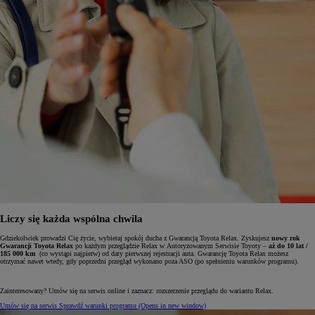
Liczy się każda wspólna chwila
Gdziekolwiek prowadzi Cię życie, wybieraj spokój ducha z Gwarancją Toyota Relax. Zyskujesz
nowy rok
Gwarancji Toyota Relax
po każdym przeglądzie Relax w Autoryzowanym Serwisie Toyoty –
aż do 10 lat /
185 000 km
(co wystąpi najpierw) od daty pierwszej rejestracji auta. Gwarancję Toyota Relax możesz
otrzymać nawet wtedy, gdy poprzedni przegląd wykonano poza ASO (po spełnieniu warunków programu).
Zainteresowany? Umów się na serwis online i zaznacz: rozszerzenie przeglądu do wariantu Relax.
Umów się na serwis
Sprawdź warunki programu
(Opens in new window)