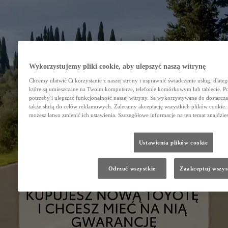
Wykorzystujemy pliki cookie, aby ulepszyć naszą witrynę
Chcemy ułatwić Ci korzystanie z naszej strony i usprawnić świadczenie usług, dlate
które są umieszczane na Twoim komputerze, telefonie komórkowym lub tablecie. 
potrzeby i ulepszać funkcjonalność naszej witryny. Są wykorzystywane do dostarczan
także służą do celów reklamowych. Zalecamy akceptację wszystkich plików cookie. J
możesz łatwo zmienić ich ustawienia. Szczegółowe informacje na ten temat znajdzie
Ustawienia plików cookie
Odrzuć wszystkie
Zaakceptuj wszys