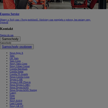
Express Service
Dbamy o Twój czas i Twoją mobilność. Skrócimy czas przeglądu o połowę, bez zmiany ceny.
Sprawdź
Kontakt
Napisz do nas
Samochody
Samochody
Samochody osobowe
Nowe Aygo X
Yaris
GR Yaris
Yaris Cross
Nowy Yaris Cross
Nowy Urban Cruiser
Corolla Hatchback
Corolla Sedan
Corolla TS Kombi
Nowa Corolla Cross
Toyota C-HR
Toyota C-HR Plug-in
Nowa Toyota C-HR+
Nowa Toyota bZ4X
Nowa Toyota bZ4X Touring
Camry
Prius
Mirai
Nowy RAV4
Land Cruiser
Nowy GR GT