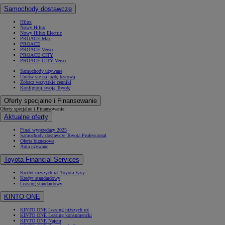
Samochody dostawcze
Hilux
Nowy Hilux
Nowy Hilux Electric
PROACE Max
PROACE
PROACE Verso
PROACE CITY
PROACE CITY Verso
Samochody używane
Umów się na jazdę testową
Zobacz wszystkie cenniki
Konfiguruj swoją Toyotę
Oferty specjalne i Finansowanie
Oferty specjalne i Finansowanie
Aktualne oferty
Finał wyprzedaży 2025
Samochody dostawcze Toyota Professional
Oferta biznesowa
Auta używane
Toyota Financial Services
Kredyt niższych rat Toyota Easy
Kredyt standardowy
Leasing standardowy
KINTO ONE
KINTO ONE Leasing niższych rat
KINTO ONE Leasing konsumencki
KINTO ONE Najem