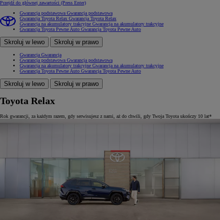
Przejdź do głównej zawartości
(Press Enter)
Gwarancja podstawowa
Gwarancja podstawowa
Gwarancja Toyota Relax
Gwarancja Toyota Relax
Gwarancja na akumulatory trakcyjne
Gwarancja na akumulatory trakcyjne
Gwarancja Toyota Pewne Auto
Gwarancja Toyota Pewne Auto
Skroluj w lewo
Skroluj w prawo
Gwarancja
Gwarancja
Gwarancja podstawowa
Gwarancja podstawowa
Gwarancja na akumulatory trakcyjne
Gwarancja na akumulatory trakcyjne
Gwarancja Toyota Pewne Auto
Gwarancja Toyota Pewne Auto
Skroluj w lewo
Skroluj w prawo
Toyota Relax
Rok gwarancji, za każdym razem, gdy serwisujesz z nami, aż do chwili, gdy Twoja Toyota ukończy 10 lat*