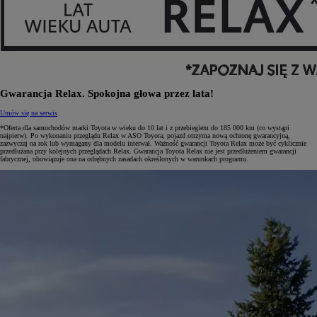
Gwarancja Relax. Spokojna głowa przez lata!
Umów się na serwis
*Oferta dla samochodów marki Toyota w wieku do 10 lat i z przebiegiem do 185 000 km (co wystąpi
najpierw). Po wykonaniu przeglądu Relax w ASO Toyota, pojazd otrzyma nową ochronę gwarancyjną,
zazwyczaj na rok lub wymagany dla modelu interwał. Ważność gwarancji Toyota Relax może być cyklicznie
przedłużana przy kolejnych przeglądach Relax. Gwarancja Toyota Relax nie jest przedłużeniem gwarancji
fabrycznej, obowiązuje ona na odrębnych zasadach określonych w warunkach programu.