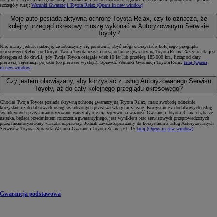
szczegóły tutaj:
Warunki Gwarancji Toyota Relax
(Opens in new window)
Moje auto posiada aktywną ochronę Toyota Relax, czy to oznacza, że
kolejny przegląd okresowy muszę wykonać w Autoryzowanym Serwisie
Toyoty?
Nie, mamy jednak nadzieję, że zobaczymy się ponownie, abyś mógł skorzystać z kolejnego przeglądu
okresowego Relax, po którym Twoja Toyota uzyska nową ochronę gwarancyjną Toyota Relax. Nasza oferta jest
dostępna aż do chwili, gdy Twoja Toyota osiągnie wiek 10 lat lub przebieg 185.000 km, licząc od daty
pierwszej rejestracji pojazdu (co pierwsze wystąpi). Sprawdź Warunki Gwarancji Toyota Relax
tutaj
(Opens
in new window)
Czy jestem obowiązany, aby korzystać z usług Autoryzowanego Serwisu
Toyoty, aż do daty kolejnego przeglądu okresowego?
Chociaż Twoja Toyota posiada aktywną ochronę gwarancyjną Toyota Relax, masz swobodę odnośnie
korzystania z dodatkowych usług świadczonych przez warsztaty niezależne. Korzystanie z dodatkowych usług
świadczonych przez nieautoryzowane warsztaty nie ma wpływu na ważność Gwarancji Toyota Relax, chyba że
usterka, będąca przedmiotem roszczenia gwarancyjnego, jest wynikiem prac serwisowych przeprowadzonych
przez nieautoryzowany warsztat naprawczy. Jednak zawsze zapraszamy do korzystania z usług Autoryzowanych
Serwisów Toyota. Sprawdź Warunki Gwarancji Toyota Relax: pkt. 15
tutaj
(Opens in new window)
Gwarancja podstawowa