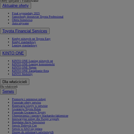
Oferty specjalne i Finansowanie
Aktualne oferty
Finał wyprzedaży 2025
Samochody dostawcze Toyota Professional
Oferta biznesowa
Auta używane
Toyota Financial Services
Kredyt niższych rat Toyota Easy
Kredyt standardowy
Leasing standardowy
KINTO ONE
KINTO ONE Leasing niższych rat
KINTO ONE Leasing konsumencki
KINTO ONE Najem
KINTO ONE Zarządzanie flotą
KINTO Mobility
Dla właścicieli
Dla właścicieli
Serwis
Promocje i sezonowe usługi
Pozostałe oferty serwisu
Rezerwacja wizyty w serwisie
Gwarancja Toyota Relax
Pozostałe Gwarancje Toyoty
Ubezpieczenia i naprawy blacharsko-lakiernicze
Innowacyjne usługi dla Twojej wygody
Bezpłatne Akcje Serwisowe
Serwis Dobrych Cen
Serwis w ASO się opłaca
Dostęp do informacji serwisowych