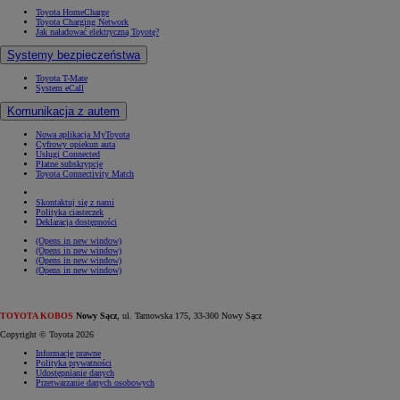
Toyota HomeCharge
Toyota Charging Network
Jak naładować elektryczną Toyotę?
Systemy bezpieczeństwa
Toyota T-Mate
System eCall
Komunikacja z autem
Nowa aplikacja MyToyota
Cyfrowy opiekun auta
Usługi Connected
Płatne subskrypcje
Toyota Connectivity Match
Skontaktuj się z nami
Polityka ciasteczek
Deklaracja dostępności
(Opens in new window)
(Opens in new window)
(Opens in new window)
(Opens in new window)
TOYOTA KOBOS
Nowy Sącz
, ul. Tarnowska 175, 33-300 Nowy Sącz
Copyright © Toyota 2026
Informacje prawne
Polityka prywatności
Udostępnianie danych
Przetwarzanie danych osobowych