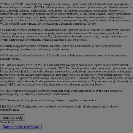
** Dane wg WLTP. Dane dotyczące zasięgu są szacunkowe, oparte na oficjalnych danych homologacyjnych w
kontrolowanym środowisku (WLTP). Dane te podano wyłącznie w celach porównawczych. Można porównać je
tylko z innymi badanymi samochodami poddanymi tym samym procedurom technicznym. Rzeczywista
wartość zasięgu elektrycznego pojazdu zależy od wielu czynników, w tym rodzaju napędu, wersji wyposażenia i
wyposażenia dodatkowego, stylu jazdy, prędkości, warunków drogowych, stanu pojazdu, rodzaju opony
(lato/zima) i ciśnienia, liczby pasażerów, temperatury zewnętrznej itp. Aby uzyskać więcej informacji na temat
WLTP, odwiedź naszą witrynę lub skontaktuj się z lokalnym sprzedawcą Toyoty.
§§ Łącząc moc wysoce wydajnego silnika benzynowego i jednego lub kilku silników elektrycznych, hybrydy
Toyoty mogą ładować się same podczas jazdy, zwalniania lub hamowania. Możesz pokonywać krótkie
dystanse, korzystając wyłącznie z trybu EV, a jednocześnie nie musisz martwić się o zasięg – gdy bateria w
Twoim samochodzie się rozładuje, będzie go napędzać silnik benzynowy.
◊◊ Emisje mogą być związane z różnymi aspektami cyklu życia samochodu (w tym z jego produkcją),
produkcją energii elektrycznej i codziennym użytkowaniem.
*** W zależności od wyniku corocznych kontroli stanu technicznego przeprowadzanych w Autoryzowanym
Serwisie Toyoty.
§§§ Dane dla Toyoty bZ4X wg WLTP. Dane dotyczące zasięgu są szacunkowe, oparte na oficjalnych danych
homologacyjnych w kontrolowanym środowisku (WLTP). Dane te podano wyłącznie w celach porównawczych.
Można porównać je tylko z innymi badanymi samochodami poddanymi tym samym procedurom technicznym.
Rzeczywista wartość zasięgu elektrycznego pojazdu zależy od wielu czynników, w tym rodzaju napędu, wersji
wyposażenia i wyposażenia dodatkowego, stylu jazdy, prędkości, warunków drogowych, stanu pojazdu, rodzaju
opony (lato/zima) i ciśnienia, liczby pasażerów, temperatury zewnętrznej itp. Aby uzyskać więcej informacji na
temat WLTP, odwiedź naszą witrynę lub skontaktuj się z lokalnym sprzedawcą Toyoty.
◊◊◊ Emisje mogą być związane z różnymi aspektami cyklu życia samochodu (w tym z jego produkcją),
produkcją energii elektrycznej i codziennym użytkowaniem.
**** Gwarancja obowiązuje na terenie Europy. Więcej szczegółów w regulaminie.
§§§§ Cykl WLTP. Zasięg różni się w zależności od wybranej wersji, układu napędowego i lokalnych
warunków jazdy.
Samochody
Samochody
Samochody osobowe