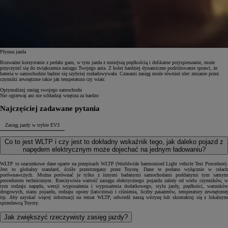
Płynna jazda
Rozważne korzystanie z pedału gazu, w tym jazda z mniejszą prędkością i delikatne przyspieszanie, może
przyczynić się do zwiększenia zasięgu Twojego auta. Z kolei bardziej dynamiczne podróżowanie sprawi, że
bateria w samochodzie będzie się szybciej rozładowywała. Czasami zasięg może również ulec zmianie przez
czynniki zewnętrzne takie jak temperatura czy wiatr.
Optymalizuj zasięg swojego samochodu
Nie ogrzewaj ani nie schładzaj wnętrza za bardzo
Najczęściej zadawane pytania
Zasięg jazdy w trybie EV
3
Co to jest WLTP i czy jest to dokładny wskaźnik tego, jak daleko pojazd z
napędem elektrycznym może dojechać na jednym ładowaniu?
WLTP to szacunkowe dane oparte na przepisach WLTP (Worldwide harmonised Light vehicle Test Procedure).
Jest to globalny standard, ściśle przestrzegany przez Toyotę. Dane te podano wyłącznie w celach
porównawczych. Można porównać je tylko z innymi badanymi samochodami poddanymi tym samym
procedurom technicznym. Rzeczywista wartość zasięgu elektrycznego pojazdu zależy od wielu czynników, w
tym rodzaju napędu, wersji wyposażenia i wyposażenia dodatkowego, stylu jazdy, prędkości, warunków
drogowych, stanu pojazdu, rodzaju opony (lato/zima) i ciśnienia, liczby pasażerów, temperatury zewnętrznej
itp. Aby uzyskać więcej informacji na temat WLTP, odwiedź naszą witrynę lub skontaktuj się z lokalnym
sprzedawcą Toyoty.
Jak zwiększyć rzeczywisty zasięg jazdy?