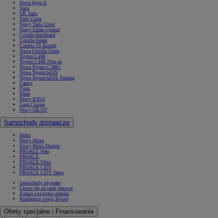
Nowe Aygo X
Yaris
GR Yaris
Yaris Cross
Nowy Yaris Cross
Nowy Urban Cruiser
Corolla Hatchback
Corolla Sedan
Corolla TS Kombi
Nowa Corolla Cross
Toyota C-HR
Toyota C-HR Plug-in
Nowa Toyota C-HR+
Nowa Toyota bZ4X
Nowa Toyota bZ4X Touring
Camry
Prius
Mirai
Nowy RAV4
Land Cruiser
Nowy GR GT
Samochody dostawcze
Hilux
Nowy Hilux
Nowy Hilux Electric
PROACE Max
PROACE
PROACE Verso
PROACE CITY
PROACE CITY Verso
Samochody używane
Umów się na jazdę testową
Zobacz wszystkie cenniki
Konfiguruj swoją Toyotę
Oferty specjalne i Finansowanie