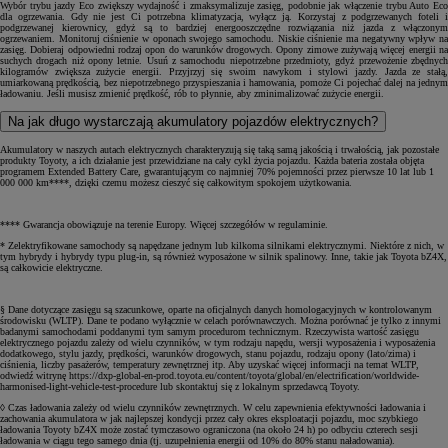
Wybór trybu jazdy Eco zwiększy wydajność i zmaksymalizuje zasięg, podobnie jak włączenie trybu Auto Eco
dla ogrzewania. Gdy nie jest Ci potrzebna klimatyzacja, wyłącz ją. Korzystaj z podgrzewanych foteli i
podgrzewanej kierownicy, gdyż są to bardziej energooszczędne rozwiązania niż jazda z włączonym
ogrzewaniem. Monitoruj ciśnienie w oponach swojego samochodu. Niskie ciśnienie ma negatywny wpływ na
zasięg. Dobieraj odpowiedni rodzaj opon do warunków drogowych. Opony zimowe zużywają więcej energii na
suchych drogach niż opony letnie. Usuń z samochodu niepotrzebne przedmioty, gdyż przewożenie zbędnych
kilogramów zwiększa zużycie energii. Przyjrzyj się swoim nawykom i stylowi jazdy. Jazda ze stałą,
umiarkowaną prędkością, bez niepotrzebnego przyspieszania i hamowania, pomoże Ci pojechać dalej na jednym
ładowaniu. Jeśli musisz zmienić prędkość, rób to płynnie, aby zminimalizować zużycie energii.
Na jak długo wystarczają akumulatory pojazdów elektrycznych?
Akumulatory w naszych autach elektrycznych charakteryzują się taką samą jakością i trwałością, jak pozostałe
produkty Toyoty, a ich działanie jest przewidziane na cały cykl życia pojazdu. Każda bateria została objęta
programem Extended Battery Care, gwarantującym co najmniej 70% pojemności przez pierwsze 10 lat lub 1
000 000 km****, dzięki czemu możesz cieszyć się całkowitym spokojem użytkowania.
**** Gwarancja obowiązuje na terenie Europy. Więcej szczegółów w regulaminie.
* Zelektryfikowane samochody są napędzane jednym lub kilkoma silnikami elektrycznymi. Niektóre z nich, w
tym hybrydy i hybrydy typu plug-in, są również wyposażone w silnik spalinowy. Inne, takie jak Toyota bZ4X,
są całkowicie elektryczne.
§ Dane dotyczące zasięgu są szacunkowe, oparte na oficjalnych danych homologacyjnych w kontrolowanym
środowisku (WLTP). Dane te podano wyłącznie w celach porównawczych. Można porównać je tylko z innymi
badanymi samochodami poddanymi tym samym procedurom technicznym. Rzeczywista wartość zasięgu
elektrycznego pojazdu zależy od wielu czynników, w tym rodzaju napędu, wersji wyposażenia i wyposażenia
dodatkowego, stylu jazdy, prędkości, warunków drogowych, stanu pojazdu, rodzaju opony (lato/zima) i
ciśnienia, liczby pasażerów, temperatury zewnętrznej itp. Aby uzyskać więcej informacji na temat WLTP,
odwiedź witrynę https://dxp-global-en-prod.toyota.eu/content/toyota/global/en/electrification/worldwide-
harmonised-light-vehicle-test-procedure lub skontaktuj się z lokalnym sprzedawcą Toyoty.
◊ Czas ładowania zależy od wielu czynników zewnętrznych. W celu zapewnienia efektywności ładowania i
zachowania akumulatora w jak najlepszej kondycji przez cały okres eksploatacji pojazdu, moc szybkiego
ładowania Toyoty bZ4X może zostać tymczasowo ograniczona (na około 24 h) po odbyciu czterech sesji
ładowania w ciągu tego samego dnia (tj. uzupełnienia energii od 10% do 80% stanu naładowania).