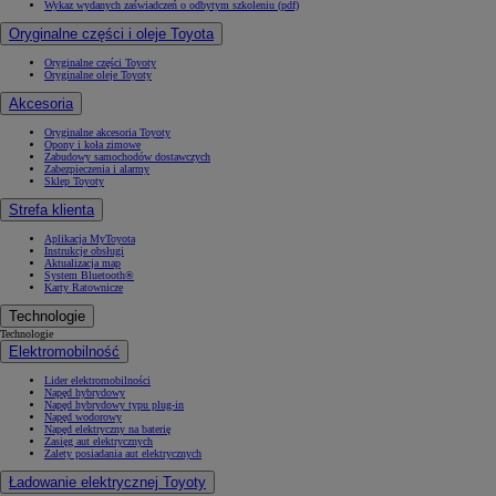
Wykaz wydanych zaświadczeń o odbytym szkoleniu (pdf)
Oryginalne części i oleje Toyota
Oryginalne części Toyoty
Oryginalne oleje Toyoty
Akcesoria
Oryginalne akcesoria Toyoty
Opony i koła zimowe
Zabudowy samochodów dostawczych
Zabezpieczenia i alarmy
Sklep Toyoty
Strefa klienta
Aplikacja MyToyota
Instrukcje obsługi
Aktualizacja map
System Bluetooth®
Karty Ratownicze
Technologie
Technologie
Elektromobilność
Lider elektromobilności
Napęd hybrydowy
Napęd hybrydowy typu plug-in
Napęd wodorowy
Napęd elektryczny na baterię
Zasięg aut elektrycznych
Zalety posiadania aut elektrycznych
Ładowanie elektrycznej Toyoty