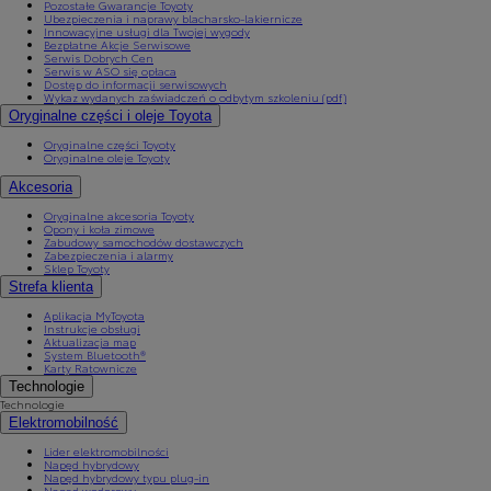
Pozostałe Gwarancje Toyoty
Ubezpieczenia i naprawy blacharsko-lakiernicze
Innowacyjne usługi dla Twojej wygody
Bezpłatne Akcje Serwisowe
Serwis Dobrych Cen
Serwis w ASO się opłaca
Dostęp do informacji serwisowych
Wykaz wydanych zaświadczeń o odbytym szkoleniu (pdf)
Oryginalne części i oleje Toyota
Oryginalne części Toyoty
Oryginalne oleje Toyoty
Akcesoria
Oryginalne akcesoria Toyoty
Opony i koła zimowe
Zabudowy samochodów dostawczych
Zabezpieczenia i alarmy
Sklep Toyoty
Strefa klienta
Aplikacja MyToyota
Instrukcje obsługi
Aktualizacja map
System Bluetooth®
Karty Ratownicze
Technologie
Technologie
Elektromobilność
Lider elektromobilności
Napęd hybrydowy
Napęd hybrydowy typu plug-in
Napęd wodorowy