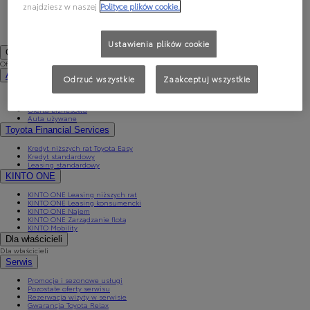
PROACE CITY Verso
znajdziesz w naszej
Polityce plików cookie.
Samochody używane
Umów się na jazdę testową
Zobacz wszystkie cenniki
Konfiguruj swoją Toyotę
Ustawienia plików cookie
Oferty specjalne i Finansowanie
Oferty specjalne i Finansowanie
Aktualne oferty
Odrzuć wszystkie
Zaakceptuj wszystkie
Finał wyprzedaży 2025
Samochody dostawcze Toyota Professional
Oferta biznesowa
Auta używane
Toyota Financial Services
Kredyt niższych rat Toyota Easy
Kredyt standardowy
Leasing standardowy
KINTO ONE
KINTO ONE Leasing niższych rat
KINTO ONE Leasing konsumencki
KINTO ONE Najem
KINTO ONE Zarządzanie flotą
KINTO Mobility
Dla właścicieli
Dla właścicieli
Serwis
Promocje i sezonowe usługi
Pozostałe oferty serwisu
Rezerwacja wizyty w serwisie
Gwarancja Toyota Relax