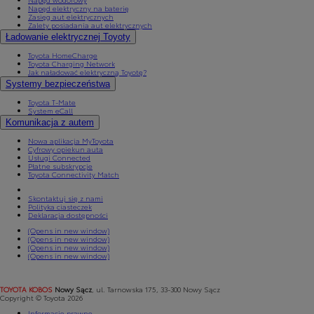
Napęd elektryczny na baterię
Zasięg aut elektrycznych
Zalety posiadania aut elektrycznych
Ładowanie elektrycznej Toyoty
Toyota HomeCharge
Toyota Charging Network
Jak naładować elektryczną Toyotę?
Systemy bezpieczeństwa
Toyota T-Mate
System eCall
Komunikacja z autem
Nowa aplikacja MyToyota
Cyfrowy opiekun auta
Usługi Connected
Płatne subskrypcje
Toyota Connectivity Match
Skontaktuj się z nami
Polityka ciasteczek
Deklaracja dostępności
(Opens in new window)
(Opens in new window)
(Opens in new window)
(Opens in new window)
TOYOTA KOBOS
Nowy Sącz
, ul. Tarnowska 175, 33-300 Nowy Sącz
Copyright © Toyota 2026
Informacje prawne