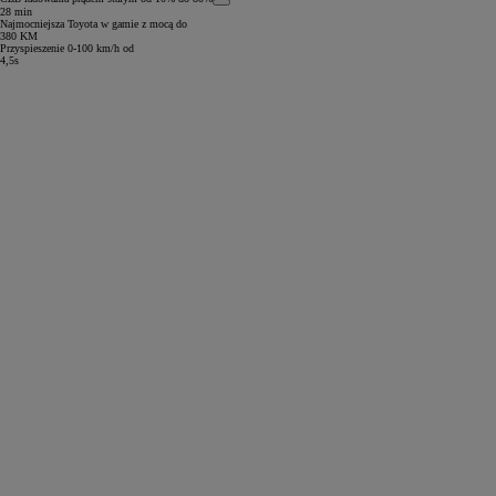
28 min
Najmocniejsza Toyota w gamie z mocą do
380 KM
Przyspieszenie 0-100 km/h od
4,5s
Od
81 900 zł
Yaris Cross
HYBRID