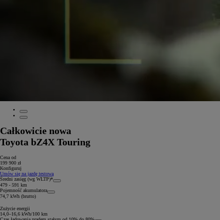
Całkowicie nowa
Toyota bZ4X Touring
Cena od
199 900 zł
Konfiguruj
Umów się na jazdę testową
Średni zasięg (wg WLTP)*
479 - 591 km
Pojemność akumulatora
74,7 kWh (brutto)
Zużycie energii
14,0–16,6 kWh/100 km
Czas ładowania prądem stałym od 10% do 80%