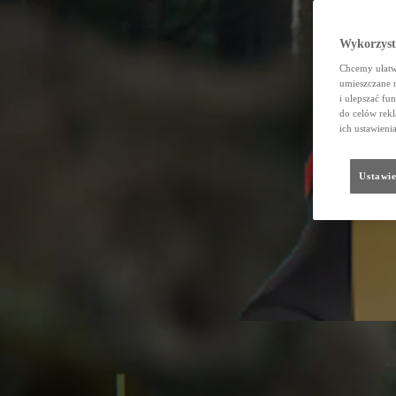
Wykorzystu
Chcemy ułatwi
umieszczane 
i ulepszać fu
do celów rekl
ich ustawieni
Ustawie