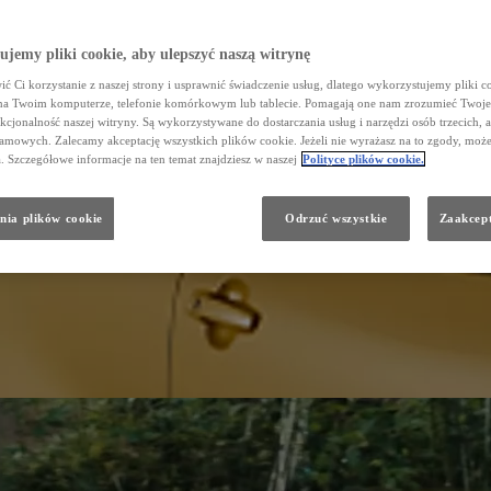
Dział Napraw Blacharsko - Lakierniczych
Zarząd
FLOTA/DOSTAWCZE
jemy pliki cookie, aby ulepszyć naszą witrynę
Galeria
ć Ci korzystanie z naszej strony i usprawnić świadczenie usług, dlatego wykorzystujemy pliki co
na Twoim komputerze, telefonie komórkowym lub tablecie. Pomagają one nam zrozumieć Twoje
nkcjonalność naszej witryny. Są wykorzystywane do dostarczania usług i narzędzi osób trzecich, a
amowych. Zalecamy akceptację wszystkich plików cookie. Jeżeli nie wyrażasz na to zgody, może
a. Szczegółowe informacje na ten temat znajdziesz w naszej
Polityce plików cookie.
nia plików cookie
Odrzuć wszystkie
Zaakcept