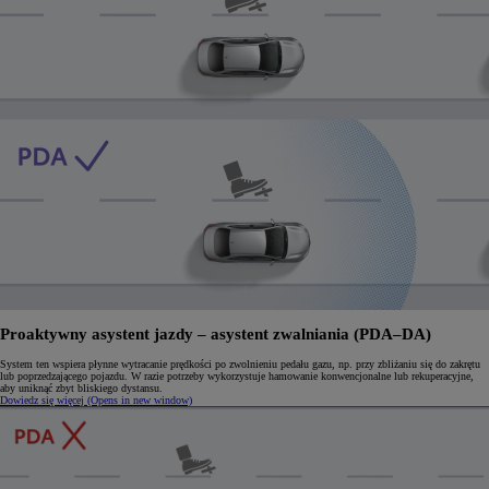
Proaktywny asystent jazdy – asystent zwalniania (PDA–DA)
System ten wspiera płynne wytracanie prędkości po zwolnieniu pedału gazu, np. przy zbliżaniu się do zakrętu
lub poprzedzającego pojazdu. W razie potrzeby wykorzystuje hamowanie konwencjonalne lub rekuperacyjne,
aby uniknąć zbyt bliskiego dystansu.
Dowiedz się więcej
(Opens in new window)