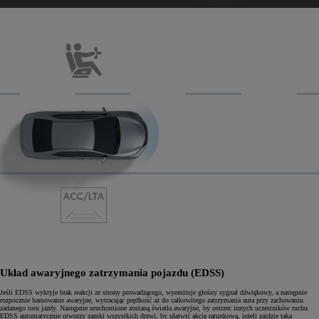
Układ awaryjnego zatrzymania pojazdu (EDSS)
Jeśli EDSS wykryje brak reakcji ze strony prowadzącego, wyemituje głośny sygnał dźwiękowy, a następnie
rozpocznie hamowanie awaryjne, wytracając prędkość aż do całkowitego zatrzymania auta przy zachowaniu
zadanego toru jazdy. Następnie uruchomione zostaną światła awaryjne, by ostrzec innych uczestników ruchu.
EDSS automatycznie otworzy zamki wszystkich drzwi, by ułatwić akcję ratunkową, jeżeli zajdzie taka