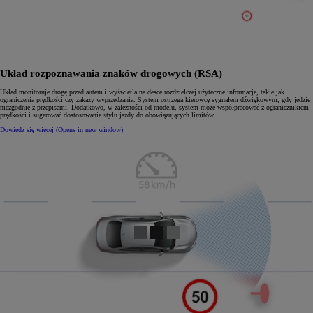
Układ rozpoznawania znaków drogowych (RSA)
Układ monitoruje drogę przed autem i wyświetla na desce rozdzielczej użyteczne informacje, takie jak
ograniczenia prędkości czy zakazy wyprzedzania. System ostrzega kierowcę sygnałem dźwiękowym, gdy jedzie
niezgodnie z przepisami. Dodatkowo, w zależności od modelu, system może współpracować z ogranicznikiem
prędkości i sugerować dostosowanie stylu jazdy do obowiązujących limitów.
Dowiedz się więcej
(Opens in new window)
0:03 / 0:10