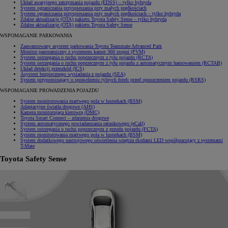
Układ awaryjnego zatrzymania pojazdu (EDSS)
– tylko hybryda
System ograniczania przyspieszania przy małych prędkościach
System ograniczania przyspieszania przy małych prędkościach
– tylko hybryda
Zdalne aktualizacje (OTA) pakietu Toyota Safety Sense
– tylko hybryda
Zdalne aktualizacje (OTA) pakietu Toyota Safety Sense
WSPOMAGANIE PARKOWANIA
Zaawansowany asystent parkowania Toyota Teammate Advanced Park
Monitor panoramiczny z systemem kamer 360 stopni (PVM)
System ostrzegania o ruchu poprzecznym z tyłu pojazdu (RCTA)
System ostrzegania o ruchu poprzecznym z tyłu pojazdu z automatycznym hamowaniem (RCTAB)
Układ detekcji przeszkód (ICS)
Asystent bezpiecznego wysiadania z pojazdu (SEA)
System przypominający o sprawdzeniu tylnych foteli przed opuszczeniem pojazdu (RSRS)
WSPOMAGANIE PROWADZENIA POJAZDU
System monitorowania martwego pola w lusterkach (BSM)
Adaptacyjne światła drogowe (AHS)
Kamera monitorująca kierowcę (DMC)
Toyota Smart Connect – zdarzenia drogowe
System automatycznego powiadamiania ratunkowego (eCall)
System ostrzegania o ruchu poprzecznym z przodu pojazdu (FCTA)
System monitorowania martwego pola w lusterkach (BSM)
System dodatkowego nastrojowego oświetlenia wnętrza diodami LED współpracujący z systemami
T-Mate
Toyota Safety Sense