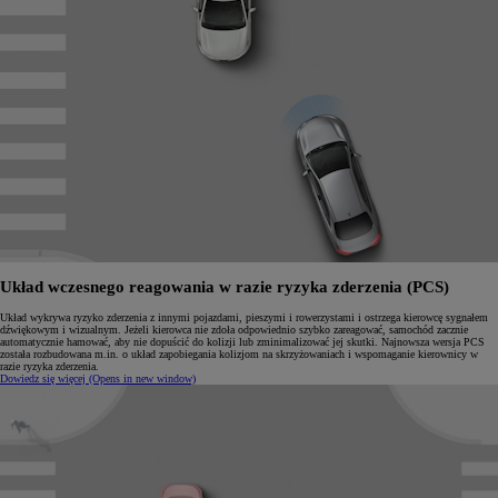
Układ wczesnego reagowania w razie ryzyka zderzenia (PCS)
Układ wykrywa ryzyko zderzenia z innymi pojazdami, pieszymi i rowerzystami i ostrzega kierowcę sygnałem
dźwiękowym i wizualnym. Jeżeli kierowca nie zdoła odpowiednio szybko zareagować, samochód zacznie
automatycznie hamować, aby nie dopuścić do kolizji lub zminimalizować jej skutki. Najnowsza wersja PCS
została rozbudowana m.in. o układ zapobiegania kolizjom na skrzyżowaniach i wspomaganie kierownicy w
razie ryzyka zderzenia.
Dowiedz się więcej
(Opens in new window)