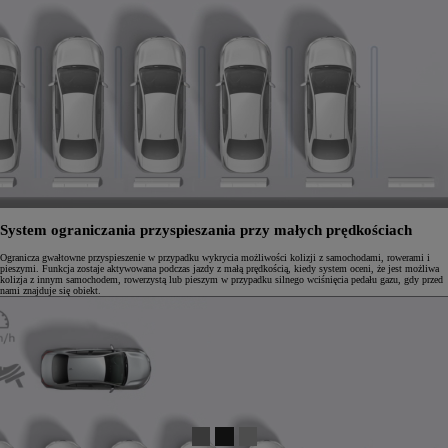
System ograniczania przyspieszania przy małych prędkościach
Ogranicza gwałtowne przyspieszenie w przypadku wykrycia możliwości kolizji z samochodami, rowerami i
pieszymi. Funkcja zostaje aktywowana podczas jazdy z małą prędkością, kiedy system oceni, że jest możliwa
kolizja z innym samochodem, rowerzystą lub pieszym w przypadku silnego wciśnięcia pedału gazu, gdy przed
nami znajduje się obiekt.