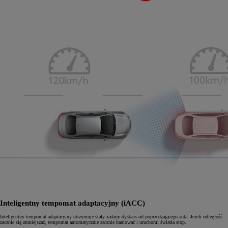
Inteligentny tempomat adaptacyjny (iACC)
Inteligentny tempomat adaptacyjny utrzymuje stały zadany dystans od poprzedzającego auta. Jeżeli odległość
zacznie się zmniejszać, tempomat automatycznie zacznie hamować i uruchomi światła stop.