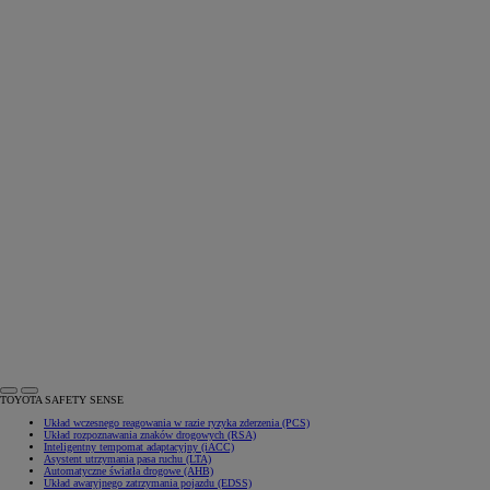
TOYOTA SAFETY SENSE
Układ wczesnego reagowania w razie ryzyka zderzenia (PCS)
Układ rozpoznawania znaków drogowych (RSA)
Inteligentny tempomat adaptacyjny (iACC)
Asystent utrzymania pasa ruchu (LTA)
Automatyczne światła drogowe (AHB)
Układ awaryjnego zatrzymania pojazdu (EDSS)