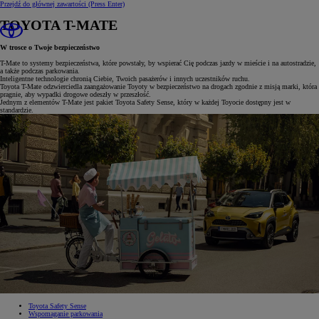
Przejdź do głównej zawartości
(Press Enter)
TOYOTA T-MATE
W trosce o Twoje bezpieczeństwo
T-Mate to systemy bezpieczeństwa, które powstały, by wspierać Cię podczas jazdy w mieście i na autostradzie,
a także podczas parkowania.
Inteligentne technologie chronią Ciebie, Twoich pasażerów i innych uczestników ruchu.
Toyota T-Mate odzwierciedla zaangażowanie Toyoty w bezpieczeństwo na drogach zgodnie z misją marki, która
pragnie, aby wypadki drogowe odeszły w przeszłość.
Jednym z elementów T-Mate jest pakiet Toyota Safety Sense, który w każdej Toyocie dostępny jest w
standardzie.
Toyota Safety Sense
Wspomaganie parkowania