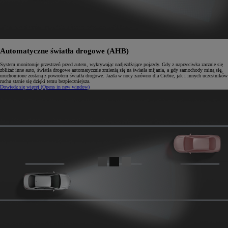
Automatyczne światła drogowe (AHB)
System monitoruje przestrzeń przed autem, wykrywając nadjeżdżające pojazdy. Gdy z naprzeciwka zacznie się
zbliżać inne auto, światła drogowe automatycznie zmienią się na światła mijania, a gdy samochody miną się,
uruchomione zostaną z powrotem światła drogowe. Jazda w nocy zarówno dla Ciebie, jak i innych uczestników
ruchu stanie się dzięki temu bezpieczniejsza.
Dowiedz się więcej
(Opens in new window)
0:04 / 0:12