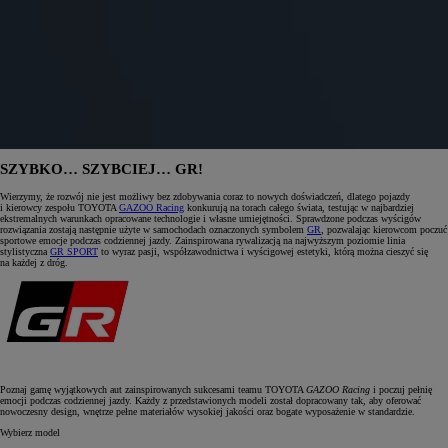
SZYBKO… SZYBCIEJ… GR!
Wierzymy, że rozwój nie jest możliwy bez zdobywania coraz to nowych doświadczeń, dlatego pojazdy
i kierowcy zespołu TOYOTA
GAZOO Racing
konkurują na torach całego świata, testując w najbardziej
ekstremalnych warunkach opracowane technologie i własne umiejętności. Sprawdzone podczas wyścigów
rozwiązania zostają następnie użyte w samochodach oznaczonych symbolem
GR
, pozwalając kierowcom poczuć
sportowe emocje podczas codziennej jazdy. Zainspirowana rywalizacją na najwyższym poziomie linia
stylistyczna
GR SPORT
to wyraz pasji, współzawodnictwa i wyścigowej estetyki, którą można cieszyć się
na każdej z dróg.
Poznaj gamę wyjątkowych aut zainspirowanych sukcesami teamu TOYOTA
GAZOO Racing
i poczuj pełnię
emocji podczas codziennej jazdy. Każdy z przedstawionych modeli został dopracowany tak, aby oferować
nowoczesny design, wnętrze pełne materiałów wysokiej jakości oraz bogate wyposażenie w standardzie.
Wybierz model