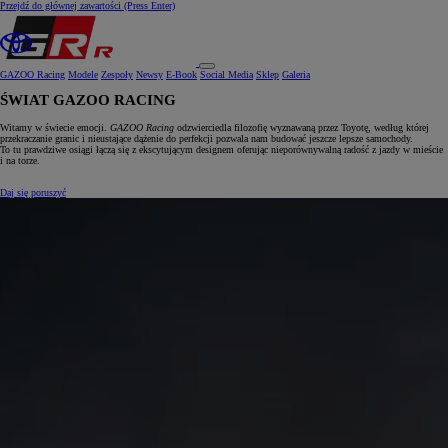
Przejdź do głównej zawartości
(Press Enter)
GAZOO Racing
Modele
Zespoły
Newsy
E‑Book
Social Media
Sklep
Galeria
ŚWIAT GAZOO RACING
Witamy w świecie emocji.
GAZOO Racing
odzwierciedla filozofię wyznawaną przez Toyotę, według której
przekraczanie granic i nieustające dążenie do perfekcji pozwala nam budować jeszcze lepsze samochody.
To tu prawdziwe osiągi łączą się z ekscytującym designem oferując nieporównywalną radość z jazdy w mieście
i na torze.
Daj się poruszyć