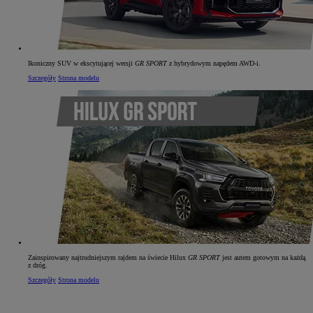
Ikoniczny SUV w ekscytującej wersji
GR SPORT
z hybrydowym napędem AWD‑i.
Szczegóły
Strona modelu
Zainspirowany najtrudniejszym rajdem na świecie Hilux
GR SPORT
jest autem gotowym na każdą
z dróg.
Szczegóły
Strona modelu