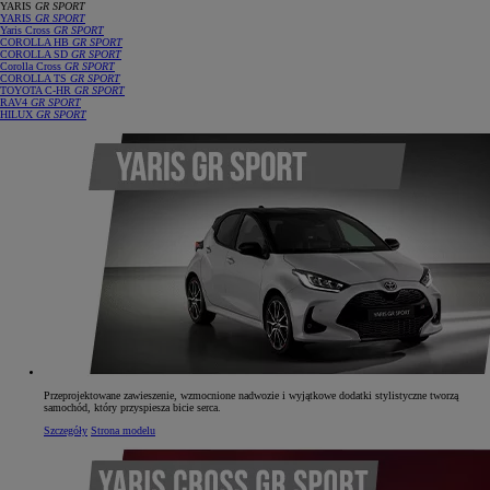
YARIS
GR SPORT
YARIS
GR SPORT
Yaris Cross
GR SPORT
COROLLA HB
GR SPORT
COROLLA SD
GR SPORT
Corolla Cross
GR SPORT
COROLLA TS
GR SPORT
TOYOTA C‑HR
GR SPORT
RAV4
GR SPORT
HILUX
GR SPORT
Przeprojektowane zawieszenie, wzmocnione nadwozie i wyjątkowe dodatki stylistyczne tworzą
samochód, który przyspiesza bicie serca.
Szczegóły
Strona modelu