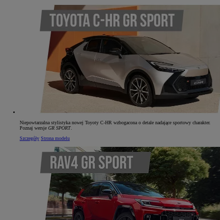
Niepowtarzalna stylistyka nowej Toyoty C‑HR wzbogacona o detale nadające sportowy charakter.
Poznaj wersje
GR SPORT
.
Szczegóły
Strona modelu