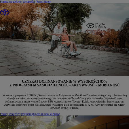
Przejdź do głównej zawartości
(Press Enter)
UZYSKAJ DOFINANSOWANIE W WYSOKOŚCI
85%
Z PROGRAMEM SAMODZIELNOŚĆ – AKTYWNOŚĆ – MOBILNOŚĆ
W ramach programu PFRON „Samodzielność – Aktywność – Mobilność” możesz ubiegać się o bezzwrotną
dotację na zakup auta przystosowanego do przewozu osób podróżujących na wózku. Wysokość tego
dofinansowania może wynieść nawet 85% wartości nowej Toyoty! Dzięki odpowiednim homologacjom
wszystkie oferowane przez nas konwersje kwalifikują się do programu S-A-M. Aby dowiedzieć się więcej
odwiedź stronę PFRON.
Poznaj szczegóły programu
(Opens in new window)