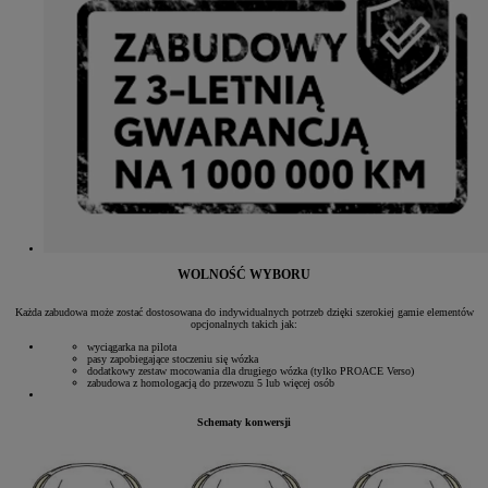
WOLNOŚĆ WYBORU
Każda zabudowa może zostać dostosowana do indywidualnych potrzeb dzięki szerokiej gamie elementów
opcjonalnych takich jak:
wyciągarka na pilota
pasy zapobiegające stoczeniu się wózka
dodatkowy zestaw mocowania dla drugiego wózka (tylko PROACE Verso)
zabudowa z homologacją do przewozu 5 lub więcej osób
Schematy konwersji