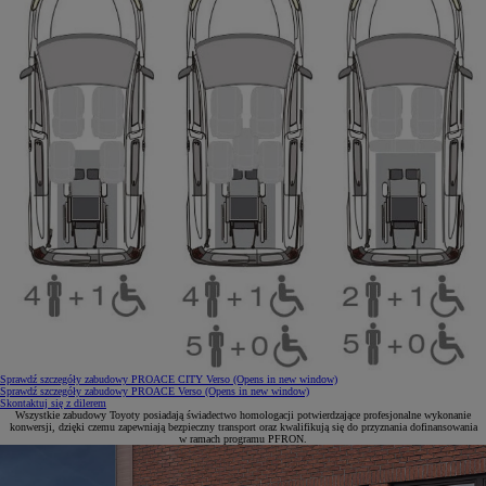
Sprawdź szczegóły zabudowy PROACE CITY Verso
(Opens in new window)
Sprawdź szczegóły zabudowy PROACE Verso
(Opens in new window)
Skontaktuj się z dilerem
Wszystkie zabudowy Toyoty posiadają świadectwo homologacji potwierdzające profesjonalne wykonanie
konwersji, dzięki czemu zapewniają bezpieczny transport oraz kwalifikują się do przyznania dofinansowania
w ramach programu PFRON.