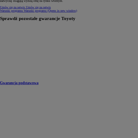
zazwyczaj osiągają wyższą cenę na rynku wtórnym.
Umów się na serwis
Umów się na serwis
Warunki programu
Warunki programu
(Opens in new window)
Sprawdź pozostałe gwarancje Toyoty
Gwarancja podstawowa