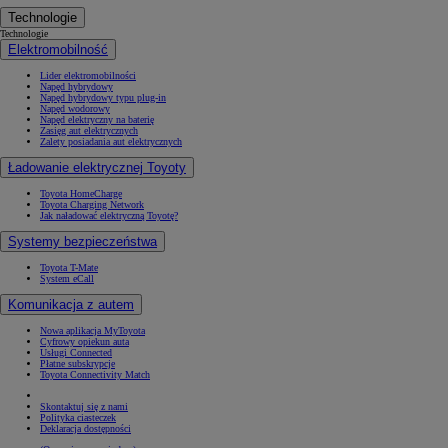
Technologie
Technologie
Elektromobilność
Lider elektromobilności
Napęd hybrydowy
Napęd hybrydowy typu plug-in
Napęd wodorowy
Napęd elektryczny na baterię
Zasięg aut elektrycznych
Zalety posiadania aut elektrycznych
Ładowanie elektrycznej Toyoty
Toyota HomeCharge
Toyota Charging Network
Jak naładować elektryczną Toyotę?
Systemy bezpieczeństwa
Toyota T-Mate
System eCall
Komunikacja z autem
Nowa aplikacja MyToyota
Cyfrowy opiekun auta
Usługi Connected
Płatne subskrypcje
Toyota Connectivity Match
Skontaktuj się z nami
Polityka ciasteczek
Deklaracja dostępności