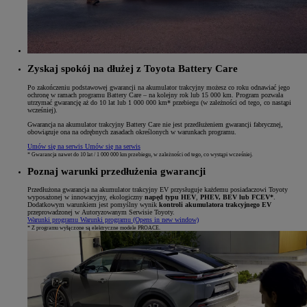
Zyskaj spokój na dłużej z Toyota Battery Care
Po zakończeniu podstawowej gwarancji na akumulator trakcyjny możesz co roku odnawiać jego
ochronę w ramach programu Battery Care – na kolejny rok lub 15 000 km. Program pozwala
utrzymać gwarancję aż do 10 lat lub 1 000 000 km* przebiegu (w zależności od tego, co nastąpi
wcześniej).
Gwarancja na akumulator trakcyjny Battery Care nie jest przedłużeniem gwarancji fabrycznej,
obowiązuje ona na odrębnych zasadach określonych w warunkach programu.
Umów się na serwis
Umów się na serwis
* Gwarancja nawet do 10 lat / 1 000 000 km przebiegu, w zależności od tego, co wystąpi wcześniej.
Poznaj warunki przedłużenia gwarancji
Przedłużona gwarancja na akumulator trakcyjny EV przysługuje każdemu posiadaczowi Toyoty
wyposażonej w innowacyjny, ekologiczny
napęd typu HEV
,
PHEV, BEV lub FCEV*
.
Dodatkowym warunkiem jest pomyślny wynik
kontroli akumulatora trakcyjnego EV
przeprowadzonej w Autoryzowanym Serwisie Toyoty.
Warunki programu
Warunki programu
(Opens in new window)
* Z programu wyłączone są elektryczne modele PROACE.