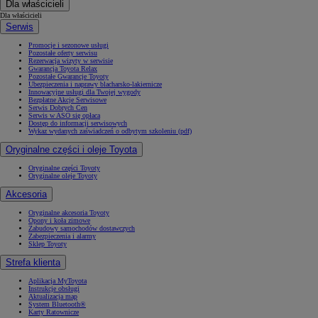
Dla właścicieli
Dla właścicieli
Serwis
Promocje i sezonowe usługi
Pozostałe oferty serwisu
Rezerwacja wizyty w serwisie
Gwarancja Toyota Relax
Pozostałe Gwarancje Toyoty
Ubezpieczenia i naprawy blacharsko-lakiernicze
Innowacyjne usługi dla Twojej wygody
Bezpłatne Akcje Serwisowe
Serwis Dobrych Cen
Serwis w ASO się opłaca
Dostęp do informacji serwisowych
Wykaz wydanych zaświadczeń o odbytym szkoleniu (pdf)
Oryginalne części i oleje Toyota
Oryginalne części Toyoty
Oryginalne oleje Toyoty
Akcesoria
Oryginalne akcesoria Toyoty
Opony i koła zimowe
Zabudowy samochodów dostawczych
Zabezpieczenia i alarmy
Sklep Toyoty
Strefa klienta
Aplikacja MyToyota
Instrukcje obsługi
Aktualizacja map
System Bluetooth®
Karty Ratownicze