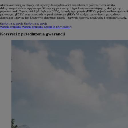
Akumulator trakcyjny Toyoty jest używany do napędzania kół samochodu za pośrednictwem silnika
elektrycznego i układu napędowego. Stosuje się go w różnych typach najnowocześniejszych, ekologicznych
pojazdów marki Toyota, takich jak: hybrydy (HEV), hybrydy typu plug-in (PHEV), pojazdy zasilane ogniwami
paliwowymi (FCEV) oraz samochody w pełni elektryczne (BEV). W każdym z powyższych przypadków
akumulator trakcyjny jest kluczowym elementem napędu - zapewnia kierowcy niezawodną i komfortową jazdę.
Umów się na serwis
Umów się na serwis
Warunki programu
Warunki programu
(Opens in new window)
Korzyści z przedłużenia gwarancji