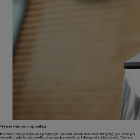
Wyższa wartość odsprzedaży
Posiadanie ważnego certyfikatu z pozytywnym wynikiem kontroli akumulatora trakcyjnego jest istotne przy
odsprzedaży pojazdu, gdyż przedłużona gwarancja przechodzi na kolejnego właściciela pojazdu. Takie auta