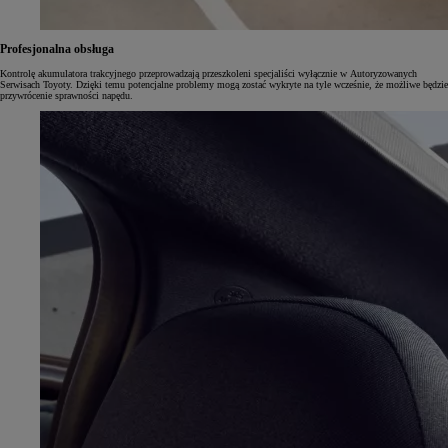
Profesjonalna obsługa
Kontrolę akumulatora trakcyjnego przeprowadzają przeszkoleni specjaliści wyłącznie w Autoryzowanych
Serwisach Toyoty. Dzięki temu potencjalne problemy mogą zostać wykryte na tyle wcześnie, że możliwe będzie
przywrócenie sprawności napędu.