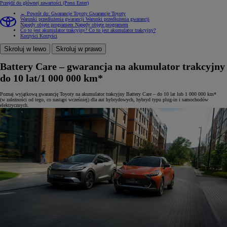
Przejdź do głównej zawartości
(Press Enter)
← Powrót do: Gwarancje Toyoty
Gwarancje Toyoty
Warunki przedłużenia gwarancji
Warunki przedłużenia gwarancji
Napędy objęte programem
Napędy objęte programem
Co to jest akumulator trakcyjny?
Co to jest akumulator trakcyjny?
Korzyści
Korzyści
Skroluj w lewo
Skroluj w prawo
Battery Care – gwarancja na akumulator trakcyjny
do 10 lat/1 000 000 km*
Poznaj wyjątkową gwarancję Toyoty na akumulator trakcyjny Battery Care – do 10 lat lub 1 000 000 km*
(w zależności od tego, co nastąpi wcześniej) dla aut hybrydowych, hybryd typu plug-in i samochodów
elektrycznych.