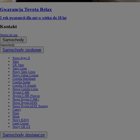
Gwarancja Toyota Relax
1 rok gwarancji dla aut w wieku do 10 lat
Kontakt
Napisz do nas
Samochody
Samochody
Samochody osobowe
Nowe Aygo X
Yaris
GR Yaris
Yaris Cross
Nowy Yaris Cross
Nowy Urban Cruiser
Corolla Hatchback
Corolla Sedan
Corolla TS Kombi
Nowa Corolla Cross
Toyota C-HR
Toyota C-HR Plug-in
Nowa Toyota C-HR+
Nowa Toyota bZ4X
Nowa Toyota bZ4X Touring
Camry
Prius
Mirai
Nowy RAV4
Land Cruiser
Nowy GR GT
Samochody dostawcze