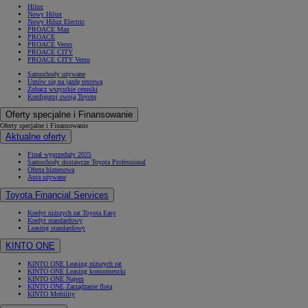
Hilux
Nowy Hilux
Nowy Hilux Electric
PROACE Max
PROACE
PROACE Verso
PROACE CITY
PROACE CITY Verso
Samochody używane
Umów się na jazdę testową
Zobacz wszystkie cenniki
Konfiguruj swoją Toyotę
Oferty specjalne i Finansowanie
Oferty specjalne i Finansowanie
Aktualne oferty
Finał wyprzedaży 2025
Samochody dostawcze Toyota Professional
Oferta biznesowa
Auta używane
Toyota Financial Services
Kredyt niższych rat Toyota Easy
Kredyt standardowy
Leasing standardowy
KINTO ONE
KINTO ONE Leasing niższych rat
KINTO ONE Leasing konsumencki
KINTO ONE Najem
KINTO ONE Zarządzanie flotą
KINTO Mobility