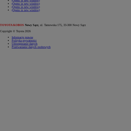
(Opens in new window)
(Opens in new window)
(Opens in new window)
(Opens in new window)
TOYOTA KOBOS
Nowy Sącz
, ul. Tarnowska 175, 33-300 Nowy Sącz
Copyright © Toyota 2026
Informacje prawne
Polityka prywatności
Udostępnianie danych
Przetwarzanie danych osobowych