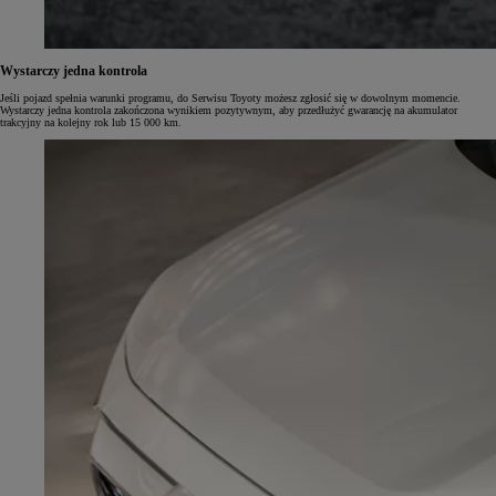
Wystarczy jedna kontrola
Jeśli pojazd spełnia warunki programu, do Serwisu Toyoty możesz zgłosić się w dowolnym momencie.
Wystarczy jedna kontrola zakończona wynikiem pozytywnym, aby przedłużyć gwarancję na akumulator
trakcyjny na kolejny rok lub 15 000 km.