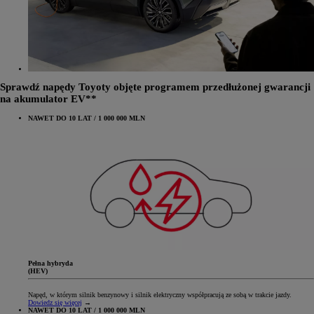
Sprawdź napędy Toyoty objęte programem przedłużonej gwarancji
na akumulator EV**
NAWET DO 10 LAT / 1 000 000 MLN
Pełna hybryda
(HEV)
Napęd, w którym silnik benzynowy i silnik elektryczny współpracują ze sobą w trakcie jazdy.
Dowiedz się więcej
→
NAWET DO 10 LAT / 1 000 000 MLN