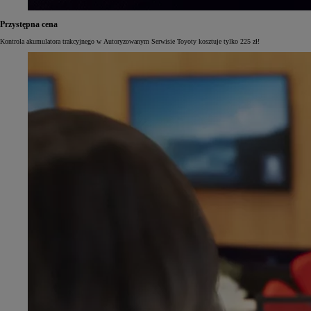
Przystępna cena
Kontrola akumulatora trakcyjnego w Autoryzowanym Serwisie Toyoty kosztuje tylko 225 zł!