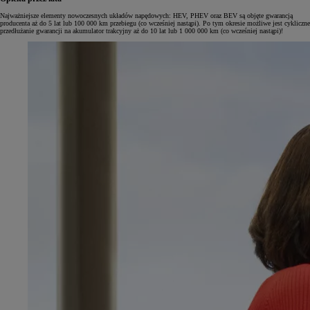
Najważniejsze elementy nowoczesnych układów napędowych: HEV, PHEV oraz BEV są objęte gwarancją
producenta aż do 5 lat lub 100 000 km przebiegu (co wcześniej nastąpi). Po tym okresie możliwe jest cykliczne
przedłużanie gwarancji na akumulator trakcyjny aż do 10 lat lub 1 000 000 km (co wcześniej nastąpi)!