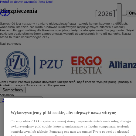
Przejdź do głównej zawartości
(Press Enter)
Ubezpieczenia
Otw
Samochód jest narażony na różne niebezpieczeństwa - szkody komunikacyjne na drogach,
wandalizm, kradzież. Nie warto fundować skutków tych nieprzyjemnych zdarzeń z własnej
kieszeni. Przygotowaliśmy dla Państwa specjalną ofertę na ubezpieczenie Swojego auta. Dzięki
pakietom dealerskim możemy zaproponować warunki ubezpieczenia inne niż na rynku. Nasza
oferta to także konkurencyjne ceny.
Nasi partnerzy:
Jeżeli macie Państwo pytania dotyczace ubezpieczeń, bądź chcecie wykupić polisę, prosimy o
kontakt z naszymi Doradcami ds. Ubezpieczeń.
Samochody
Samochody
Samochody osobowe
Nowe Aygo X
Yaris
Wykorzystujemy pliki cookie, aby ulepszyć naszą witrynę
GR Yaris
Yaris Cross
Nowy Yaris Cross
Chcemy ułatwić Ci korzystanie z naszej strony i usprawnić świadczenie usług, dlatego
Nowy Urban Cruiser
wykorzystujemy pliki cookie, które są umieszczane na Twoim komputerze, telefonie
Corolla Hatchback
Corolla Sedan
komórkowym lub tablecie. Pomagają one nam zrozumieć Twoje potrzeby i ulepszać
Corolla TS Kombi