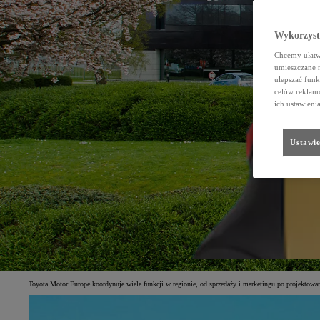
Wykorzystu
Chcemy ułatwi
umieszczane 
ulepszać funk
celów reklamo
ich ustawieni
Ustawie
Toyota Motor Europe koordynuje wiele funkcji w regionie, od sprzedaży i marketingu po projektowa