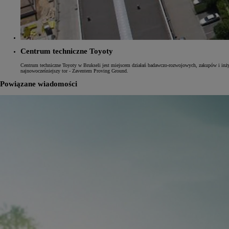
Od
105 300 zł
Centrum techniczne Toyoty
Corolla Hatchback
HYBRID
Centrum techniczne Toyoty w Brukseli jest miejscem działań badawczo-rozwojowych, zakupów i inż
najnowocześniejszy tor - Zaventem Proving Ground.
Powiązane wiadomości