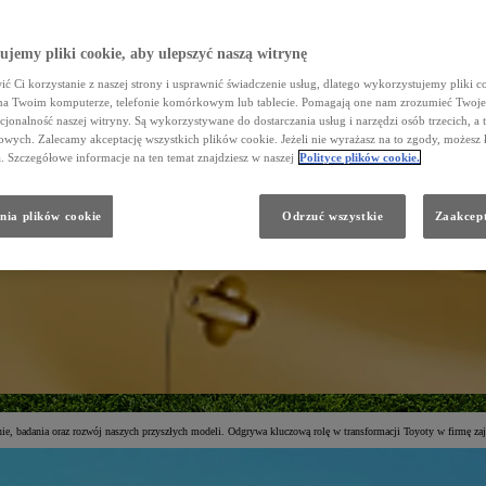
Dział Napraw Blacharsko - Lakierniczych
Zarząd
FLOTA/DOSTAWCZE
jemy pliki cookie, aby ulepszyć naszą witrynę
Galeria
ć Ci korzystanie z naszej strony i usprawnić świadczenie usług, dlatego wykorzystujemy pliki co
na Twoim komputerze, telefonie komórkowym lub tablecie. Pomagają one nam zrozumieć Twoje 
cjonalność naszej witryny. Są wykorzystywane do dostarczania usług i narzędzi osób trzecich, a 
wych. Zalecamy akceptację wszystkich plików cookie. Jeżeli nie wyrażasz na to zgody, możesz 
a. Szczegółowe informacje na ten temat znajdziesz w naszej
Polityce plików cookie.
nia plików cookie
Odrzuć wszystkie
Zaakcept
nie, badania oraz rozwój naszych przyszłych modeli. Odgrywa kluczową rolę w transformacji Toyoty w firmę z