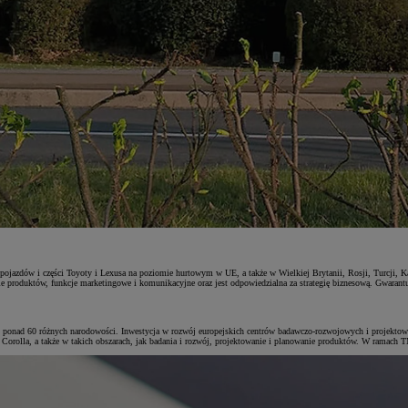
azdów i części Toyoty i Lexusa na poziomie hurtowym w UE, a także w Wielkiej Brytanii, Rosji, Turcji, Kaza
produktów, funkcje marketingowe i komunikacyjne oraz jest odpowiedzialna za strategię biznesową. Gwarantuje
onad 60 różnych narodowości. Inwestycja w rozwój europejskich centrów badawczo-rozwojowych i projektowych 
orolla, a także w takich obszarach, jak badania i rozwój, projektowanie i planowanie produktów. W ramach TM