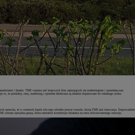
chstanie i Izraelu. TME wspiera sieć krajowych firm zajmujących się marketingiem i sprzedażą oraz
 to, że produkty, ceny, marketing i sprzedaż detaliczna są idealnie dopasowane do lokalnego rynku.
sprawiła, że w ostatnich latach rola tego ośrodka jeszcze wzrosła. Istotą TME jest innowacja. Doprowadziło
E istnieje specjalna grupa, która centralnie koordynuje działania na rzecz zrównoważonego rozwoju.