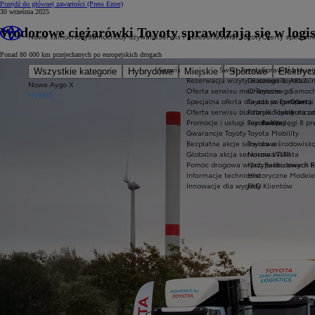
Przejdź do głównej zawartości
(Press Enter)
30 września 2025
Wodorowe ciężarówki Toyoty sprawdzają się w logis
Nowe samochody
Samochody używane
Serwis i akcesoria
Świat Toyoty
Oferty specjaln
Ponad 80 000 km przejechanych po europejskich drogach
Serwis
Świat Toyoty
Sprawdź aktual
Wszystkie kategorie
Hybrydowe
Miejskie
Sportowe
Elektryc
Rezerwacja wizyty w serwisie
Dlaczego Toyota?
Aktual
Nowe Aygo X
Oferta serwisu mechanicznego
O Toyocie
Samoch
HYBRID
Specjalna oferta dla aut po gwarancj
Toyota w Europie
Oferta
Oferta serwisu blacharsko-lakiernicz
Fabryki Toyoty
Auta u
Promocje i usługi sezonowe
Toyota Way
Rok potęgi 8 pr
Gwarancje Toyoty
Toyota Mobility
Bezpłatne akcje serwisowe
Toyota a środowisk
Globalna akcja serwisowa Takata
Norma WLTP
Pomoc drogowa w przypadku awarii lub
Klub Rekordowych P
Informacje techniczne
Historyczne Modele
Innowacje dla wygody Klientów
FAQ