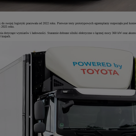
o swojej logistyki pracowała od 2022 roku. Pierwsze testy prototypowych egzemplarzy rozpoczęła pod koniec
u 2025 roku.
nia dotyczące wymiarów i ładowności. Starannie dobrane silniki elektryczne o łącznej mocy 360 kW oraz aku
 krajach.