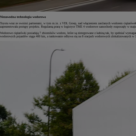
Niezawodna technologia wodorowa
Toyota wraz ze swoimi partnerami, w tym m.in. z VDL Groep, nad włączeniem zasilanych wodorem ciężarówek d
zaprezentowała postępy projektu. Regularną pracę w logistyce TME 4 wodorowe samochody rozpoczęły w maj
Wodorowe ciężarówki posiadają 7 zbiorników wodoru, które są zintegrowane z kabiną tak, by spełniać wymaga
wodorowych pojazdów sięga 400 km, a tankowanie odbywa się na 8 stacjach wodorowych zlokalizowanych w 3