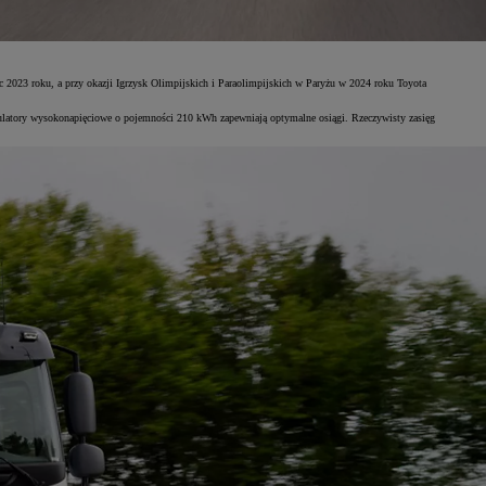
 2023 roku, a przy okazji Igrzysk Olimpijskich i Paraolimpijskich w Paryżu w 2024 roku Toyota
mulatory wysokonapięciowe o pojemności 210 kWh zapewniają optymalne osiągi. Rzeczywisty zasięg