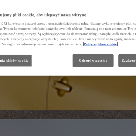
Dział Napraw Blacharsko - Lakierniczych
Zarząd
FLOTA/DOSTAWCZE
jemy pliki cookie, aby ulepszyć naszą witrynę
Galeria
ć Ci korzystanie z naszej strony i usprawnić świadczenie usług, dlatego wykorzystujemy pliki co
na Twoim komputerze, telefonie komórkowym lub tablecie. Pomagają one nam zrozumieć Twoje 
cjonalność naszej witryny. Są wykorzystywane do dostarczania usług i narzędzi osób trzecich, a 
wych. Zalecamy akceptację wszystkich plików cookie. Jeżeli nie wyrażasz na to zgody, możesz 
a. Szczegółowe informacje na ten temat znajdziesz w naszej
Polityce plików cookie.
nia plików cookie
Odrzuć wszystkie
Zaakcept