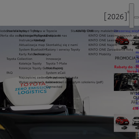
Ekobonus dla hybryd Toyoty
Strefa klienta
Praca w Toyocie
Standardy Ochrony małoletnich
KINTO ONE
Zarezerwuj wizyt
Oferta dla osób z niepełnosprawnościami
Aplikacja MyToyota
Dołącz do nas
KINTO ONE Leasing niższych rat
Ak
Instrukcje obsługi
Kontakt
KINTO ONE Leasing konsumencki
pr
Aktualizacja map
Skontaktuj się z nami
KINTO ONE Najem
Ce
System Bluetooth®
Salony i serwisy Toyoty
KINTO ONE Zarządzanie flotą
ws
Karty Ratownicze
Technologie
KINTO Mobility
mo
PROMOCJA N
Toyota Collection
Innowacje
S
Kolekcje Toyoty
Toyota T-Mate
do
Rabaty do -3
Kolekcje Toyoty Gazoo Racing
Motorsport
To
Verso i
FAQ
System eCall
Pr
Najczęściej zadawane pytania
Cyfrowy opiekun auta
Of
Wykaz wydanych zaświadczeń o odbytym szkoleniu (pdf)
Ładowanie
KI
Connected
fi
WYM
S
OL
u
JUŻ
in
w
418
U
si
ja
te
PROMOCJA N