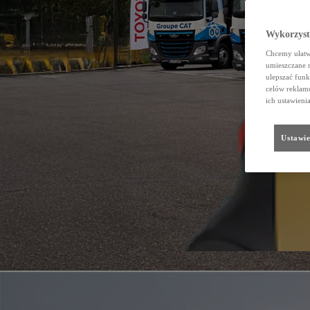
Wykorzystu
Chcemy ułatwi
umieszczane 
ulepszać funk
celów reklamo
ich ustawieni
Ustawie