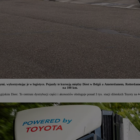
, wykorzystując je w logistyce. Pojazdy te kursują między Diest w Belgii a Amsterdamem, Rotterdame
na 100 km.
ijskim Diest. To centrum dystrybucji części i akcesoriów obsługuje ponad 3 tys. stacji dilerskich Toyoty na