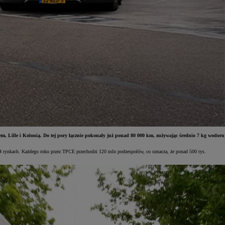
m, Lille i Kolonią. Do tej pory łącznie pokonały już ponad 80 000 km, zużywając średnio 7 kg wodoru
 44 rynkach. Każdego roku przez TPCE przechodzi 120 mln podzespołów, co oznacza, że ponad 500 tys.