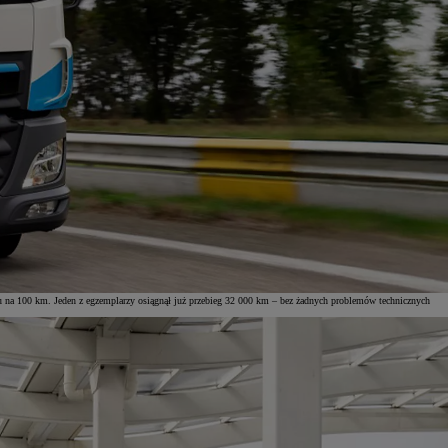
 na 100 km. Jeden z egzemplarzy osiągnął już przebieg 32 000 km – bez żadnych problemów technicznych