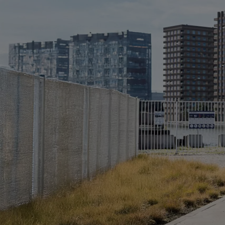
Od
105 300 zł
Corolla Hatchback
HYBRID