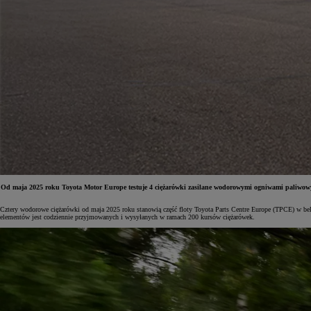
Od maja 2025 roku Toyota Motor Europe testuje 4 ciężarówki zasilane wodorowymi ogniwami paliwowymi
Cztery wodorowe ciężarówki od maja 2025 roku stanowią część floty Toyota Parts Centre Europe (TPCE) w belg
Od
81 900 zł
elementów jest codziennie przyjmowanych i wysyłanych w ramach 200 kursów ciężarówek.
Yaris Cross
HYBRID