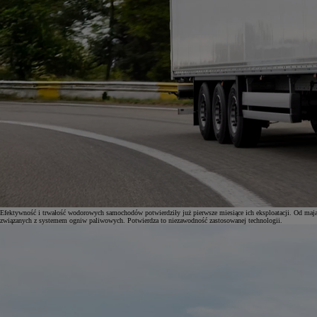
Efektywność i trwałość wodorowych samochodów potwierdziły już pierwsze miesiące ich eksploatacji. Od maj
związanych z systemem ogniw paliwowych. Potwierdza to niezawodność zastosowanej technologii.