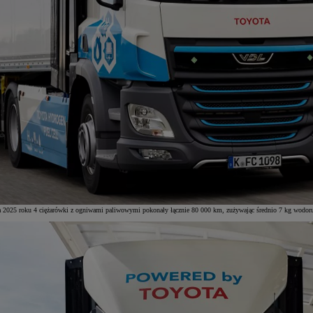
a 2025 roku 4 ciężarówki z ogniwami paliwowymi pokonały łącznie 80 000 km, zużywając średnio 7 kg wodoru