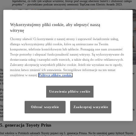
legendarna, co robi tym większe wrażenie, biorąc pod uwagę obecność baterii i złożoność całego
projektu”
– powiedziano podczas uroczystej ceremonii TopGear.com Electric Awards 2023.
Wykorzystujemy pliki cookie, aby ulepszyć naszą
witrynę
Chcemy ułatwić Ci korzystanie z naszej strony i usprawnić świadczenie usług,
dlatego wykorzystujemy pliki cookie, które są umieszczane na Twoim
komputerze, telefonie komórkowym lub tablecie. Pomagają one nam zrozumieć
Twoje potrzeby i ulepszać funkcjonalność naszej witryny. Są wykorzystywane do
dostarczania usług i narzędzi osób trzecich, a także służą do celów reklamowych.
Zalecamy akceptację wszystkich plików cookie. Jeżeli nie wyrażasz na to zgody,
możesz łatwo zmienić ich ustawienia. Szczegółowe informacje na ten temat
Toyota Prius debiutowała na rynku w 1997 roku. Model ten był pierwszym masowo produkowanym
samochodem z napędem hybrydowym. Kolejne odsłony Priusa wprowadzały coraz to nowe generacje napędów
znajdziesz w naszej
Polityce plików cookie.
hybrydowych, które się charakteryzowały coraz lepszymi parametrami. Wraz z nimi rosła też popularność
hybryd. W ciągu 26 lat obecności na rynku na drogi wyjechało już ponad 5 mln Priusów. Wszystkich Toyot
z hybrydowymi napędami powstało już ponad 20 mln.
Prius był prekursorem nowych technologii, które obecnie są stosowane w całej gamie aut Toyoty. Spotkać
Ustawienia plików cookie
je można zarówno w miejskim Yarisie, crossoverach i SUV-ach marki, autach kompaktowych, a także w 7-
miejscowych Highlanderze. W 2022 roku w modelu Corolla Cross zadebiutowała już 5. generacja napędu
hybrydowego – bardziej oszczędna i charakteryzująca się większą moc i dająca jeszcze lepsze wrażenia z jazdy.
Toyota od lat stara się udostępniać kierowcom na całym świecie całą gamę nisko- i bezemisyjnych
Odrzuć wszystkie
Zaakceptuj wszystkie
samochodów opartą na wszystkich technologiach napędów. Obecnie składa się na nią ponad 60 modeli, w tym
hybrydy, hybrydy plug-in oraz auta elektryczne na baterie i na wodór. Toyota szacuje, że jej wszystkie
zelektryfikowane auta pozwoliły zaoszczędzić już ponad 160 mln ton emisji CO
.
2
5. generacja Toyoty Prius
Już wkrótce w Polskich salonach Toyoty pojawi się 5. generacja Priusa. Na tle szerokiej gamy hybryd Toyoty