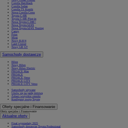
Corolla Hatchback
Corolla Sedan
Corolla TS Kombi
Nowa Corolla Cross
Toyota C-HR
Toyota C-HR Plug-in
Nowa Toyota C-HR+
Nowa Toyota bZ4X
Nowa Toyota bZ4X Touring
Camry
Prius
Mirai
Nowy RAV4
Land Cruiser
Nowy GR GT
Samochody dostawcze
Hilux
Nowy Hilux
Nowy Hilux Electric
PROACE Max
PROACE
PROACE Verso
PROACE CITY
PROACE CITY Verso
Samochody używane
Umów się na jazdę testową
Zobacz wszystkie cenniki
Konfiguruj swoją Toyotę
Oferty specjalne i Finansowanie
Oferty specjalne i Finansowanie
Aktualne oferty
Finał wyprzedaży 2025
Samochody dostawcze Toyota Professional