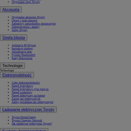
Oryginalne oleje Toyoty
Akcesoria
Oryginalne akcesoria Toyoty
Opony i koła zimowe
Zabudowy samochodów dostawczych
Zabezpieczenia i alarmy
Sklep Toyoty
Strefa klienta
Aplikacja MyToyota
Instrukcje obsługi
Aktualizacja map
System Bluetooth®
Karty Ratownicze
Technologie
Technologie
Elektromobilność
Lider elektromobilności
Napęd hybrydowy
Napęd hybrydowy typu plug-in
Napęd wodorowy
Napęd elektryczny na baterię
Zasięg aut elektrycznych
Zalety posiadania aut elektrycznych
Ładowanie elektrycznej Toyoty
Toyota HomeCharge
Toyota Charging Network
Jak naładować elektryczną Toyotę?