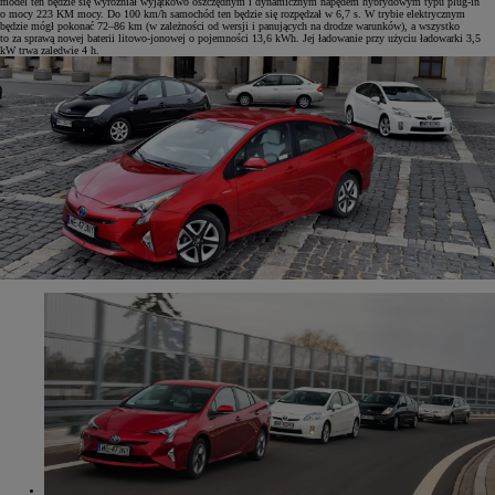
model ten będzie się wyróżniał wyjątkowo oszczędnym i dynamicznym napędem hybrydowym typu plug-in
o mocy 223 KM mocy. Do 100 km/h samochód ten będzie się rozpędzał w 6,7 s. W trybie elektrycznym
będzie mógł pokonać 72–86 km (w zależności od wersji i panujących na drodze warunków), a wszystko
to za sprawą nowej baterii litowo-jonowej o pojemności 13,6 kWh. Jej ładowanie przy użyciu ładowarki 3,5
kW trwa zaledwie 4 h.