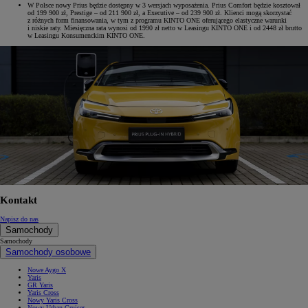
W Polsce nowy Prius będzie dostępny w 3 wersjach wyposażenia. Prius Comfort będzie kosztował
od 199 900 zł, Prestige – od 211 900 zł, a Executive – od 239 900 zł. Klienci mogą skorzystać
z różnych form finansowania, w tym z programu KINTO ONE oferującego elastyczne warunki
i niskie raty. Miesięczna rata wynosi od 1990 zł netto w Leasingu KINTO ONE i od 2448 zł brutto
w Leasingu Konsumenckim KINTO ONE.
Kontakt
Napisz do nas
Samochody
Samochody
Samochody osobowe
Nowe Aygo X
Yaris
GR Yaris
Yaris Cross
Nowy Yaris Cross
Nowy Urban Cruiser