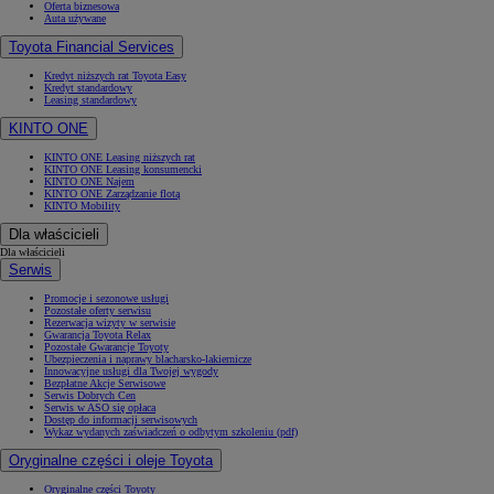
Oferta biznesowa
Auta używane
Toyota Financial Services
Kredyt niższych rat Toyota Easy
Kredyt standardowy
Leasing standardowy
KINTO ONE
KINTO ONE Leasing niższych rat
KINTO ONE Leasing konsumencki
KINTO ONE Najem
KINTO ONE Zarządzanie flotą
KINTO Mobility
Dla właścicieli
Dla właścicieli
Serwis
Promocje i sezonowe usługi
Pozostałe oferty serwisu
Rezerwacja wizyty w serwisie
Gwarancja Toyota Relax
Pozostałe Gwarancje Toyoty
Ubezpieczenia i naprawy blacharsko-lakiernicze
Innowacyjne usługi dla Twojej wygody
Bezpłatne Akcje Serwisowe
Serwis Dobrych Cen
Serwis w ASO się opłaca
Dostęp do informacji serwisowych
Wykaz wydanych zaświadczeń o odbytym szkoleniu (pdf)
Oryginalne części i oleje Toyota
Oryginalne części Toyoty