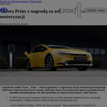
Przejdź do głównej zawartości
(Press Enter)
26-05-2023
Toyota Prius z nagrodą za zelektryfikowanie
Otwórz menu
motoryzacji
TopGear.com Electric Awards
Legendarny model Toyoty – Prius – został nagrodzony w tegorocznej edycji prestiżowego brytyjskiego
plebiscytu TopGear.com Electric Awards. Hybryda Toyoty była pierwszym masowo produkowanym
modelem niskoemisyjnym. Do dziś sprzedano na całym świecie ponad 5 mln Priusów.
W 2023 roku brytyjski magazyn TopGear.com wyróżnił całą linię modelową Priusa, doceniając
niezawodność i długowieczność kolejnych generacji hybrydowego auta.
„Lata i kilometry mijają, a Prius nie chce się popsuć. Jego niezawodność i trwałość jest