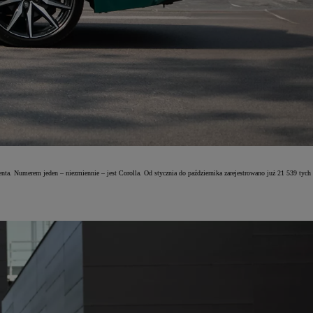
ta. Numerem jeden – niezmiennie – jest Corolla. Od stycznia do października zarejestrowano już 21 539 tych