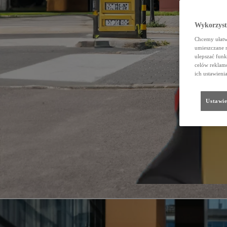
Wykorzystu
Chcemy ułatwi
umieszczane 
ulepszać funk
celów reklamo
ich ustawieni
Ustawie