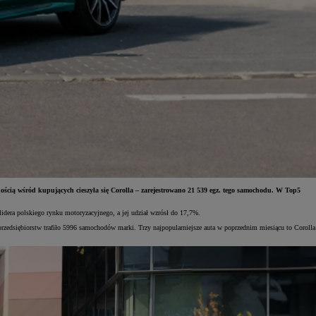
cią wśród kupujących cieszyła się Corolla – zarejestrowano 21 539 egz. tego samochodu. W Top5
idera polskiego rynku motoryzacyjnego, a jej udział wzrósł do 17,7%.
rzedsiębiorstw trafiło 5996 samochodów marki. Trzy najpopularniejsze auta w poprzednim miesiącu to Corolla