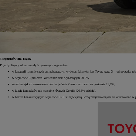
Od
105 300 zł
Corolla Hatchback
HYBRID
5 segmentów dla Toyoty
Pojazdy Toyoty zdominowały 5 rynkowych segmentów:
w kategorii najmniejszych aut najczęstszym wyborem klientów jest Toyota Aygo X – od początku rok
w segmencie B prowadzi Yaris z udziałem wynoszącym 29,5%,
wśród miejskich crossoverów dominuje Yaris Cross z udziałem na poziomie 21,8%,
w klasie kompaktów nie ma sobie równych Corolla (26,3% udziału),
w bardzo konkurencyjnym segmencie C-SUV największą liczbą zarejestrowanych aut odnotowano w 