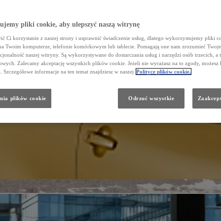
Dział Napraw Blacharsko - Lakierniczych
Zarząd
FLOTA/DOSTAWCZE
jemy pliki cookie, aby ulepszyć naszą witrynę
Galeria
ć Ci korzystanie z naszej strony i usprawnić świadczenie usług, dlatego wykorzystujemy pliki co
na Twoim komputerze, telefonie komórkowym lub tablecie. Pomagają one nam zrozumieć Twoje 
cjonalność naszej witryny. Są wykorzystywane do dostarczania usług i narzędzi osób trzecich, a 
wych. Zalecamy akceptację wszystkich plików cookie. Jeżeli nie wyrażasz na to zgody, możesz 
a. Szczegółowe informacje na ten temat znajdziesz w naszej
Polityce plików cookie.
nia plików cookie
Odrzuć wszystkie
Zaakcept