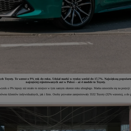
ch Toyoty. To wzrost o 9% rok do roku. Udział marki w rynku wzrósł do 17,7%. Największą popularnoś
najczęściej rejestrowanych aut w Polsce – aż 4 modele to Toyoty.
wynik o 9% lepszy niż miało to miejsce w tym samym okresie roku ubiegłego. Marka umocniła się na pozycji l
ówno klientów indywidualnych, jak i firm. Osoby prywatne zarejestrowały 3532 Toyoty (32% wzrostu), a do p