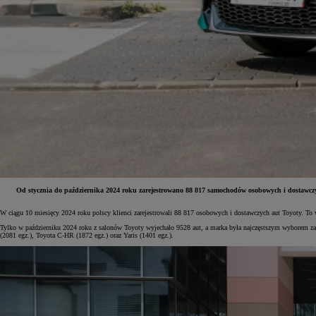
Od stycznia do października 2024 roku
zarejestrowano 88 817 samochodów osobowych i dostawczy
W ciągu 10 miesięcy 2024 roku polscy klienci zarejestrowali 88 817 osobowych i dostawczych aut Toyoty. To 
Od
81 900 zł
Tylko w październiku 2024 roku z salonów Toyoty wyjechało 9528 aut, a marka była najczęstszym wyborem zar
(2081 egz.), Toyota C-HR (1872 egz.) oraz Yaris (1401 egz.).
Yaris Cross
HYBRID