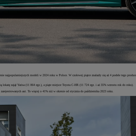
e najpopularniejszych modeli w 2024 roku w Polsce. W czołowej piątce znalazły się aż 4 podele tego producen
ą lokatę zajął Yarisa (11 864 egz.), a piąte miejsce Toyota C-HR (11 724 egz. i aż 35% wzrostu rok do roku).
arejestrowanych aut. To więcej o 41% niż w okresie od stycznia do października 2023 roku.