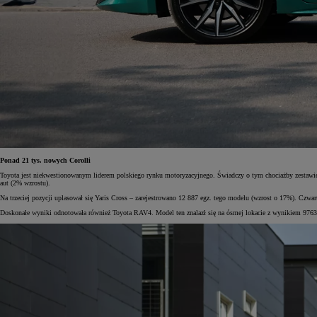
Ponad 21 tys. nowych Corolli
Toyota jest niekwestionowanym liderem polskiego rynku motoryzacyjnego. Świadczy o tym chociażby zestawieni
aut (2% wzrostu).
Na trzeciej pozycji uplasował się Yaris Cross – zarejestrowano 12 887 egz. tego modelu (wzrost o 17%). Czwart
Doskonałe wyniki odnotowała również Toyota RAV4. Model ten znalazł się na ósmej lokacie z wynikiem 9763 z