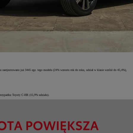
u zarejestrowano już 3445 egz. tego modelu (24% wzrostu rok do roku, udział w klasie wzrósł do 45,4%),
przypadku Toyoty C-HR (15,9% udziału).