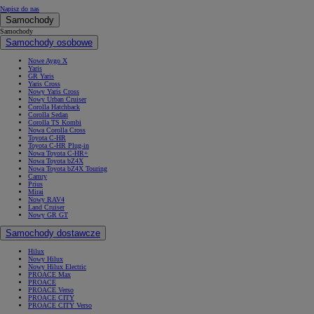
Napisz do nas
Samochody
Samochody
Samochody osobowe
Nowe Aygo X
Yaris
GR Yaris
Yaris Cross
Nowy Yaris Cross
Nowy Urban Cruiser
Corolla Hatchback
Corolla Sedan
Corolla TS Kombi
Nowa Corolla Cross
Toyota C-HR
Toyota C-HR Plug-in
Nowa Toyota C-HR+
Nowa Toyota bZ4X
Nowa Toyota bZ4X Touring
Camry
Prius
Mirai
Nowy RAV4
Land Cruiser
Nowy GR GT
Samochody dostawcze
Hilux
Nowy Hilux
Nowy Hilux Electric
PROACE Max
PROACE
PROACE Verso
PROACE CITY
PROACE CITY Verso