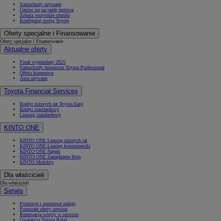
Samochody używane
Umów się na jazdę testową
Zobacz wszystkie cenniki
Konfiguruj swoją Toyotę
Oferty specjalne i Finansowanie
Oferty specjalne i Finansowanie
Aktualne oferty
Finał wyprzedaży 2025
Samochody dostawcze Toyota Professional
Oferta biznesowa
Auta używane
Toyota Financial Services
Kredyt niższych rat Toyota Easy
Kredyt standardowy
Leasing standardowy
KINTO ONE
KINTO ONE Leasing niższych rat
KINTO ONE Leasing konsumencki
KINTO ONE Najem
KINTO ONE Zarządzanie flotą
KINTO Mobility
Dla właścicieli
Dla właścicieli
Serwis
Promocje i sezonowe usługi
Pozostałe oferty serwisu
Rezerwacja wizyty w serwisie
Gwarancja Toyota Relax