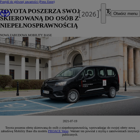
Przejdź do głównej zawartości
(Press Enter)
TOYOTA POSZERZA SWOJĄ OFERTĘ
Otwórz menu
SKIEROWANĄ DO OSÓB Z
NIEPEŁNOSPRAWNOŚCIĄ
NOWA ZABUDOWA MOBILITY BASE
2021-07-19
Toyota poszerza ofertę skierowaną do osób z niepełnosprawnością, wprowadzając do swojej oferty nową
zabudowę Mobility Base dla modelu
PROACE Verso
. Wariant ten powstał z myślą o zamówieniach instytucji
publicznych.