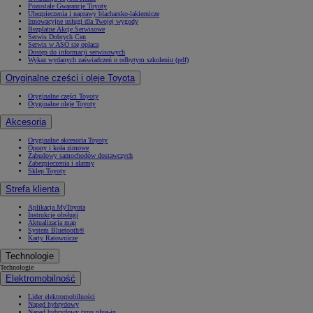
Pozostałe Gwarancje Toyoty
Ubezpieczenia i naprawy blacharsko-lakiernicze
Innowacyjne usługi dla Twojej wygody
Bezpłatne Akcje Serwisowe
Serwis Dobrych Cen
Serwis w ASO się opłaca
Dostęp do informacji serwisowych
Wykaz wydanych zaświadczeń o odbytym szkoleniu (pdf)
Oryginalne części i oleje Toyota
Oryginalne części Toyoty
Oryginalne oleje Toyoty
Akcesoria
Oryginalne akcesoria Toyoty
Opony i koła zimowe
Zabudowy samochodów dostawczych
Zabezpieczenia i alarmy
Sklep Toyoty
Strefa klienta
Aplikacja MyToyota
Instrukcje obsługi
Aktualizacja map
System Bluetooth®
Karty Ratownicze
Technologie
Technologie
Elektromobilność
Lider elektromobilności
Napęd hybrydowy
Napęd hybrydowy typu plug-in