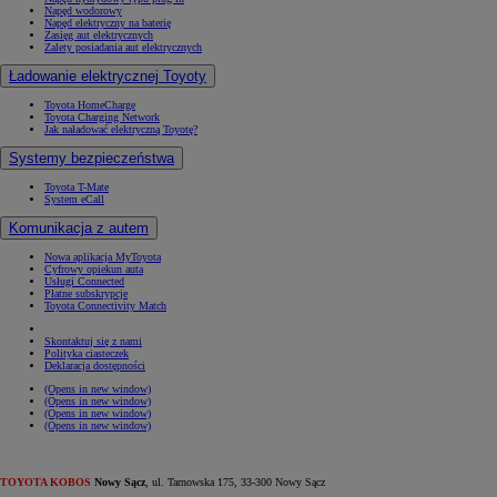
Napęd wodorowy
Napęd elektryczny na baterię
Zasięg aut elektrycznych
Zalety posiadania aut elektrycznych
Ładowanie elektrycznej Toyoty
Toyota HomeCharge
Toyota Charging Network
Jak naładować elektryczną Toyotę?
Systemy bezpieczeństwa
Toyota T-Mate
System eCall
Komunikacja z autem
Nowa aplikacja MyToyota
Cyfrowy opiekun auta
Usługi Connected
Płatne subskrypcje
Toyota Connectivity Match
Skontaktuj się z nami
Polityka ciasteczek
Deklaracja dostępności
(Opens in new window)
(Opens in new window)
(Opens in new window)
(Opens in new window)
TOYOTA KOBOS
Nowy Sącz
, ul. Tarnowska 175, 33-300 Nowy Sącz