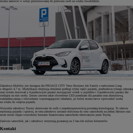
można zamówić w wersji przystosowanej do przewozu osób na wózku inwalidzkim.
Zabudowa Mobility jest dostępna dla PROACE CITY Verso Business lub Family z nadwoziem Long
o długości 4,7 m. Modyfikacje obejmują obniżenie podłogi tylnej części pojazdu, przebudowę tylnego zderzaka
oraz system mocowań z 4-punktowymi pasami mocującymi wózek w pojeździe i 3-punktowymi pasami dla
siedzącej na nim osoby. Zestaw zawiera także oświetlenie LED przedziału dla pasażera oraz aluminiową,
rozkładaną rampę z siłownikami wspomagającymi składanie, po której można łatwo wprowadzić osobę
na wózku do wnętrza pojazdu.
Wszystkie zabudowy Toyoty skierowane do osób z niepełnosprawnością posiadają homologację. To ułatwia
rejestrację pojazdu i sprawia, że cena zabudowy zostanie doliczona do ceny samochodu na jednej fakturze oraz
może zostać objęta wszystkimi formami finansowania samochodu oferowanymi przez Toyotę.
Zarówno samochód, jak i zabudowy otrzymują gwarancję na 3 lata lub milion kilometrów.
Kontakt