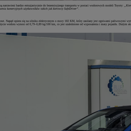
 są nastawieni bardzo entuzjastycznie do bezemisyjnego transportu w postaci wodorowych modeli Toyoty:
„Kier
zenia komercyjnych użytkowników takich jak kierowcy SafeDriver”
.
minut. Napęd opiera się na silniku elektrycznym o mocy 182 KM, który zasilany jest ogniwami paliwowymi wy
zużycie wodoru wynosi od 0,79–0,89 kg/100 km, co jest uzależnione od wyposażenia i masy pojazdu. Dużym at