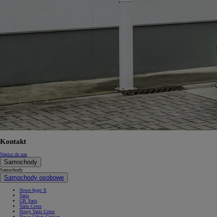
Kontakt
Napisz do nas
Samochody
Samochody
Samochody osobowe
Nowe Aygo X
Yaris
GR Yaris
Yaris Cross
Nowy Yaris Cross
Nowy Urban Cruiser