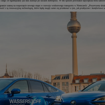
 czego 50 egzemplarzy już dziś kursuje po ulicach metropolii. W ten sposób powstanie największa flota s
ramie szansę na rozpoczęcie nowego etapu w rozwoju wodorowego transportu w Niemczech: „
Poszerzamy dzięk
zność z tą innowacyjną technologią, które będą mogły same się przekonać o tym, jak praktyczne i komfortowe