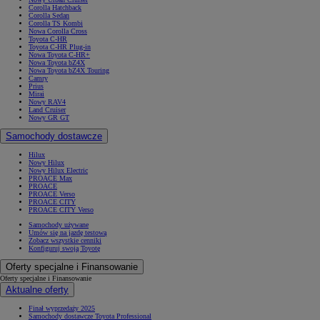
Corolla Hatchback
Corolla Sedan
Corolla TS Kombi
Nowa Corolla Cross
Toyota C-HR
Toyota C-HR Plug-in
Nowa Toyota C-HR+
Od
105 300 zł
Nowa Toyota bZ4X
Nowa Toyota bZ4X Touring
Corolla Hatchback
Camry
Prius
HYBRID
Mirai
Nowy RAV4
Land Cruiser
Nowy GR GT
Samochody dostawcze
Hilux
Nowy Hilux
Nowy Hilux Electric
PROACE Max
PROACE
PROACE Verso
PROACE CITY
PROACE CITY Verso
Samochody używane
Umów się na jazdę testową
Zobacz wszystkie cenniki
Konfiguruj swoją Toyotę
Oferty specjalne i Finansowanie
Oferty specjalne i Finansowanie
Aktualne oferty
Finał wyprzedaży 2025
Samochody dostawcze Toyota Professional