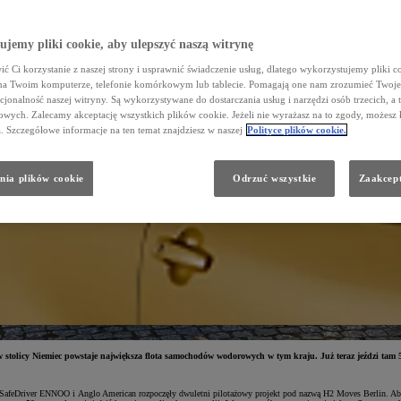
Dział Napraw Blacharsko - Lakierniczych
Zarząd
FLOTA/DOSTAWCZE
jemy pliki cookie, aby ulepszyć naszą witrynę
Galeria
ć Ci korzystanie z naszej strony i usprawnić świadczenie usług, dlatego wykorzystujemy pliki co
na Twoim komputerze, telefonie komórkowym lub tablecie. Pomagają one nam zrozumieć Twoje 
cjonalność naszej witryny. Są wykorzystywane do dostarczania usług i narzędzi osób trzecich, a 
wych. Zalecamy akceptację wszystkich plików cookie. Jeżeli nie wyrażasz na to zgody, możesz 
a. Szczegółowe informacje na ten temat znajdziesz w naszej
Polityce plików cookie.
nia plików cookie
Odrzuć wszystkie
Zaakcept
tolicy Niemiec powstaje największa flota samochodów wodorowych w tym kraju. Już teraz jeździ tam 50
feDriver ENNOO i Anglo American rozpoczęły dwuletni pilotażowy projekt pod nazwą H2 Moves Berlin. Aby pr