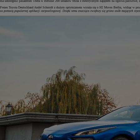
ma udostępnić pasażerom Ubera w Berlinie 200 sedanów Mirai z elektrycznym napędem na ogniwa paliwowe, z
Prezes Toyota Deutschland André Schmidt z dużym optymizmem wyraża się o H2 Moves Berlin, widząc w prog
za pomocą popularnej aplikacji carpoolingowej. Dzięki temu znacząco zwiększy się grono osób mających styc