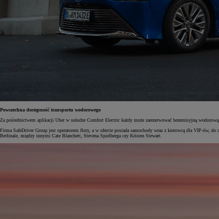
Powszechna dostępność transportu wodorowego
Za pośrednictwem aplikacji Uber w usłudze Comfort Electric każdy może zarezerwować bezemisyjną wodorową T
Firma SafeDriver Group jest operatorem floty, a w ofercie posiada samochody wraz z kierowcą dla VIP-ów, do
Berlinale, między innymi Cate Blanchett, Stevena Spielberga czy Kristen Stewart.
Od
81 900 zł
Yaris Cross
HYBRID