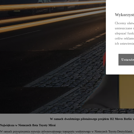
Wykorzystu
Chcemy ułatwi
umieszczane 
ulepszać funk
celów reklamo
ich ustawieni
Ustawie
W ramach dwuletniego pilotażowego projektu H2 Moves Berlin w s
Największa w Niemczech flota Toyoty Mirai
W ramach przyspieszenia rozwoju zrównoważonego transportu wodorowego w Niemczech Toyota Deutschland, Sa