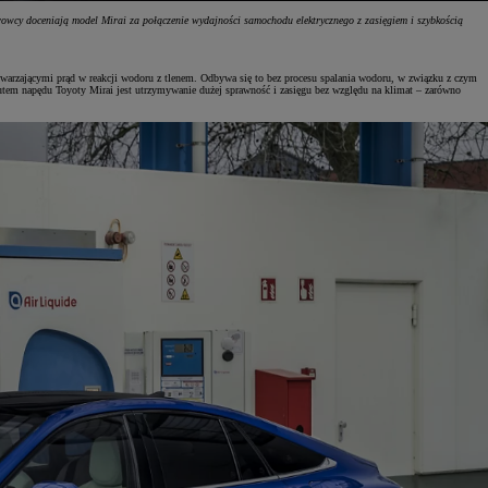
owcy doceniają model Mirai za połączenie wydajności samochodu elektrycznego z zasięgiem i szybkością
twarzającymi prąd w reakcji wodoru z tlenem. Odbywa się to bez procesu spalania wodoru, w związku z czym
utem napędu Toyoty Mirai jest utrzymywanie dużej sprawność i zasięgu bez względu na klimat – zarówno