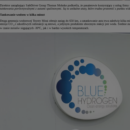
Dyrektor zarządzający SafeDriver Group Thomas Mohnke podkreśla, że pasażerowie korzystający z usług firmy
tankowania porównywalnymi z autami spalinowymi. Są to unikalne atuty, które trudno przecenić z punktu wid
Tankowanie wodoru w kilka minut
Druga generacja wodorowej Toyoty Mirai oferuje zasięg do 650 km, a zatankowanie auta trwa zaledwie kilka 
emisje CO
i szkodliwych substancji są zerowe, a jedynym produktem ubocznym reakcji jest woda. Średnie 
2
w czasie mrozów sięgających -30ºC, jak i w bardzo wysokich temperaturach.