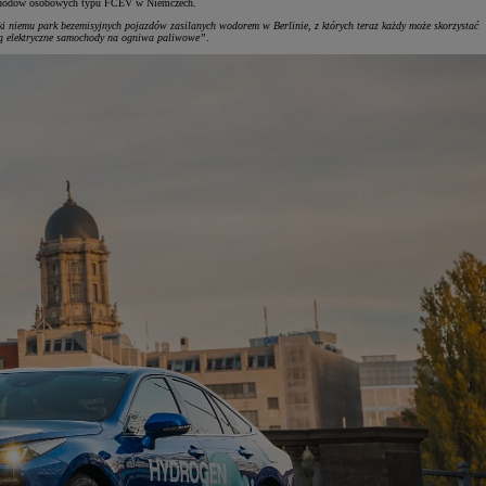
amochodów osobowych typu FCEV w Niemczech.
i niemu park bezemisyjnych pojazdów zasilanych wodorem w Berlinie, z których teraz każdy może skorzystać
 są elektryczne samochody na ogniwa paliwowe”
.
PROMOCJA N
Rabaty do -3
Verso i
WYM
OL
JUŻ
418