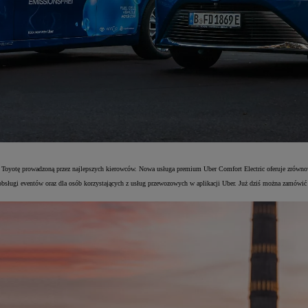
oyotę prowadzoną przez najlepszych kierowców. Nowa usługa premium Uber Comfort Electric oferuje zrównoważo
 obsługi eventów oraz dla osób korzystających z usług przewozowych w aplikacji Uber. Już dziś można zamówi