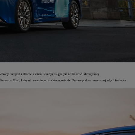
ny transport i stanowi element strategii osiągnięcia neutralności klimatycznej.
ć limuzyny Mirai, którymi przewożono największe gwiazdy filmowe podczas tegorocznej edycji festiwalu