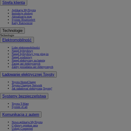
Strefa klienta
Aplikacja MyToyota
Instrukcje obsługi
Aktualizacja map
System Bluetooth®
Karty Ratownicze
Technologie
Technologie
Elektromobilność
Lider elektromobilności
Napęd hybrydowy
Napęd hybrydowy typu plug-in
Napęd wodorowy
Napęd elektryczny na baterię
Zasięg aut elektrycznych
Zalety posiadania aut elektrycznych
Ładowanie elektrycznej Toyoty
Toyota HomeCharge
Toyota Charging Network
Jak naładować elektryczną Toyotę?
Systemy bezpieczeństwa
Toyota T-Mate
System eCall
Komunikacja z autem
Nowa aplikacja MyToyota
Cyfrowy opiekun auta
Usługi Connected