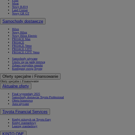
Prius
Mirai
Nowy RAV4
Land Cruiser
Nowy GR GT
Samochody dostawcze
Hilux
Nowy Hilux
Nowy Hilux Electric
PROACE Max
PROACE
PROACE Verso
PROACE CITY
PROACE CITY Verso
Samochody używane
Umów się na jazdę testową
Zobacz wszystkie cenniki
Konfiguruj swoją Toyotę
Oferty specjalne i Finansowanie
Oferty specjalne i Finansowanie
Aktualne oferty
Finał wyprzedaży 2025
Samochody dostawcze Toyota Professional
Oferta biznesowa
Auta używane
Toyota Financial Services
Kredyt niższych rat Toyota Easy
Kredyt standardowy
Leasing standardowy
KINTO ONE