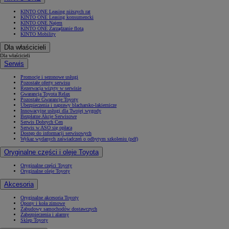
KINTO ONE Leasing niższych rat
KINTO ONE Leasing konsumencki
KINTO ONE Najem
KINTO ONE Zarządzanie flotą
KINTO Mobility
Dla właścicieli
Dla właścicieli
Serwis
Promocje i sezonowe usługi
Pozostałe oferty serwisu
Rezerwacja wizyty w serwisie
Gwarancja Toyota Relax
Pozostałe Gwarancje Toyoty
Ubezpieczenia i naprawy blacharsko-lakiernicze
Innowacyjne usługi dla Twojej wygody
Bezpłatne Akcje Serwisowe
Serwis Dobrych Cen
Serwis w ASO się opłaca
Dostęp do informacji serwisowych
Wykaz wydanych zaświadczeń o odbytym szkoleniu (pdf)
Oryginalne części i oleje Toyota
Oryginalne części Toyoty
Oryginalne oleje Toyoty
Akcesoria
Oryginalne akcesoria Toyoty
Opony i koła zimowe
Zabudowy samochodów dostawczych
Zabezpieczenia i alarmy
Sklep Toyoty