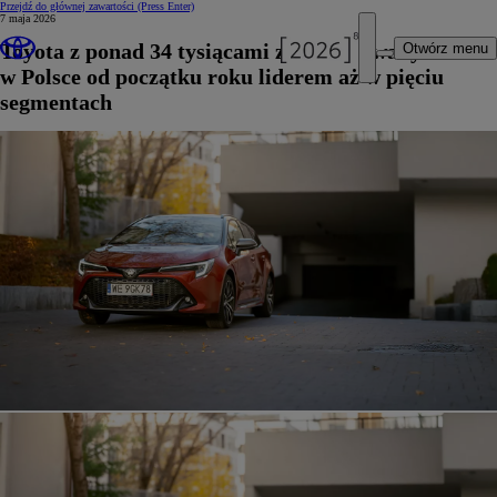
Przejdź do głównej zawartości
(Press Enter)
7 maja 2026
Toyota z ponad 34 tysiącami zarejestrowanych aut
Otwórz menu
w Polsce od początku roku liderem aż w pięciu
segmentach