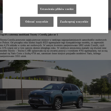
Ustawienia plików cookie
Odrzuć wszystkie
Zaakceptuj wszystkie
Top10 z czterema modelami Toyoty i Corollą jako nr 1
Toyota Corolla ponownie zajęła pierwsze miejsce w rankingu najpopularniejszych samochodów osobowych
w Polsce. Od początku roku klienci kupili 8323 egzemplarze tego kompaktowego modelu, co zapewniło
mu 4,1% udziału w rynku aut osobowych. W samym kwietniu zarejestrowano 1802 sztuki Corolli, czyli
o 11% więcej niż w tym samym okresie ubiegłego roku. W czołówce zestawienia znalazły się również inne
modele Toyoty – Toyota C-HR uplasowała się na czwartej pozycji z wynikiem 4765 egzemplarzy, tuż za nią
znalazł się Yaris Cross z liczbą 4756 aut, natomiast ósme miejsce przypadło modelowi Yaris, którego
zarejestrowano 3355 sztuk.