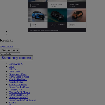
Kontakt
Napisz do nas
Samochody
Samochody
Samochody osobowe
Nowe Aygo X
Yaris
GR Yaris
Yaris Cross
Nowy Yaris Cross
Nowy Urban Cruiser
Corolla Hatchback
Corolla Sedan
Corolla TS Kombi
Nowa Corolla Cross
Toyota C-HR
Toyota C-HR Plug-in
Nowa Toyota C-HR+
Nowa Toyota bZ4X
Nowa Toyota bZ4X Touring
Camry