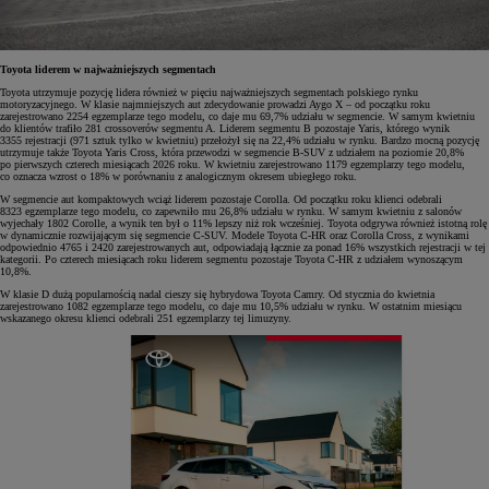
Toyota liderem w najważniejszych segmentach
Toyota utrzymuje pozycję lidera również w pięciu najważniejszych segmentach polskiego rynku
motoryzacyjnego. W klasie najmniejszych aut zdecydowanie prowadzi Aygo X – od początku roku
zarejestrowano 2254 egzemplarze tego modelu, co daje mu 69,7% udziału w segmencie. W samym kwietniu
do klientów trafiło 281 crossoverów segmentu A. Liderem segmentu B pozostaje Yaris, którego wynik
3355 rejestracji (971 sztuk tylko w kwietniu) przełożył się na 22,4% udziału w rynku. Bardzo mocną pozycję
utrzymuje także Toyota Yaris Cross, która przewodzi w segmencie B-SUV z udziałem na poziomie 20,8%
po pierwszych czterech miesiącach 2026 roku. W kwietniu zarejestrowano 1179 egzemplarzy tego modelu,
co oznacza wzrost o 18% w porównaniu z analogicznym okresem ubiegłego roku.
W segmencie aut kompaktowych wciąż liderem pozostaje Corolla. Od początku roku klienci odebrali
8323 egzemplarze tego modelu, co zapewniło mu 26,8% udziału w rynku. W samym kwietniu z salonów
wyjechały 1802 Corolle, a wynik ten był o 11% lepszy niż rok wcześniej. Toyota odgrywa również istotną rolę
w dynamicznie rozwijającym się segmencie C-SUV. Modele Toyota C-HR oraz Corolla Cross, z wynikami
odpowiednio 4765 i 2420 zarejestrowanych aut, odpowiadają łącznie za ponad 16% wszystkich rejestracji w tej
kategorii. Po czterech miesiącach roku liderem segmentu pozostaje Toyota C-HR z udziałem wynoszącym
10,8%.
W klasie D dużą popularnością nadal cieszy się hybrydowa Toyota Camry. Od stycznia do kwietnia
zarejestrowano 1082 egzemplarze tego modelu, co daje mu 10,5% udziału w rynku. W ostatnim miesiącu
wskazanego okresu klienci odebrali 251 egzemplarzy tej limuzyny.