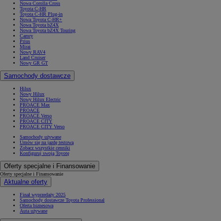
Nowa Corolla Cross
Toyota C-HR
Toyota C-HR Plug-in
Nowa Toyota C-HR+
Nowa Toyota bZ4X
Nowa Toyota bZ4X Touring
Camry
Prius
Mirai
Nowy RAV4
Land Cruiser
Nowy GR GT
Samochody dostawcze
Hilux
Nowy Hilux
Nowy Hilux Electric
PROACE Max
PROACE
PROACE Verso
PROACE CITY
PROACE CITY Verso
Samochody używane
Umów się na jazdę testową
Zobacz wszystkie cenniki
Konfiguruj swoją Toyotę
Oferty specjalne i Finansowanie
Oferty specjalne i Finansowanie
Aktualne oferty
Finał wyprzedaży 2025
Samochody dostawcze Toyota Professional
Oferta biznesowa
Auta używane