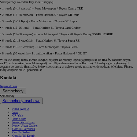
Szczegółowy kalendarz fazy kwalifikacyjnej:
• 1. runda (3–14 czerwca) – Forza Motorsport / Toyota Camry TRD
• 2. runda (17–28 czerwca) – Forza Horizon 6 / Toyota GR Yaris
• 3. runda (1–12 lipca) – Forza Motorsport / Toyota GR Supra
• 4. runda (15–26 lipca) – Forza Horizon 6 / Toyota Land Cruiser
• 5. runda (19–30 sierpnia) – Forza Motorsport / Toyota #8 Toyota Racing TS040 HYBRID
• 6. runda (2–13 września) – Forza Horizon 6 / Toyota Supra RZ
• 7. runda (16–27 września) – Forza Motorsport / Toyota GR86
• 8. runda (30 września – 11 października) – Forza Horizon 6 / GR GT
W trakcie każdej rundy kwalifikacyjnej najlepsi zawodnicy uzyskują przepustkę do finałów zaplanowanych
na 17 października (Forza Motorsport) oraz 18 października (Forza Horizon). Z każdej z gier wyłonionych
zostanie po sześciu finalistów, którzy spotkają się w walce o tytuły mistrzowskie podczas Wielkiego Finału,
który odbędzie się 25 października.
Kontakt
Napisz do nas
Samochody
Samochody
Samochody osobowe
Nowe Aygo X
Yaris
GR Yaris
Yaris Cross
Nowy Yaris Cross
Nowy Urban Cruiser
Corolla Hatchback
Corolla Sedan
Corolla TS Kombi