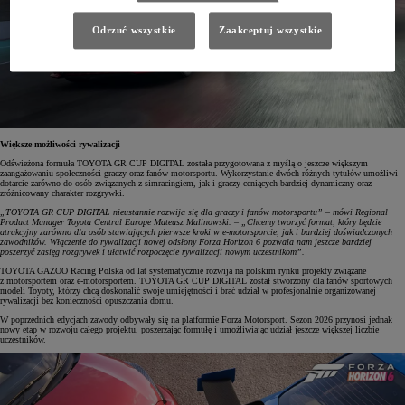
Odrzuć wszystkie
Zaakceptuj wszystkie
Większe możliwości rywalizacji
Odświeżona formuła TOYOTA GR CUP DIGITAL została przygotowana z myślą o jeszcze większym
zaangażowaniu społeczności graczy oraz fanów motorsportu. Wykorzystanie dwóch różnych tytułów umożliwi
dotarcie zarówno do osób związanych z simracingiem, jak i graczy ceniących bardziej dynamiczny oraz
zróżnicowany charakter rozgrywki.
„TOYOTA GR CUP DIGITAL nieustannie rozwija się dla graczy i fanów motorsportu” – mówi Regional
Product Manager Toyota Central Europe Mateusz Malinowski. – „Chcemy tworzyć format, który będzie
atrakcyjny zarówno dla osób stawiających pierwsze kroki w e-motorsporcie, jak i bardziej doświadczonych
zawodników. Włączenie do rywalizacji nowej odsłony Forza Horizon 6 pozwala nam jeszcze bardziej
poszerzyć zasięg rozgrywek i ułatwić rozpoczęcie rywalizacji nowym uczestnikom”.
TOYOTA GAZOO Racing Polska od lat systematycznie rozwija na polskim rynku projekty związane
z motorsportem oraz e-motorsportem. TOYOTA GR CUP DIGITAL został stworzony dla fanów sportowych
modeli Toyoty, którzy chcą doskonalić swoje umiejętności i brać udział w profesjonalnie organizowanej
rywalizacji bez konieczności opuszczania domu.
W poprzednich edycjach zawody odbywały się na platformie Forza Motorsport. Sezon 2026 przynosi jednak
nowy etap w rozwoju całego projektu, poszerzając formułę i umożliwiając udział jeszcze większej liczbie
uczestników.