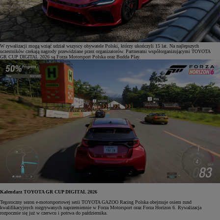
W rywalizacji mogą wziąć udział wszyscy obywatele Polski, którzy ukończyli 15 lat. Na najlepszych
uczestników czekają nagrody przewidziane przez organizatorów. Partnerami współorganizującymi TOYOTA
GR CUP DIGITAL 2026 są Forza Motorsport Polska oraz Budda Play.
Kalendarz TOYOTA GR CUP DIGITAL 2026
Tegoroczny sezon e-motorsportowej serii TOYOTA GAZOO Racing Polska obejmuje osiem rund
kwalifikacyjnych rozgrywanych naprzemiennie w Forza Motorsport oraz Forza Horizon 6. Rywalizacja
rozpocznie się już w czerwcu i potrwa do października.