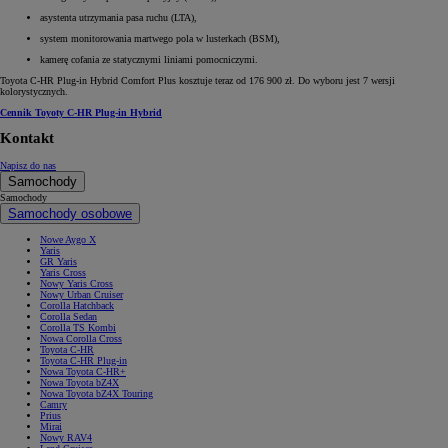
asystenta utrzymania pasa ruchu (LTA),
system monitorowania martwego pola w lusterkach (BSM),
kamerę cofania ze statycznymi liniami pomocniczymi.
Toyota C-HR Plug-in Hybrid Comfort Plus kosztuje teraz od 176 900 zł. Do wyboru jest 7 wersji
kolorystycznych.
Cennik Toyoty C-HR Plug-in Hybrid
Kontakt
Napisz do nas
Samochody
Samochody
Samochody osobowe
Nowe Aygo X
Yaris
GR Yaris
Yaris Cross
Nowy Yaris Cross
Nowy Urban Cruiser
Corolla Hatchback
Corolla Sedan
Corolla TS Kombi
Nowa Corolla Cross
Toyota C-HR
Toyota C-HR Plug-in
Nowa Toyota C-HR+
Nowa Toyota bZ4X
Nowa Toyota bZ4X Touring
Camry
Prius
Mirai
Nowy RAV4