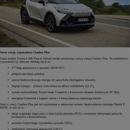
Nowa wersja wyposażenia Comfort Plus
Gama modelu Toyota C-HR Plug-in Hybrid została poszerzona o nową wersję Comfort Plus. Na standardowe
wyposażenie tej odmiany składają się m.in.:
17" felgi aluminiowe z oponami 215/60 R17,
podgrzewane fotele przednie,
system bezkluczykowego dostępu do samochodu (Inteligentny kluczyk),
Digital Cockpit – cyfrowy wyświetlacz na tablicy wskaźników (12,3"),
system multimedialny Toyota Smart Connect® z kolorowym ekranem dotykowym (8" HD),
nawigacja Connected z mapami online i 4-letnią darmową transmisją danych.
Auto w wersji Comfort Plus jest też wyposażone w najnowsze systemy bezpieczeństwa czynnego Toyota T-
MATE, w tym m.in.:
układ wczesnego reagowania w razie ryzyka zderzenia (PCS) z systemem wykrywania pieszych,
rowerzystów i motocyklistów,
asystenta bezpiecznego wysiadania z pojazdu (SEA),
inteligentny tempomat adaptacyjny (iACC),