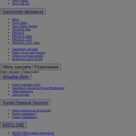
Land Cruiser
Nowy GR GT
Samochody dostawcze
Hilux
Nowy Hilux
Nowy Hilux Electric
PROACE Max
PROACE
PROACE Verso
PROACE CITY
PROACE CITY Verso
Samochody używane
Umów się na jazdę testową
Zobacz wszystkie cenniki
Konfiguruj swoją Toyotę
Oferty specjalne i Finansowanie
Oferty specjalne i Finansowanie
Aktualne oferty
Finał wyprzedaży 2025
Samochody dostawcze Toyota Professional
Oferta biznesowa
Auta używane
Toyota Financial Services
Kredyt niższych rat Toyota Easy
Kredyt standardowy
Leasing standardowy
KINTO ONE
KINTO ONE Leasing niższych rat