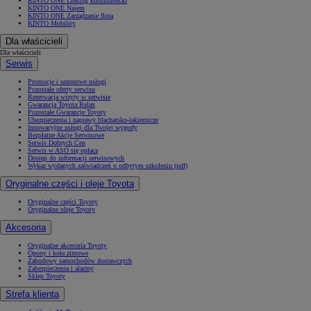
KINTO ONE Leasing konsumencki
KINTO ONE Najem
KINTO ONE Zarządzanie flotą
KINTO Mobility
Dla właścicieli
Dla właścicieli
Serwis
Promocje i sezonowe usługi
Pozostałe oferty serwisu
Rezerwacja wizyty w serwisie
Gwarancja Toyota Relax
Pozostałe Gwarancje Toyoty
Ubezpieczenia i naprawy blacharsko-lakiernicze
Innowacyjne usługi dla Twojej wygody
Bezpłatne Akcje Serwisowe
Serwis Dobrych Cen
Serwis w ASO się opłaca
Dostęp do informacji serwisowych
Wykaz wydanych zaświadczeń o odbytym szkoleniu (pdf)
Oryginalne części i oleje Toyota
Oryginalne części Toyoty
Oryginalne oleje Toyoty
Akcesoria
Oryginalne akcesoria Toyoty
Opony i koła zimowe
Zabudowy samochodów dostawczych
Zabezpieczenia i alarmy
Sklep Toyoty
Strefa klienta