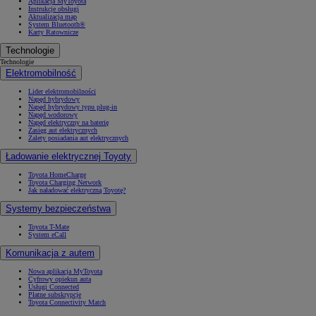
Aplikacja MyToyota
Instrukcje obsługi
Aktualizacja map
System Bluetooth®
Karty Ratownicze
Technologie
Technologie
Elektromobilność
Lider elektromobilności
Napęd hybrydowy
Napęd hybrydowy typu plug-in
Napęd wodorowy
Napęd elektryczny na baterię
Zasięg aut elektrycznych
Zalety posiadania aut elektrycznych
Ładowanie elektrycznej Toyoty
Toyota HomeCharge
Toyota Charging Network
Jak naładować elektryczną Toyotę?
Systemy bezpieczeństwa
Toyota T-Mate
System eCall
Komunikacja z autem
Nowa aplikacja MyToyota
Cyfrowy opiekun auta
Usługi Connected
Płatne subskrypcje
Toyota Connectivity Match