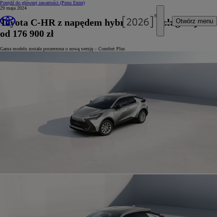
Przejdź do głównej zawartości
(Press Enter)
29 maja 2024
Toyota C-HR z napędem hybrydowym plug-in już
Otwórz menu
od 176 900 zł
Gama modelu została poszerzona o nową wersję – Comfort Plus