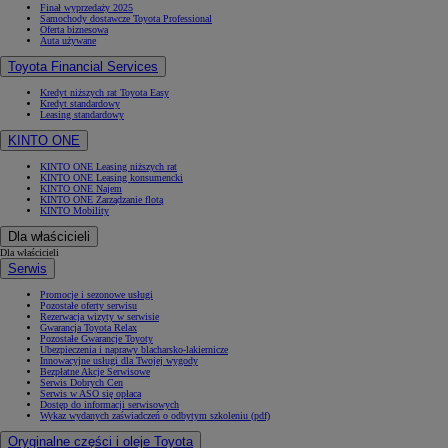
Finał wyprzedaży 2025
Samochody dostawcze Toyota Professional
Oferta biznesowa
Auta używane
Toyota Financial Services
Kredyt niższych rat Toyota Easy
Kredyt standardowy
Leasing standardowy
KINTO ONE
KINTO ONE Leasing niższych rat
KINTO ONE Leasing konsumencki
KINTO ONE Najem
KINTO ONE Zarządzanie flotą
KINTO Mobility
Dla właścicieli
Dla właścicieli
Serwis
Promocje i sezonowe usługi
Pozostałe oferty serwisu
Rezerwacja wizyty w serwisie
Gwarancja Toyota Relax
Pozostałe Gwarancje Toyoty
Ubezpieczenia i naprawy blacharsko-lakiernicze
Innowacyjne usługi dla Twojej wygody
Bezpłatne Akcje Serwisowe
Serwis Dobrych Cen
Serwis w ASO się opłaca
Dostęp do informacji serwisowych
Wykaz wydanych zaświadczeń o odbytym szkoleniu (pdf)
Oryginalne części i oleje Toyota