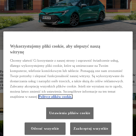
Wykorzystujemy pliki cookie, aby ulepszyć naszą
witrynę
Od początku roku do września w Polsce zarejestrowano łącznie 77 146 osobowych i dostawczych
samochodów Toyoty. Japońska marka utrzymuje pozycję lidera polskiego rynku motoryzacyjnego
Chcemy ułatwić Ci korzystanie z naszej strony i usprawnić świadczenie usług,
z udziałem wynoszącym 16,2%. Najchętniej kupowanym modelem marki w Polsce jest Corolla,
a w Top10 najczęściej rejestrowanych aut we wrześniu znalazło się aż 6 modeli Toyoty.
dlatego wykorzystujemy pliki cookie, które są umieszczane na Twoim
komputerze, telefonie komórkowym lub tablecie. Pomagają one nam zrozumieć
Po III kwartałach 2025 roku Toyota utrzymuje pozycję lidera polskiego rynku motoryzacyjnego z udziałem
sięgającym 16,2%. Od stycznia do września łącznie zarejestrowano 77 146 osobowych i dostawczych pojazdów
Twoje potrzeby i ulepszać funkcjonalność naszej witryny. Są wykorzystywane do
marki, 9182 – tylko we wrześniu, co stanowi wzrost o 15% w porównaniu z analogicznym miesiącem roku
dostarczania usług i narzędzi osób trzecich, a także służą do celów reklamowych.
ubiegłego. W dziewiątym miesiącu bieżącego roku Toyoty były najczęściej wybierane zarówno przez firmy, jak
i klientów indywidualnych. Przedsiębiorstwa zarejestrowały we wrześniu 6505 aut (+20%), a osoby prywatne –
Zalecamy akceptację wszystkich plików cookie. Jeżeli nie wyrażasz na to zgody,
2677 samochodów.
możesz łatwo zmienić ich ustawienia. Szczegółowe informacje na ten temat
znajdziesz w naszej
Polityce plików cookie.
Ustawienia plików cookie
Odrzuć wszystkie
Zaakceptuj wszystkie