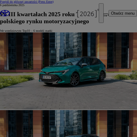
Przejdź do głównej zawartości
(Press Enter)
6 października 2025
Po III kwartałach 2025 roku Toyota liderem
Otwórz menu
polskiego rynku motoryzacyjnego
We wrześniowym Top10 – 6 modeli marki