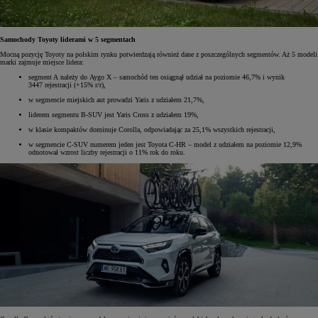
Samochody Toyoty liderami w 5 segmentach
Mocną pozycję Toyoty na polskim rynku potwierdzają również dane z poszczególnych segmentów. Aż 5 modeli
marki zajmuje miejsce lidera:
segment A należy do Aygo X – samochód ten osiągnął udział na poziomie 46,7% i wynik
3447 rejestracji (+15% r/r),
w segmencie miejskich aut prowadzi Yaris z udziałem 21,7%,
liderem segmentu B-SUV jest Yaris Cross z udziałem 19%,
w klasie kompaktów dominuje Corolla, odpowiadając za 25,1% wszystkich rejestracji,
w segmencie C-SUV numerem jeden jest Toyota C-HR – model z udziałem na poziomie 12,9%
odnotował wzrost liczby rejestracji o 11% rok do roku.