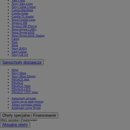
Yaris Cross
Nowy Yaris Cross
Nowy Urban Cruiser
Corolla Hatchback
Corolla Sedan
Corolla TS Kombi
Nowa Corolla Cross
Toyota C-HR
Toyota C-HR Plug-in
Nowa Toyota C-HR+
Nowa Toyota bZ4X
Nowa Toyota bZ4X Touring
Camry
Prius
Mirai
Nowy RAV4
Land Cruiser
Nowy GR GT
Samochody dostawcze
Hilux
Nowy Hilux
Nowy Hilux Electric
PROACE Max
PROACE
PROACE Verso
PROACE CITY
PROACE CITY Verso
Samochody używane
Umów się na jazdę testową
Zobacz wszystkie cenniki
Konfiguruj swoją Toyotę
Oferty specjalne i Finansowanie
Oferty specjalne i Finansowanie
Aktualne oferty