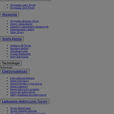
Oryginalne części Toyoty
Oryginalne oleje Toyoty
Akcesoria
Oryginalne akcesoria Toyoty
Opony i koła zimowe
Zabudowy samochodów dostawczych
Zabezpieczenia i alarmy
Sklep Toyoty
Strefa klienta
Aplikacja MyToyota
Instrukcje obsługi
Aktualizacja map
System Bluetooth®
Karty Ratownicze
Technologie
Technologie
Elektromobilność
Lider elektromobilności
Napęd hybrydowy
Napęd hybrydowy typu plug-in
Napęd wodorowy
Napęd elektryczny na baterię
Zasięg aut elektrycznych
Zalety posiadania aut elektrycznych
Ładowanie elektrycznej Toyoty
Toyota HomeCharge
Toyota Charging Network
Jak naładować elektryczną Toyotę?