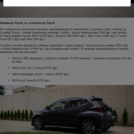
Dominacja Toyoty we wrześniowym Top10
We wrześniowym zestawieniu dziesięciu najpopularniejszych samochodów na polskim rynku widzimy aż
6 modeli Toyoty. Liderem niezmiennie pozostaje Corolla – łącznie zarejestrowano 2200 egz. tego modelu.
W Top10 znalazły się też: RAV4 (1078 egz.), Toyota C-HR (1059 egz.), Yaris Cross (1028 egz.), Corolla
Cross (971 egz.) oraz Yaris (783 egz.).
Corolla to również najczęściej wybierany samochód w ujęciu rocznym. Od stycznia do września 2025 roku
w Polsce zarejestrowano 18 044 egz. tego kompaktowego modelu. W rankingu najpopularniejszych modeli
zobaczymy też inne auta marki:
Toyotę C-HR zajmującą 3. pozycję z wynikiem 10 973 rejestracji i wzrostem na poziomie 11% rok
do roku,
Yarisa Cross na 5. pozycji (9745 egz.),
Yarisa plasującego się na 7. miejscu (8162 egz.)
RAV4 na 9. pozycji (6726 egz.).