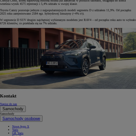
Corolla Cross, której najnowszą odsłonę można już zamawiać w polskich salonach, osiągnęła do końca
września wynik 4571 rejestracji i 5,4% udziału w swojej klasie.
Toyota Camry pozostaje jednym z najpopularniejszych modeli segmentu D z udziałem 11,9%. Od początku
2025 roku zarejestrowano 2584 egz. hybrydowej limuzyny (+4% r/r).
W segmencie D SUV drugim najchętniej wybieranym modelem jest RAV4 – od początku roku auto to wybrało
6726 klientów, co przekłada się na 7% udziału.
Kontakt
Napisz do nas
Samochody
Samochody
Samochody osobowe
Nowe Aygo X
Yaris
GR Yaris