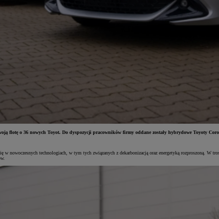
woją flotę o 36 nowych Toyot. Do dyspozycji pracowników firmy oddane zostały hybrydowe Toyoty C
się w nowoczesnych technologiach, w tym tych związanych z dekarbonizacją oraz energetyką rozproszoną. W 
ów.