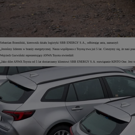
Od
105 300 zł
Corolla Hatchback
HYBRID
Sebastian Brzeziński, kierownik działu logistyki SBB ENERGY S.A., odbierając auta, zaznaczył:
„Jesteśmy liderem w branży energetycznej. Nasza współpraca z Toyotą trwa już 5 lat. Cieszymy się, że nasi
Wojciech Gucwiński reprezentujący ANWA Toyota stwierdził:
„Jako diler ANWA Toyota od 5 lat dostarczamy klientowi SBB ENERGY S.A. rozwiązanie KINTO One. Jest to n