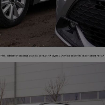
Verso. Samochody dostarczył krakowski salon ANWA Toyota, a wszystkie auta objęto finansowaniem KINTO