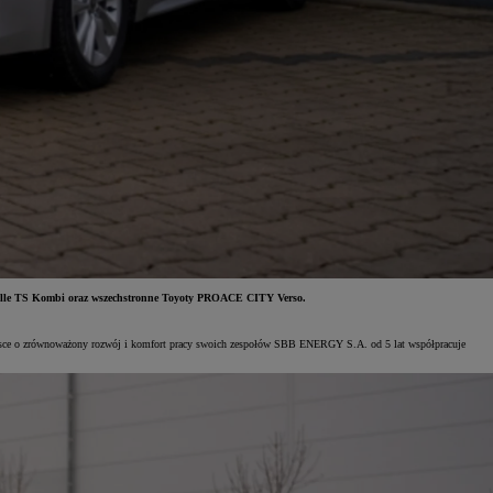
orolle TS Kombi oraz wszechstronne Toyoty PROACE CITY Verso.
trosce o zrównoważony rozwój i komfort pracy swoich zespołów SBB ENERGY S.A. od 5 lat współpracuje