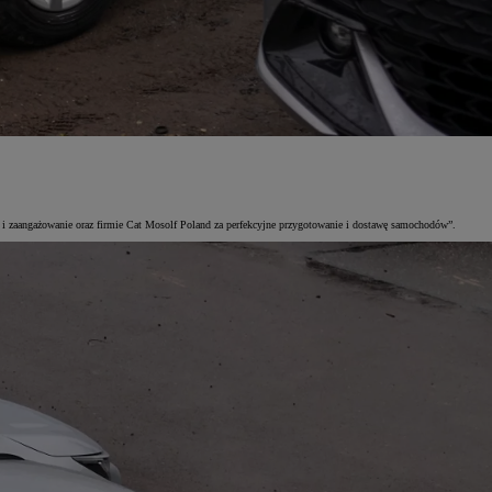
i zaangażowanie oraz firmie Cat Mosolf Poland za perfekcyjne przygotowanie i dostawę samochodów”.