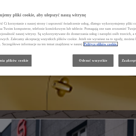
Dział Napraw Blacharsko - Lakierniczych
Zarząd
FLOTA/DOSTAWCZE
jemy pliki cookie, aby ulepszyć naszą witrynę
Galeria
ć Ci korzystanie z naszej strony i usprawnić świadczenie usług, dlatego wykorzystujemy pliki co
na Twoim komputerze, telefonie komórkowym lub tablecie. Pomagają one nam zrozumieć Twoje 
cjonalność naszej witryny. Są wykorzystywane do dostarczania usług i narzędzi osób trzecich, a 
wych. Zalecamy akceptację wszystkich plików cookie. Jeżeli nie wyrażasz na to zgody, możesz 
a. Szczegółowe informacje na ten temat znajdziesz w naszej
Polityce plików cookie.
nia plików cookie
Odrzuć wszystkie
Zaakcept