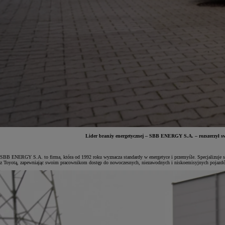
Lider branży energetycznej – SBB ENERGY S.A. – rozszerzył s
Od
81 900 zł
SBB ENERGY S.A. to firma, która od 1992 roku wyznacza standardy w energetyce i przemyśle. Specjalizuje 
z Toyotą, zapewniając swoim pracownikom dostęp do nowoczesnych, niezawodnych i niskoemisyjnych pojazd
Yaris Cross
HYBRID