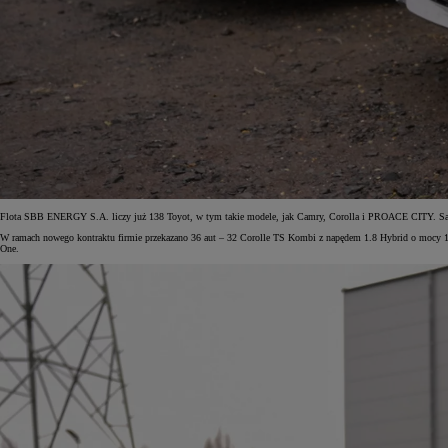
Flota SBB ENERGY S.A. liczy już 138 Toyot, w tym takie modele, jak Camry, Corolla i PROACE CITY. Samoc
W ramach nowego kontraktu firmie przekazano 36 aut – 32 Corolle TS Kombi z napędem 1.8 Hybrid o mocy 
One.