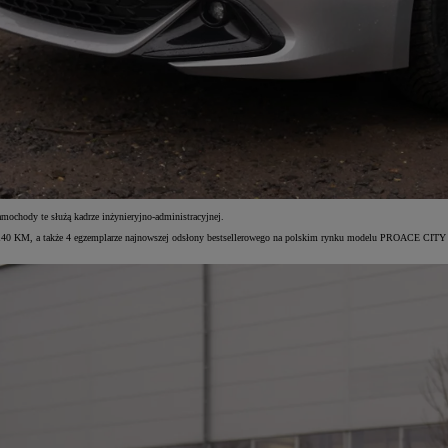
hody te służą kadrze inżynieryjno-administracyjnej.
140 KM, a także 4 egzemplarze najnowszej odsłony bestsellerowego na polskim rynku modelu PROACE CITY 