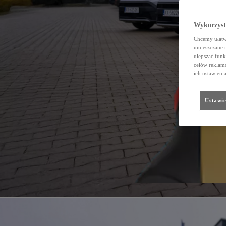
Wykorzystu
Chcemy ułatwi
umieszczane 
ulepszać funk
celów reklamo
ich ustawieni
Ustawie