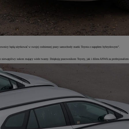
 pracownicy będą użytkować w swojej codziennej pracy samochody marki Toyota z napędem hybrydowym”.
iewątpliwy sukces mający wiele twarzy. Dziękuję pracownikom Toyoty, jak i dilera ANWA za profesjonalizm 