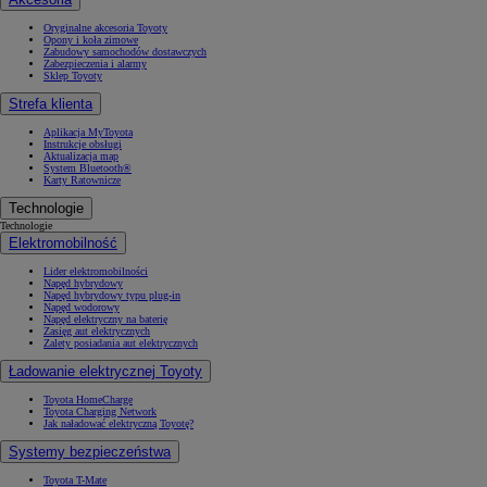
Oryginalne akcesoria Toyoty
Opony i koła zimowe
Zabudowy samochodów dostawczych
Zabezpieczenia i alarmy
Sklep Toyoty
Strefa klienta
Aplikacja MyToyota
Instrukcje obsługi
Aktualizacja map
System Bluetooth®
Karty Ratownicze
Technologie
Technologie
Elektromobilność
Lider elektromobilności
Napęd hybrydowy
Napęd hybrydowy typu plug-in
Napęd wodorowy
Napęd elektryczny na baterię
Zasięg aut elektrycznych
Zalety posiadania aut elektrycznych
Ładowanie elektrycznej Toyoty
Toyota HomeCharge
Toyota Charging Network
Jak naładować elektryczną Toyotę?
Systemy bezpieczeństwa
Toyota T-Mate