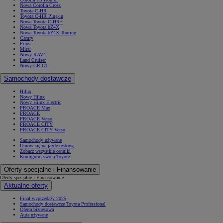
Nowa Corolla Cross
Toyota C-HR
Toyota C-HR Plug-in
Nowa Toyota C-HR+
Nowa Toyota bZ4X
Nowa Toyota bZ4X Touring
Camry
Prius
Mirai
Nowy RAV4
Land Cruiser
Nowy GR GT
Samochody dostawcze
Hilux
Nowy Hilux
Nowy Hilux Electric
PROACE Max
PROACE
PROACE Verso
PROACE CITY
PROACE CITY Verso
Samochody używane
Umów się na jazdę testową
Zobacz wszystkie cenniki
Konfiguruj swoją Toyotę
Oferty specjalne i Finansowanie
Oferty specjalne i Finansowanie
Aktualne oferty
Finał wyprzedaży 2025
Samochody dostawcze Toyota Professional
Oferta biznesowa
Auta używane