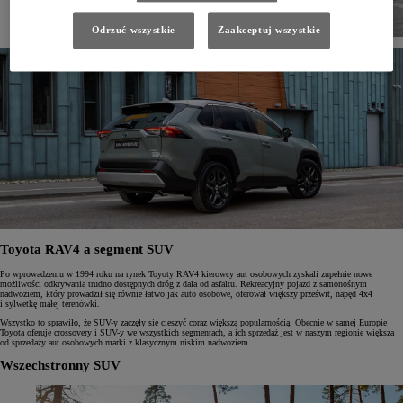
Odrzuć wszystkie
Zaakceptuj wszystkie
Toyota RAV4 a segment SUV
Po wprowadzeniu w 1994 roku na rynek Toyoty RAV4 kierowcy aut osobowych zyskali zupełnie nowe
możliwości odkrywania trudno dostępnych dróg z dala od asfaltu. Rekreacyjny pojazd z samonośnym
nadwoziem, który prowadził się równie łatwo jak auto osobowe, oferował większy prześwit, napęd 4x4
i sylwetkę małej terenówki.
Wszystko to sprawiło, że SUV-y zaczęły się cieszyć coraz większą popularnością. Obecnie w samej Europie
Toyota oferuje crossovery i SUV-y we wszystkich segmentach, a ich sprzedaż jest w naszym regionie większa
od sprzedaży aut osobowych marki z klasycznym niskim nadwoziem.
Wszechstronny SUV