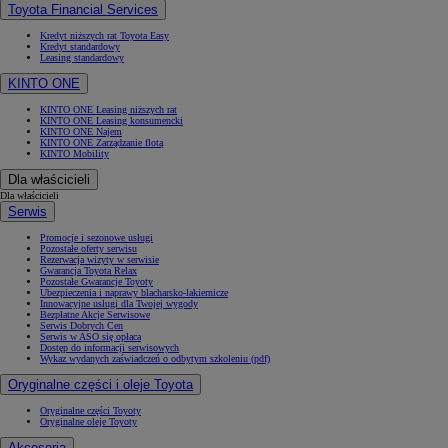
Toyota Financial Services
Kredyt niższych rat Toyota Easy
Kredyt standardowy
Leasing standardowy
KINTO ONE
KINTO ONE Leasing niższych rat
KINTO ONE Leasing konsumencki
KINTO ONE Najem
KINTO ONE Zarządzanie flotą
KINTO Mobility
Dla właścicieli
Dla właścicieli
Serwis
Promocje i sezonowe usługi
Pozostałe oferty serwisu
Rezerwacja wizyty w serwisie
Gwarancja Toyota Relax
Pozostałe Gwarancje Toyoty
Ubezpieczenia i naprawy blacharsko-lakiernicze
Innowacyjne usługi dla Twojej wygody
Bezpłatne Akcje Serwisowe
Serwis Dobrych Cen
Serwis w ASO się opłaca
Dostęp do informacji serwisowych
Wykaz wydanych zaświadczeń o odbytym szkoleniu (pdf)
Oryginalne części i oleje Toyota
Oryginalne części Toyoty
Oryginalne oleje Toyoty
Akcesoria