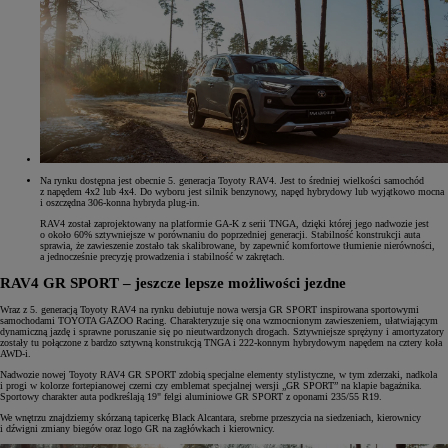
Na rynku dostępna jest obecnie 5. generacja Toyoty RAV4. Jest to średniej wielkości samochód
z napędem 4x2 lub 4x4. Do wyboru jest silnik benzynowy, napęd hybrydowy lub wyjątkowo mocna
i oszczędna 306-konna hybryda plug-in.
RAV4 został zaprojektowany na platformie GA-K z serii TNGA, dzięki której jego nadwozie jest
o około 60% sztywniejsze w porównaniu do poprzedniej generacji. Stabilność konstrukcji auta
sprawia, że zawieszenie zostało tak skalibrowane, by zapewnić komfortowe tłumienie nierówności,
a jednocześnie precyzję prowadzenia i stabilność w zakrętach.
RAV4 GR SPORT – jeszcze lepsze możliwości jezdne
Wraz z 5. generacją Toyoty RAV4 na rynku debiutuje nowa wersja GR SPORT inspirowana sportowymi
samochodami TOYOTA GAZOO Racing. Charakteryzuje się ona wzmocnionym zawieszeniem, ułatwiającym
dynamiczną jazdę i sprawne poruszanie się po nieutwardzonych drogach. Sztywniejsze sprężyny i amortyzatory
zostały tu połączone z bardzo sztywną konstrukcją TNGA i 222-konnym hybrydowym napędem na cztery koła
AWD-i.
Nadwozie nowej Toyoty RAV4 GR SPORT zdobią specjalne elementy stylistyczne, w tym zderzaki, nadkola
i progi w kolorze fortepianowej czerni czy emblemat specjalnej wersji „GR SPORT” na klapie bagażnika.
Sportowy charakter auta podkreślają 19" felgi aluminiowe GR SPORT z oponami 235/55 R19.
We wnętrzu znajdziemy skórzaną tapicerkę Black Alcantara, srebrne przeszycia na siedzeniach, kierownicy
i dźwigni zmiany biegów oraz logo GR na zagłówkach i kierownicy.