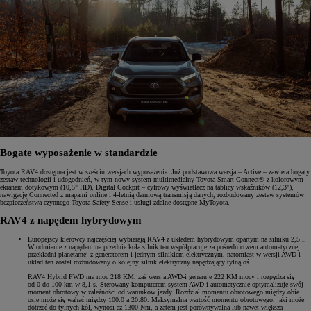
Bogate wyposażenie w standardzie
Toyota RAV4 dostępna jest w sześciu wersjach wyposażenia. Już podstawowa wersja – Active – zawiera bogaty
zestaw technologii i udogodnień, w tym nowy system multimedialny Toyota Smart Connect® z kolorowym
ekranem dotykowym (10,5" HD), Digital Cockpit – cyfrowy wyświetlacz na tablicy wskaźników (12,3"),
nawigację Connected z mapami online i 4-letnią darmową transmisją danych, rozbudowany zestaw systemów
bezpieczeństwa czynnego Toyota Safety Sense i usługi zdalne dostępne MyToyota.
RAV4 z napędem hybrydowym
Europejscy kierowcy najczęściej wybierają RAV4 z układem hybrydowym opartym na silniku 2,5 l.
W odmianie z napędem na przednie koła silnik ten współpracuje za pośrednictwem automatycznej
przekładni planetarnej z generatorem i jednym silnikiem elektrycznym, natomiast w wersji AWD-i
układ ten został rozbudowany o kolejny silnik elektryczny napędzający tylną oś.
RAV4 Hybrid FWD ma moc 218 KM, zaś wersja AWD-i generuje 222 KM mocy i rozpędza się
od 0 do 100 km w 8,1 s. Sterowany komputerem system AWD-i automatycznie optymalizuje swój
moment obrotowy w zależności od warunków jazdy. Rozdział momentu obrotowego między obie
osie może się wahać między 100:0 a 20:80. Maksymalna wartość momentu obrotowego, jaki może
dotrzeć do tylnych kół, wynosi aż 1300 Nm, a zatem jest porównywalna lub nawet większa