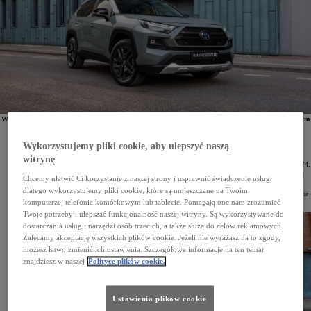
W 2022 roku najpopularniejszym SUV-em na świecie była
Toyota RAV4
. Salony marki opuściło w tym
czasie 871 513 egz. tego modelu. RAV4 zajmuje pierwsze miejsce w klasie SUV-ów nieprzerwanie
od 2017 roku. Dane zostały opublikowane przez portal analityczny focus2move.com.
Wykorzystujemy pliki cookie, aby ulepszyć naszą
Analitycy portalu focus2move.com przeanalizowali dane o rejestracjach publikowane przez
odpowiednie władze w 162 krajach i przedstawili ranking najpopularniejszych SUV-ów na świecie
witrynę
w 2022 roku. Na jego czele z liczbą 871 513 sprzedanych samochodów uplasowała się Toyota RAV4.
Był to nie tylko najlepszy wynik w segmencie SUV, ale także drugi najlepszy na całym globalnym
Chcemy ułatwić Ci korzystanie z naszej strony i usprawnić świadczenie usług,
rynku motoryzacyjnym.
dlatego wykorzystujemy pliki cookie, które są umieszczane na Twoim
RAV4 jest najpopularniejszym SUV-em na świecie nieprzerwanie od 2017 roku. W 2020 roku łączna
sprzedaż tego modelu przekroczyła 10 mln samochodów.
komputerze, telefonie komórkowym lub tablecie. Pomagają one nam zrozumieć
Twoje potrzeby i ulepszać funkcjonalność naszej witryny. Są wykorzystywane do
dostarczania usług i narzędzi osób trzecich, a także służą do celów reklamowych.
Zalecamy akceptację wszystkich plików cookie. Jeżeli nie wyrażasz na to zgody,
możesz łatwo zmienić ich ustawienia. Szczegółowe informacje na ten temat
znajdziesz w naszej
Polityce plików cookie.
Ustawienia plików cookie