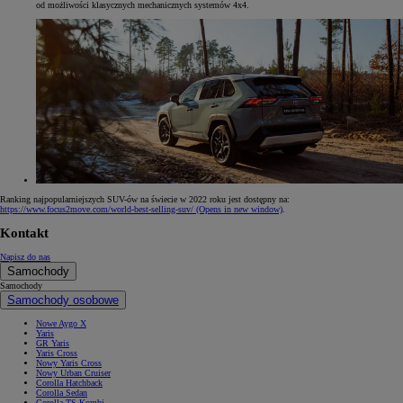
od możliwości klasycznych mechanicznych systemów 4x4.
Ranking najpopularniejszych SUV-ów na świecie w 2022 roku jest dostępny na:
https://www.focus2move.com/world-best-selling-suv/
(Opens in new window)
.
Kontakt
Napisz do nas
Samochody
Samochody
Samochody osobowe
Nowe Aygo X
Yaris
GR Yaris
Yaris Cross
Nowy Yaris Cross
Nowy Urban Cruiser
Corolla Hatchback
Corolla Sedan
Corolla TS Kombi