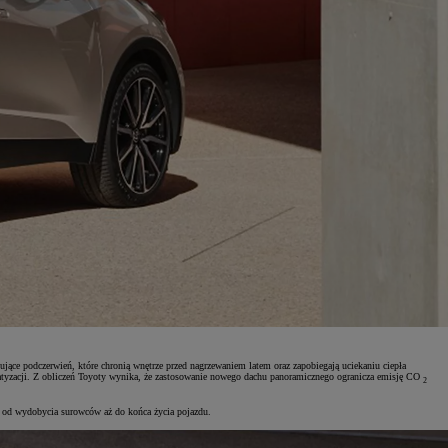
ące podczerwień, które chronią wnętrze przed nagrzewaniem latem oraz zapobiegają uciekaniu ciepła
imatyzacji. Z obliczeń Toyoty wynika, że zastosowanie nowego dachu panoramicznego ogranicza emisję CO
2
 od wydobycia surowców aż do końca życia pojazdu.