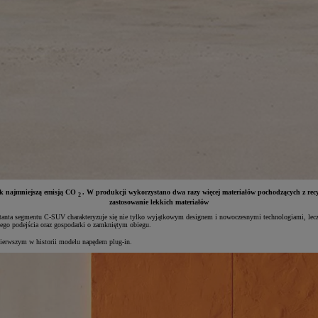
jak najmniejszą emisją CO
. W produkcji wykorzystano dwa razy więcej materiałów pochodzących z re
2
zastosowanie lekkich materiałów
ntanta segmentu C-SUV charakteryzuje się nie tylko wyjątkowym designem i nowoczesnymi technologiami, lecz
ego podejścia oraz gospodarki o zamkniętym obiegu.
erwszym w historii modelu napędem plug-in.