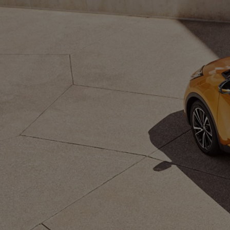
Od
105 300 zł
Corolla Hatchback
HYBRID