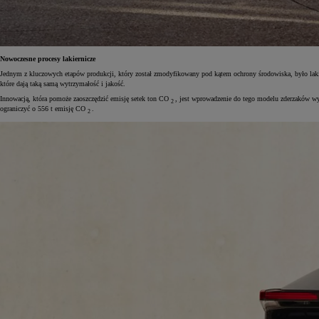
Nowoczesne procesy lakiernicze
Jednym z kluczowych etapów produkcji, który został zmodyfikowany pod kątem ochrony środowiska, było l
które dają taką samą wytrzymałość i jakość.
Innowacją, która pomoże zaoszczędzić emisję setek ton CO
, jest wprowadzenie do tego modelu zderzaków wy
2
ograniczyć o 556 t emisję CO
.
2