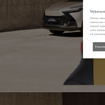
Wykorzystu
Chcemy ułatwi
umieszczane 
ulepszać funk
celów reklamo
ich ustawieni
Ustawie