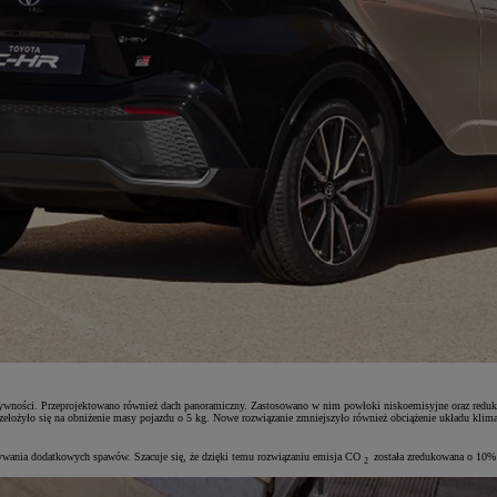
tywności. Przeprojektowano również dach panoramiczny. Zastosowano w nim powłoki niskoemisyjne oraz redukuj
przełożyło się na obniżenie masy pojazdu o 5 kg. Nowe rozwiązanie zmniejszyło również obciążenie układu kl
ywania dodatkowych spawów. Szacuje się, że dzięki temu rozwiązaniu emisja CO
została zredukowana o 10%
2