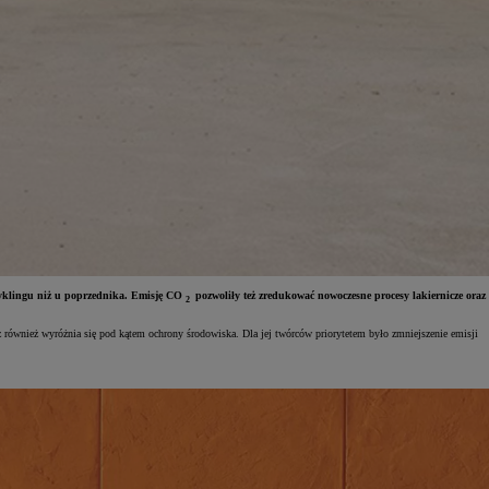
cyklingu niż u poprzednika. Emisję CO
pozwoliły też zredukować nowoczesne procesy lakiernicze oraz
2
 również wyróżnia się pod kątem ochrony środowiska. Dla jej twórców priorytetem było zmniejszenie emisji