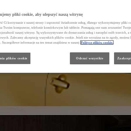
Dział Napraw Blacharsko - Lakierniczych
Zarząd
FLOTA/DOSTAWCZE
jemy pliki cookie, aby ulepszyć naszą witrynę
Galeria
ć Ci korzystanie z naszej strony i usprawnić świadczenie usług, dlatego wykorzystujemy pliki co
na Twoim komputerze, telefonie komórkowym lub tablecie. Pomagają one nam zrozumieć Twoje 
cjonalność naszej witryny. Są wykorzystywane do dostarczania usług i narzędzi osób trzecich, a 
wych. Zalecamy akceptację wszystkich plików cookie. Jeżeli nie wyrażasz na to zgody, możesz 
a. Szczegółowe informacje na ten temat znajdziesz w naszej
Polityce plików cookie.
nia plików cookie
Odrzuć wszystkie
Zaakcept