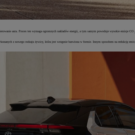
akierowanie auta. Proces ten wymaga ogromnych nakładów energii, a tym samym powoduje wysokie emisje CO
konanych z nowego rodzaju żywicy, która jest wstępnie barwiona w formie. Innym sposobem na redukcję emisy