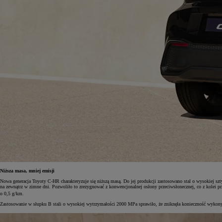
Niższa masa, mniej emisji
Nowa generacja Toyoty C-HR charakteryzuje się niższą masą. Do jej produkcji zastosowano stal o wysokiej sz
na zewnątrz w zimne dni. Pozwoliło to zrezygnować z konwencjonalnej osłony przeciwsłonecznej, co z kolei 
o 0,5 g/km.
Zastosowanie w słupku B stali o wysokiej wytrzymałości 2000 MPa sprawiło, że zniknęła konieczność wykon