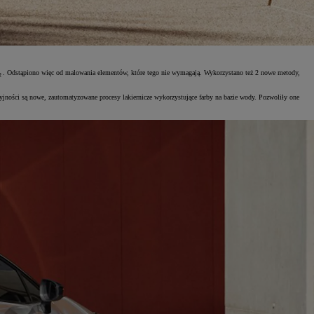
. Odstąpiono więc od malowania elementów, które tego nie wymagają. Wykorzystano też 2 nowe metody,
2
jności są nowe, zautomatyzowane procesy lakiernicze wykorzystujące farby na bazie wody. Pozwoliły one