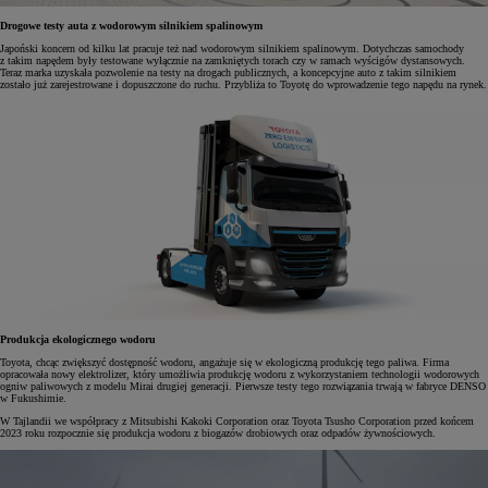
Drogowe testy auta z wodorowym silnikiem spalinowym
Japoński koncern od kilku lat pracuje też nad wodorowym silnikiem spalinowym. Dotychczas samochody
z takim napędem były testowane wyłącznie na zamkniętych torach czy w ramach wyścigów dystansowych.
Teraz marka uzyskała pozwolenie na testy na drogach publicznych, a koncepcyjne auto z takim silnikiem
zostało już zarejestrowane i dopuszczone do ruchu. Przybliża to Toyotę do wprowadzenie tego napędu na rynek.
Produkcja ekologicznego wodoru
Toyota, chcąc zwiększyć dostępność wodoru, angażuje się w ekologiczną produkcję tego paliwa. Firma
opracowała nowy elektrolizer, który umożliwia produkcję wodoru z wykorzystaniem technologii wodorowych
ogniw paliwowych z modelu Mirai drugiej generacji. Pierwsze testy tego rozwiązania trwają w fabryce DENSO
w Fukushimie.
W Tajlandii we współpracy z Mitsubishi Kakoki Corporation oraz Toyota Tsusho Corporation przed końcem
2023 roku rozpocznie się produkcja wodoru z biogazów drobiowych oraz odpadów żywnościowych.