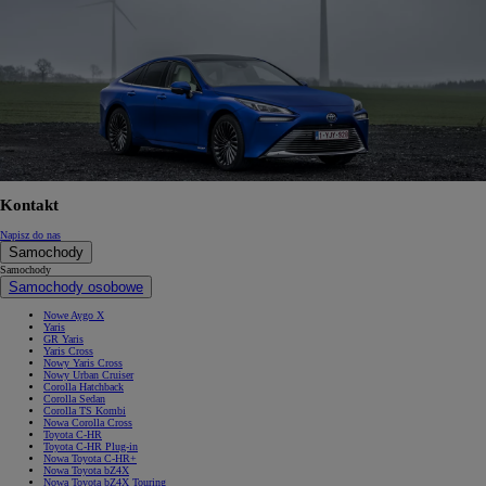
Kontakt
Napisz do nas
Samochody
Samochody
Samochody osobowe
Nowe Aygo X
Yaris
GR Yaris
Yaris Cross
Nowy Yaris Cross
Nowy Urban Cruiser
Corolla Hatchback
Corolla Sedan
Corolla TS Kombi
Nowa Corolla Cross
Toyota C-HR
Toyota C-HR Plug-in
Nowa Toyota C-HR+
Nowa Toyota bZ4X
Nowa Toyota bZ4X Touring