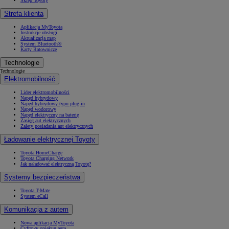
Sklep Toyoty
Strefa klienta
Aplikacja MyToyota
Instrukcje obsługi
Aktualizacja map
System Bluetooth®
Karty Ratownicze
Technologie
Technologie
Elektromobilność
Lider elektromobilności
Napęd hybrydowy
Napęd hybrydowy typu plug-in
Napęd wodorowy
Napęd elektryczny na baterię
Zasięg aut elektrycznych
Zalety posiadania aut elektrycznych
Ładowanie elektrycznej Toyoty
Toyota HomeCharge
Toyota Charging Network
Jak naładować elektryczną Toyotę?
Systemy bezpieczeństwa
Toyota T-Mate
System eCall
Komunikacja z autem
Nowa aplikacja MyToyota
Cyfrowy opiekun auta