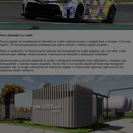
Nowe zbiorniki na wodór
Toyota planuje też ustandaryzować zbiorniki na wodór wykorzystywane w ciężarówkach w Europie, USA oraz
Japonii. To również przyspieszy produkcję oraz ułatwi montaż w różnych typach pojazdów.
Warto tu podkreślić, że Toyota pracuje zarówno nad zbiornikami na wodór sprężony, jak i na ciekły wodór.
Zastosowanie ciekłego wodoru pozwoli wykorzystywać zbiorniki o mniejszych rozmiarach.
Opracowywane są również zbiorniki na wodór o mniejszych rozmiarach, które będą łatwe w instalacji oraz
kompatybilne z wieloma typami pojazdów. Toyota chce w ten sposób umożliwić konwersję istniejących
pojazdów tak, by mogły wykorzystywać elektryczne napędy z wodorowymi ogniwami paliwowymi lub
spalinowe silniki wodorowe.