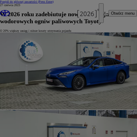
Przejdź do głównej zawartości
(Press Enter)
27 czerwca 2023
W 2026 roku zadebiutuje nowa generacja
Otwórz menu
wodorowych ogniw paliwowych Toyoty
O 20% większy zasięg i niższe koszty utrzymania pojazdu