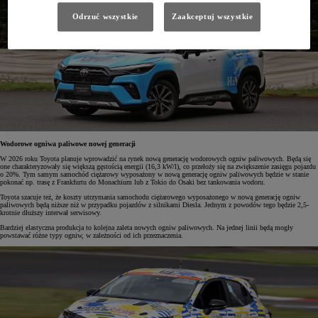
Odrzuć wszystkie
Zaakceptuj wszystkie
Wodorowe ogniwa paliwowe nowej generacji
W 2026 roku Toyota planuje wprowadzić na rynek nową generację wodorowych ogniw paliwowych. Będą się
one charakteryzowały się większą gęstością energii (16,3 kW/l), co przełoży się na zwiększenie zasięgu pojazdu
o 20%. Tym samym samochód ciężarowy wyposażony w nową generację ogniw paliwowych będzie w stanie
pokonać np. trasę z Frankfurtu do Monachium lub z Tokio do Osaki bez tankowania wodoru.
Toyota szacuje też, że koszty utrzymania samochodu ciężarowego wyposażonego w nową generację ogniw
paliwowych będą niższe niż w przypadku pojazdów z silnikami Diesla. Jednym z powodów tego będzie 2,5-
krotnie dłuższy interwał serwisowy.
Bardziej elastyczna produkcja to kolejna zaleta nowych ogniw paliwowych. Na jednej linii będą mogły
powstawać różne typy ogniw, w zależności od ich przeznaczenia.