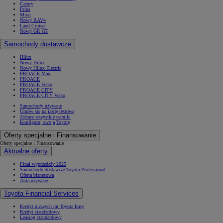
Camry
Prius
Mirai
Nowy RAV4
Land Cruiser
Nowy GR GT
Samochody dostawcze
Hilux
Nowy Hilux
Nowy Hilux Electric
PROACE Max
PROACE
PROACE Verso
PROACE CITY
PROACE CITY Verso
Samochody używane
Umów się na jazdę testową
Zobacz wszystkie cenniki
Konfiguruj swoją Toyotę
Oferty specjalne i Finansowanie
Oferty specjalne i Finansowanie
Aktualne oferty
Finał wyprzedaży 2025
Samochody dostawcze Toyota Professional
Oferta biznesowa
Auta używane
Toyota Financial Services
Kredyt niższych rat Toyota Easy
Kredyt standardowy
Leasing standardowy