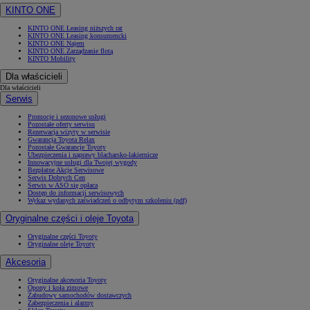
KINTO ONE
KINTO ONE Leasing niższych rat
KINTO ONE Leasing konsumencki
KINTO ONE Najem
KINTO ONE Zarządzanie flotą
KINTO Mobility
Dla właścicieli
Dla właścicieli
Serwis
Promocje i sezonowe usługi
Pozostałe oferty serwisu
Rezerwacja wizyty w serwisie
Gwarancja Toyota Relax
Pozostałe Gwarancje Toyoty
Ubezpieczenia i naprawy blacharsko-lakiernicze
Innowacyjne usługi dla Twojej wygody
Bezpłatne Akcje Serwisowe
Serwis Dobrych Cen
Serwis w ASO się opłaca
Dostęp do informacji serwisowych
Wykaz wydanych zaświadczeń o odbytym szkoleniu (pdf)
Oryginalne części i oleje Toyota
Oryginalne części Toyoty
Oryginalne oleje Toyoty
Akcesoria
Oryginalne akcesoria Toyoty
Opony i koła zimowe
Zabudowy samochodów dostawczych
Zabezpieczenia i alarmy