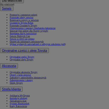
Dla właścicieli
Dla właścicieli
Serwis
Promocje i sezonowe usługi
Pozostałe oferty serwisu
Rezerwacja wizyty w serwisie
Gwarancja Toyota Relax
Pozostałe Gwarancje Toyoty
Ubezpieczenia i naprawy blacharsko-lakiernicze
Innowacyjne usługi dla Twojej wygody
Bezpłatne Akcje Serwisowe
Serwis Dobrych Cen
Serwis w ASO się opłaca
Dostęp do informacji serwisowych
Wykaz wydanych zaświadczeń o odbytym szkoleniu (pdf)
Oryginalne części i oleje Toyota
Oryginalne części Toyoty
Oryginalne oleje Toyoty
Akcesoria
Oryginalne akcesoria Toyoty
Opony i koła zimowe
Zabudowy samochodów dostawczych
Zabezpieczenia i alarmy
Sklep Toyoty
Strefa klienta
Aplikacja MyToyota
Instrukcje obsługi
Aktualizacja map
System Bluetooth®
Karty Ratownicze