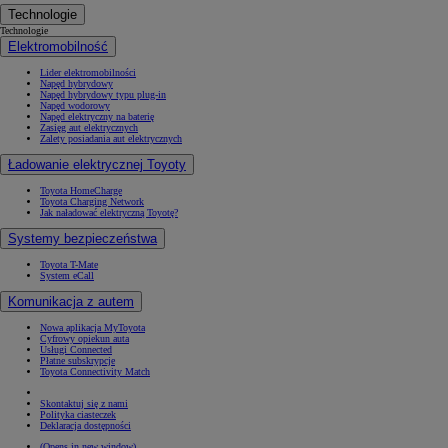
Technologie
Technologie
Elektromobilność
Lider elektromobilności
Napęd hybrydowy
Napęd hybrydowy typu plug-in
Napęd wodorowy
Napęd elektryczny na baterię
Zasięg aut elektrycznych
Zalety posiadania aut elektrycznych
Ładowanie elektrycznej Toyoty
Toyota HomeCharge
Toyota Charging Network
Jak naładować elektryczną Toyotę?
Systemy bezpieczeństwa
Toyota T-Mate
System eCall
Komunikacja z autem
Nowa aplikacja MyToyota
Cyfrowy opiekun auta
Usługi Connected
Płatne subskrypcje
Toyota Connectivity Match
Skontaktuj się z nami
Polityka ciasteczek
Deklaracja dostępności
(Opens in new window)