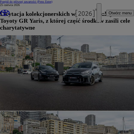
Przejdź do głównej zawartości
(Press Enter)
25 czerwca 2026
Licytacja kolekcjonerskich wersji specjalnych
Otwórz menu
Toyoty GR Yaris, z której część środków zasili cele
charytatywne