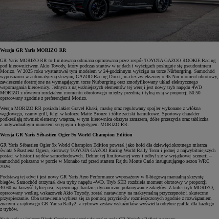
Wersja GR Yaris MORIZO RR
GR Yaris MORIZO RR to limitowana odmiana opracowana przez zespół TOYOTA GAZOO ROOKIE Racing
pod kierownictwem Akio Toyody, który podczas startów w rajdach i wyścigach posługuje się pseudonimem
Morizo. W 2025 roku wystartował tym modelem w 24-godzinnym wyścigu na torze Nürburgring. Samochód
wyposażono w automatyczną skrzynię GAZOO Racing Direct, ma też zwiększony o 45 Nm moment obrotowy,
zawieszenie dostrojone na wymagającym torze Nürburgring oraz zmodyfikowany układ elektrycznego
wspomagania kierownicy. Jednym z najważniejszych elementów tej wersji jest nowy tryb napędu 4WD
MORIZO z równym rozdziałem momentu obrotowego między przednią i tylną osią w proporcji 50:50
opracowany zgodnie z preferencjami Morizo.
Wersja MORIZO RR posiada lakier Gravel Khaki, maskę oraz regulowany spojler wykonane z włókna
węglowego, czarny grill, felgi w kolorze Matte Bronze i żółte zaciski hamulcowe. Sportowy charakter
podkreślają również elementy wnętrza, w tym kierownica obszyta zamszem, żółte przeszycia oraz tabliczka
z indywidualnym numerem seryjnym i logotypem MORIZO RR.
Wersja GR Yaris Sébastien Ogier 9x World Champion Edition
GR Yaris Sébastien Ogier 9x World Champion Edition powstał jako hołd dla dziewięciokrotnego mistrza
świata Sébastiena Ogiera, kierowcy TOYOTA GAZOO Racing World Rally Team i jednej z najwybitniejszych
postaci w historii rajdów samochodowych. Debiut tej limitowanej wersji odbył się w wyjątkowej scenerii –
samochód pokazano w porcie w Monako tuż przed startem Rajdu Monte Carlo inaugurującego sezon WRC
2026.
Podstawą tej edycji jest nowy GR Yaris Aero Performance wyposażony w 6-biegową manualną skrzynię
biegów. Samochód otrzymał dwa tryby napędu 4WD. Tryb SEB rozdziela moment obrotowy w proporcji
40:60 na korzyść tylnej osi, zapewniając bardziej dynamiczne pokonywanie zakrętów. Z kolei tryb MORIZO,
opracowany według wskazówek Akio Toyody, został nastawiony na maksymalną przyczepność i skuteczne
przyspieszanie. Oba ustawienia wybiera się za pomocą przycisków rozmieszczonych zgodnie z rozwiązaniem
znanym z rajdowego GR Yarisa Rally2, a cyfrowy zestaw wskaźników wyświetla odrębne grafiki dla każdego
z trybów.