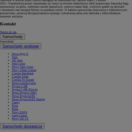
Nadwozie w kolorze Black Gravite nawiązuje do malowania GR Yarisów Rally1 z sezonu
2025. Charakterystycznymi elementami tej wersji są również trójkolorowy detal inspirowany francuską flagą
umieszczony na grillu, niebieskie zaciski hamulcowe, matowo-czarne felgi, winylowe grafiki na drzwiach
i błotnikach oraz autograf Morizo na przedniej szybie. W kabinie zastosowano kierownicę z trójkolorowymi
przeszyciami, pionową dźwignię hamulca ręcznego wykończoną skórą oraz tabliczkę z indywidualnym
numerem seryjnym.
Kontakt
Napisz do nas
Samochody
Samochody
Samochody osobowe
Nowe Aygo X
Yaris
GR Yaris
Yaris Cross
Nowy Yaris Cross
Nowy Urban Cruiser
Corolla Hatchback
Corolla Sedan
Corolla TS Kombi
Nowa Corolla Cross
Toyota C-HR
Toyota C-HR Plug-in
Nowa Toyota C-HR+
Nowa Toyota bZ4X
Nowa Toyota bZ4X Touring
Camry
Prius
Mirai
Nowy RAV4
Land Cruiser
Nowy GR GT
Samochody dostawcze