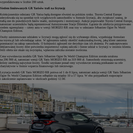
wyprodukowana w liczbie 200 sztuk.
Siedem limitowanych GR Yarisów trafi na licytację
Kolekcjonerskie odmiany GR Yarisa będą dostępne również na polskim rynku. Toyota Central Europe
zdecydowała się na sprzedaż tych wyjątkowych samochodów w formule licytacji, aby zwiększyć szansę, że
trafią one do prawdziwych fanów marki, motorsportu i motoryzacji. Aukcje poprowadzi Toyota Central Europe,
natomiast uczestników będą reprezentować Autoryzowane Stacje Dilerskie. Łącznie do zdobycia przygotowano
siedem egzemplarzy – cztery auta w wersji MORIZO RR oraz trzy w odmianie Sébastien Ogier 9x World
Champion Edition.
Osoby zainteresowane udziałem w licytacji mogą zgłosić się do wybranego dilera, wypełniając formularz
na toyota.pl lub odwiedzając salon. W zgłoszeniu należy określić maksymalną kwotę, jaką klient zamierza
przeznaczyć na zakup samochodu. O kolejności zgłoszeń nie decyduje czas ich złożenia. Po zaakceptowaniu
deklarowanej kwoty diler potwierdza importerowi wpłatę zaliczki i bierze udział w licytacji w imieniu klienta.
Jeśli oferta nie okaże się zwycięska, wpłacona zaliczka zostanie zwrócona.
Cena wywoławcza modelu GR Yaris Sébastien Ogier 9x World Champion Edition została ustalona
na 296 900 zł, natomiast wersji GR Yaris MORIZO RR na 319 900 zł. Samochody otrzymają uczestnicy,
którzy zaoferują najwyższe kwoty. Środki uzyskane ponad ceny wywoławcze zostaną przekazane na cele
charytatywne w formie wsparcia finansowego lub rzeczowego.
Licytacja modeli GR Yaris MORIZO RR potrwa od 1 do 8 lipca, natomiast aukcja wersji GR Yaris Sébastien
Ogier 9x World Champion Edition odbędzie się między 10 a 17 lipca. W obu przypadkach rozpoczęcie
i zakończenie zaplanowano w okolicach godziny 12.00.