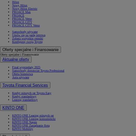
Hilux
Nowy Hilux
Nowy Hilux Electric
PROACE Max
PROACE
PROACE Verso
PROACE CITY
PROACE CITY Verso
Samochody używane
Umów się na jazdę testową
Zobacz wszystkie cenniki
Konfiguruj swoją Toyotę
Oferty specjalne i Finansowanie
Oferty specjalne i Finansowanie
Aktualne oferty
Finał wyprzedaży 2025
Samochody dostawcze Toyota Professional
Oferta biznesowa
Auta używane
Toyota Financial Services
Kredyt niższych rat Toyota Easy
Kredyt standardowy
Leasing standardowy
KINTO ONE
KINTO ONE Leasing niższych rat
KINTO ONE Leasing konsumencki
KINTO ONE Najem
KINTO ONE Zarządzanie flotą
KINTO Mobility