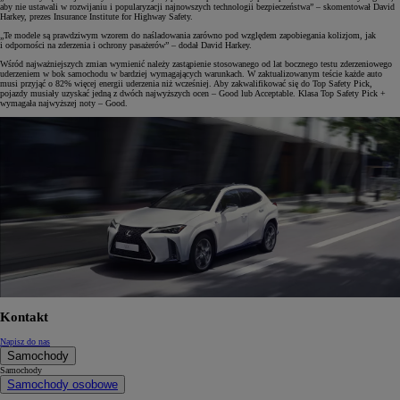
aby nie ustawali w rozwijaniu i popularyzacji najnowszych technologii bezpieczeństwa” – skomentował David
Harkey, prezes Insurance Institute for Highway Safety.
„Te modele są prawdziwym wzorem do naśladowania zarówno pod względem zapobiegania kolizjom, jak
i odporności na zderzenia i ochrony pasażerów” – dodał David Harkey.
Wśród najważniejszych zmian wymienić należy zastąpienie stosowanego od lat bocznego testu zderzeniowego
uderzeniem w bok samochodu w bardziej wymagających warunkach. W zaktualizowanym teście każde auto
musi przyjąć o 82% więcej energii uderzenia niż wcześniej. Aby zakwalifikować się do Top Safety Pick,
pojazdy musiały uzyskać jedną z dwóch najwyższych ocen – Good lub Acceptable. Klasa Top Safety Pick +
wymagała najwyższej noty – Good.
Kontakt
Napisz do nas
Samochody
Samochody
Samochody osobowe