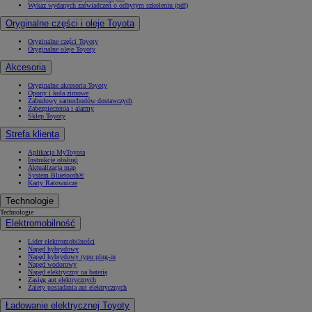
Wykaz wydanych zaświadczeń o odbytym szkoleniu (pdf)
Oryginalne części i oleje Toyota
Oryginalne części Toyoty
Oryginalne oleje Toyoty
Akcesoria
Oryginalne akcesoria Toyoty
Opony i koła zimowe
Zabudowy samochodów dostawczych
Zabezpieczenia i alarmy
Sklep Toyoty
Strefa klienta
Aplikacja MyToyota
Instrukcje obsługi
Aktualizacja map
System Bluetooth®
Karty Ratownicze
Technologie
Technologie
Elektromobilność
Lider elektromobilności
Napęd hybrydowy
Napęd hybrydowy typu plug-in
Napęd wodorowy
Napęd elektryczny na baterię
Zasięg aut elektrycznych
Zalety posiadania aut elektrycznych
Ładowanie elektrycznej Toyoty