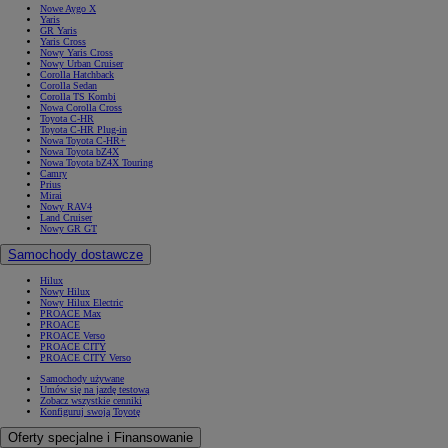
Nowe Aygo X
Yaris
GR Yaris
Yaris Cross
Nowy Yaris Cross
Nowy Urban Cruiser
Corolla Hatchback
Corolla Sedan
Corolla TS Kombi
Nowa Corolla Cross
Toyota C-HR
Toyota C-HR Plug-in
Nowa Toyota C-HR+
Nowa Toyota bZ4X
Nowa Toyota bZ4X Touring
Camry
Prius
Mirai
Nowy RAV4
Land Cruiser
Nowy GR GT
Samochody dostawcze
Hilux
Nowy Hilux
Nowy Hilux Electric
PROACE Max
PROACE
PROACE Verso
PROACE CITY
PROACE CITY Verso
Samochody używane
Umów się na jazdę testową
Zobacz wszystkie cenniki
Konfiguruj swoją Toyotę
Oferty specjalne i Finansowanie