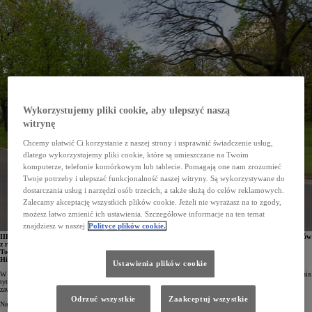
Wykorzystujemy pliki cookie, aby ulepszyć naszą
witrynę
Chcemy ułatwić Ci korzystanie z naszej strony i usprawnić świadczenie usług,
dlatego wykorzystujemy pliki cookie, które są umieszczane na Twoim
komputerze, telefonie komórkowym lub tablecie. Pomagają one nam zrozumieć
Twoje potrzeby i ulepszać funkcjonalność naszej witryny. Są wykorzystywane do
dostarczania usług i narzędzi osób trzecich, a także służą do celów reklamowych.
Zalecamy akceptację wszystkich plików cookie. Jeżeli nie wyrażasz na to zgody,
możesz łatwo zmienić ich ustawienia. Szczegółowe informacje na ten temat
znajdziesz w naszej
Polityce plików cookie.
IIHS, czyli Insurance Institute for Highway Safety, opublikował listę najbezpieczniejszych samochodów
z rocznika 2023 na amerykańskim rynku. Najwięcej wyróżnień ze wszystkich producentów zdobyła
Toyota Motor Corporation – 15. Nagrodzono m.in. takie modele, jak Corolla, RAV4, Camry,
Highlander, Lexus UX, NX, RX i ES 350.
Ustawienia plików cookie
W 2023 roku amerykański instytut IIHS, będący odpowiednikiem Euro NCAP, zaostrzył kryteria przyznawania
tytułów Top Safety Pick + oraz Top Safety Pick. Stąd też tegoroczna lista najbezpieczniejszych samochodów
zawiera o połowę mniej samochodów niż miało to miejsce w roku 2022.
Odrzuć wszystkie
Zaakceptuj wszystkie
Najwyższe wyróżnienie – Top Safety Pick + – otrzymało 5 modeli Toyoty oraz wszystkie SUV-y Lexusa.