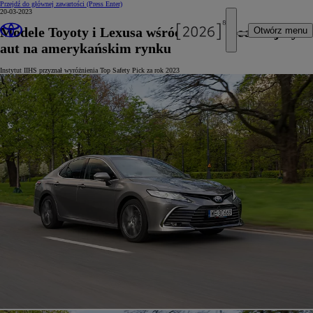
Przejdź do głównej zawartości
(Press Enter)
20-03-2023
Modele Toyoty i Lexusa wśród najbezpieczniejszych
Otwórz menu
aut na amerykańskim rynku
Instytut IIHS przyznał wyróżnienia Top Safety Pick za rok 2023