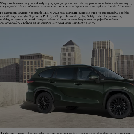
Wszystkie te samochody te wykazały się najwyższym poziomem ochrony pasażerów w testach zderzeniowych,
mają wysokiej jakości reflektory oraz skuteczne systemy zapobiegania kolizjom z pieszymi w dzień i w nocy.
Po zaostrzeniu kryteriów do nagród IIHS w 2023 roku zakwalifikowało się tylko 48 samochodów. Spośród
nich 28 otrzymało tytuł Top Safety Pick +, a 20 spełniło standardy Top Safety Pick. Dla porównania,
w ubiegłym roku amerykański instytut odpowiedzialny za ocenę bezpieczeństwa pojazdów wskazał
101 zwycięzców, z których 65 aut zdobyło najwyższą ocenę Top Safety Pick +.
„Liczba zwycięzców jest w tym roku mniejsza, ponieważ postawiliśmy przed producentami nowe wymagania,