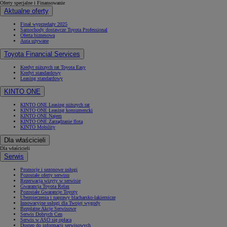
Oferty specjalne i Finansowanie
Aktualne oferty
Finał wyprzedaży 2025
Samochody dostawcze Toyota Professional
Oferta biznesowa
Auta używane
Toyota Financial Services
Kredyt niższych rat Toyota Easy
Kredyt standardowy
Leasing standardowy
KINTO ONE
KINTO ONE Leasing niższych rat
KINTO ONE Leasing konsumencki
KINTO ONE Najem
KINTO ONE Zarządzanie flotą
KINTO Mobility
Dla właścicieli
Dla właścicieli
Serwis
Promocje i sezonowe usługi
Pozostałe oferty serwisu
Rezerwacja wizyty w serwisie
Gwarancja Toyota Relax
Pozostałe Gwarancje Toyoty
Ubezpieczenia i naprawy blacharsko-lakiernicze
Innowacyjne usługi dla Twojej wygody
Bezpłatne Akcje Serwisowe
Serwis Dobrych Cen
Serwis w ASO się opłaca
Dostęp do informacji serwisowych