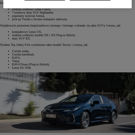
Do najbezpieczniejszych samochodów, jakie można kupić w amerykańskich salonach Toyoty, należą:
średniej wielkości sedan Camry,
7-osobowy duży SUV Highlander,
popularny minivan Sienna,
pick-up Tundra z dwoma rodzajami nadwozia.
Wyjątkowym poziomem bezpieczeństwa czynnego i biernego wykazały się takie SUV-y Lexusa, jak:
kompaktowy Lexus UX,
średniej wielkości modele NX i NX Plug-in Hybrid,
duży SUV RX.
Tytułem Top Safety Pick wyróżniono takie modele Toyoty i Lexusa, jak:
Corolla sedan,
Corolla hatchback,
RAV4,
Venza,
RAV4 Prime (Plug-in Hybrid),
Lexus ES 350h.