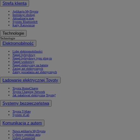
Strefa klienta
Aplikacja MyToyota
Instrukcje obsługi
Aktualizacja map
System Bluetooth®
Karty Ratownicze
Technologie
Technologie
Elektromobilność
Lider elektromobilności
Napęd hybrydowy
Napęd hybrydowy typu plug-in
Napęd wodorowy
Napęd elektryczny na baterię
Zasięg aut elektrycznych
Zalety posiadania aut elektrycznych
Ładowanie elektrycznej Toyoty
Toyota HomeCharge
Toyota Charging Network
Jak naładować elektryczną Toyotę?
Systemy bezpieczeństwa
Toyota T-Mate
System eCall
Komunikacja z autem
Nowa aplikacja MyToyota
Cyfrowy opiekun auta
Usługi Connected