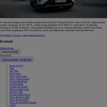
W salonach dostępna jest również specjalna oferta dla RAV4 Plug-in Hybrid o mocy 306 KM. Najmocniejszy
wariant wyceniono od 215 200 zł, a rabaty mogą dochodzić do 32 000 zł w wersji Style. Ta odmiana
kosztująca 244 900 zł oferuje w wyposażeniu standardowym m.in. skórzaną tapicerkę, wentylowane fotele,
wyświetlacz projekcyjny HUD na przedniej szybie oraz elektrycznie sterowany dach panoramiczny.
Wyprzedaż w Toyocie – pełna oferta modelowa
Kontakt
Napisz do nas
Samochody
Samochody
Samochody osobowe
Nowe Aygo X
Yaris
GR Yaris
Yaris Cross
Nowy Yaris Cross
Nowy Urban Cruiser
Corolla Hatchback
Corolla Sedan
Corolla TS Kombi
Nowa Corolla Cross
Toyota C-HR
Toyota C-HR Plug-in
Nowa Toyota C-HR+
Nowa Toyota bZ4X
Nowa Toyota bZ4X Touring
Camry