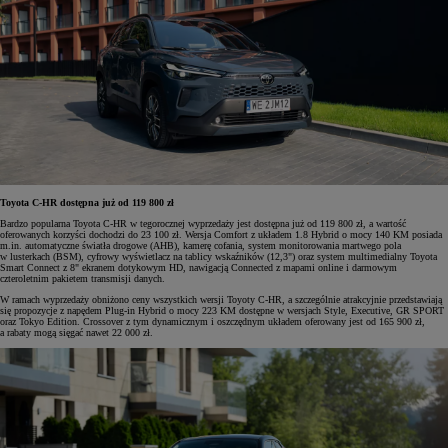
Toyota C-HR dostępna już od 119 800 zł
Bardzo popularna Toyota C-HR w tegorocznej wyprzedaży jest dostępna już od 119 800 zł, a wartość
oferowanych korzyści dochodzi do 23 100 zł. Wersja Comfort z układem 1.8 Hybrid o mocy 140 KM posiada
m.in. automatyczne światła drogowe (AHB), kamerę cofania, system monitorowania martwego pola
w lusterkach (BSM), cyfrowy wyświetlacz na tablicy wskaźników (12,3") oraz system multimedialny Toyota
Smart Connect z 8" ekranem dotykowym HD, nawigacją Connected z mapami online i darmowym
czteroletnim pakietem transmisji danych.
W ramach wyprzedaży obniżono ceny wszystkich wersji Toyoty C-HR, a szczególnie atrakcyjnie przedstawiają
się propozycje z napędem Plug-in Hybrid o mocy 223 KM dostępne w wersjach Style, Executive, GR SPORT
oraz Tokyo Edition. Crossover z tym dynamicznym i oszczędnym układem oferowany jest od 165 900 zł,
a rabaty mogą sięgać nawet 22 000 zł.