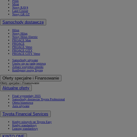
Prius
Mirai
Nowy RAV4
Land Cruiser
Nowy GR GT
Samochody dostawcze
Hilux
Nowy Hilux
Nowy Hilux Electric
PROACE Max
PROACE
PROACE Verso
PROACE CITY
PROACE CITY Verso
Samochody używane
Umów się na jazdę testową
Zobacz wszystkie cenniki
Konfiguruj swoją Toyotę
Oferty specjalne i Finansowanie
Oferty specjalne i Finansowanie
Aktualne oferty
Finał wyprzedaży 2025
Samochody dostawcze Toyota Professional
Oferta biznesowa
Auta używane
Toyota Financial Services
Kredyt niższych rat Toyota Easy
Kredyt standardowy
Leasing standardowy
KINTO ONE