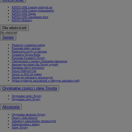
KINTO ONE Leasing niższych rat
KINTO ONE Leasing konsumencki
KINTO ONE Najem
KINTO ONE Zarządzanie flotą
KINTO Mobility
Dla właścicieli
Dla właścicieli
Serwis
Promocje i sezonowe usługi
Pozostałe oferty serwisu
Rezerwacja wizyty w serwisie
Gwarancja Toyota Relax
Pozostałe Gwarancje Toyoty
Ubezpieczenia i naprawy blacharsko-lakiernicze
Innowacyjne usługi dla Twojej wygody
Bezpłatne Akcje Serwisowe
Serwis Dobrych Cen
Serwis w ASO się opłaca
Dostęp do informacji serwisowych
Wykaz wydanych zaświadczeń o odbytym szkoleniu (pdf)
Oryginalne części i oleje Toyota
Oryginalne części Toyoty
Oryginalne oleje Toyoty
Akcesoria
Oryginalne akcesoria Toyoty
Opony i koła zimowe
Zabudowy samochodów dostawczych
Zabezpieczenia i alarmy
Sklep Toyoty