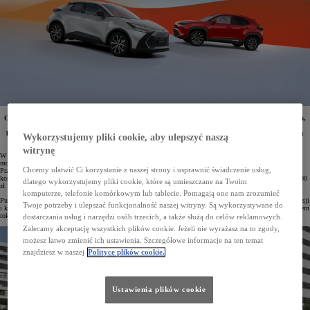
Od 17 do 22 listopada w salonach Toyoty odbywają się Dni Otwarte Wyprzedaży. To idealna okazja,
by wybrać nowe auto – na starcie wyprzedaży dostępność poszczególnych modeli i konfiguracji jest
bowiem największa. Przygotowano korzyści sięgające nawet 32 000 zł, atrakcyjne warunki Leasingu
Wykorzystujemy pliki cookie, aby ulepszyć naszą
KINTO One z niską miesięczną opłatą oraz bony na zakup akcesoriów.
witrynę
W Toyocie rozpoczęła się już wyprzedaż samochodów z rocznika 2025. Podczas Dni Otwartych w salonach
można poznać całą ofertę specjalną i skorzystać z atrakcyjnych zniżek na najbardziej popularne modele.
Chcemy ułatwić Ci korzystanie z naszej strony i usprawnić świadczenie usług,
Przygotowano wygodne formy finansowania, w tym Leasing KINTO One z niskimi ratami miesięcznymi,
korzystne pakiety ubezpieczeń oraz bony na oryginalne akcesoria. Łączne korzyści mogą wynieść nawet 32 000
dlatego wykorzystujemy pliki cookie, które są umieszczane na Twoim
zł.
komputerze, telefonie komórkowym lub tablecie. Pomagają one nam zrozumieć
Pula aut objętych promocją jest ograniczona, jednak to początek wyprzedaży zapewnia największy wybór wersji
Twoje potrzeby i ulepszać funkcjonalność naszej witryny. Są wykorzystywane do
i konfiguracji. Czas oczekiwania na dostępne samochody jest bardzo krótki, dzięki czemu jeszcze przed końcem
roku można odebrać z salonu zupełnie nowy pojazd.
dostarczania usług i narzędzi osób trzecich, a także służą do celów reklamowych.
Zalecamy akceptację wszystkich plików cookie. Jeżeli nie wyrażasz na to zgody,
możesz łatwo zmienić ich ustawienia. Szczegółowe informacje na ten temat
znajdziesz w naszej
Polityce plików cookie.
Ustawienia plików cookie