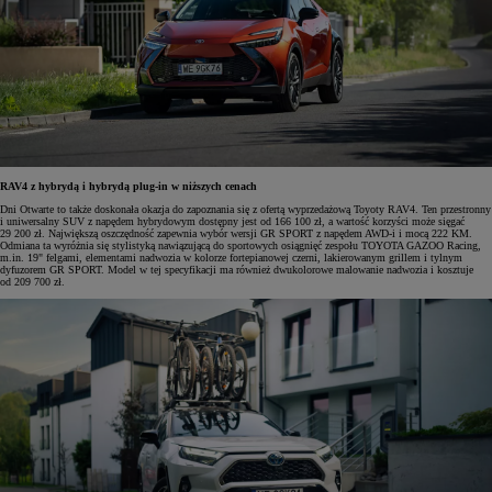
RAV4 z hybrydą i hybrydą plug-in w niższych cenach
Dni Otwarte to także doskonała okazja do zapoznania się z ofertą wyprzedażową Toyoty RAV4. Ten przestronny
i uniwersalny SUV z napędem hybrydowym dostępny jest od 166 100 zł, a wartość korzyści może sięgać
29 200 zł. Największą oszczędność zapewnia wybór wersji GR SPORT z napędem AWD-i i mocą 222 KM.
Odmiana ta wyróżnia się stylistyką nawiązującą do sportowych osiągnięć zespołu TOYOTA GAZOO Racing,
m.in. 19" felgami, elementami nadwozia w kolorze fortepianowej czerni, lakierowanym grillem i tylnym
dyfuzorem GR SPORT. Model w tej specyfikacji ma również dwukolorowe malowanie nadwozia i kosztuje
od 209 700 zł.