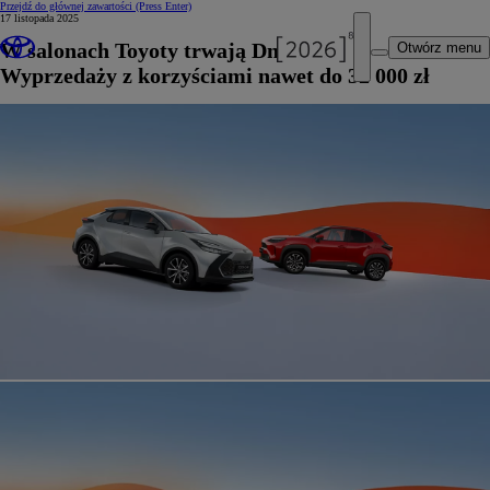
Przejdź do głównej zawartości
(Press Enter)
17 listopada 2025
W salonach Toyoty trwają Dni Otwarte
Otwórz menu
Wyprzedaży z korzyściami nawet do 32 000 zł