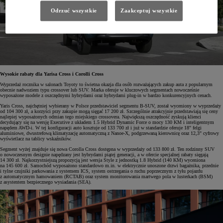
Odrzuć wszystkie
Zaakceptuj wszystkie
Wysokie rabaty dla Yarisa Cross i Corolli Cross
Wyprzedaż rocznika w salonach Toyoty to świetna okazja dla osób rozważających zakup auta z popularnym
obecnie nadwoziem typu crossover lub SUV. Marka oferuje w kluczowych segmentach nowocześnie
wyposażone modele z oszczędnymi hybrydami oraz hybrydami plug-in w bardzo konkurencyjnych cenach.
Yaris Cross, najchętniej wybierany w Polsce przedstawiciel segmentu B-SUV, został wyceniony w wyprzedaży
od 104 300 zł, a korzyści przy zakupie mogą sięgać 17 200 zł. Szczególnie atrakcyjnie przedstawiają się ceny
najlepiej wyposażonych odmian tego miejskiego crossovera. Największą oszczędność zyskują klienci
decydujący się na wersję Executive z układem 1.5 Hybrid Dynamic Force o mocy 130 KM i inteligentnym
napędem AWD-i. W tej konfiguracji auto kosztuje od 133 700 zł i już w standardzie oferuje 18" felgi
aluminiowe, dwustrefową klimatyzację automatyczną z Nanoe-X, podgrzewaną kierownicę oraz 12,3" cyfrowy
wyświetlacz na tablicy wskaźników.
Segment wyżej znajduje się nowa Corolla Cross dostępna w wyprzedaży od 133 800 zł. Ten rodzinny SUV
o nowoczesnym designie napędzany jest hybrydami piątej generacji, a w ofercie specjalnej rabaty sięgają
14 300 zł. Najkorzystniejszą propozycją jest wersja Style z jednostką 1.8 Hybrid (140 KM) wyceniona
na 145 600 zł. Samochód wyposażono standardowo m.in. w elektrycznie unoszone drzwi bagażnika, przednie
i tylne czujniki parkowania z systemem ICS, system ostrzegania o ruchu poprzecznym z tyłu pojazdu
z automatycznym hamowaniem (RCTAB) oraz system monitorowania martwego pola w lusterkach (BSM)
z asystentem bezpiecznego wysiadania (SEA).