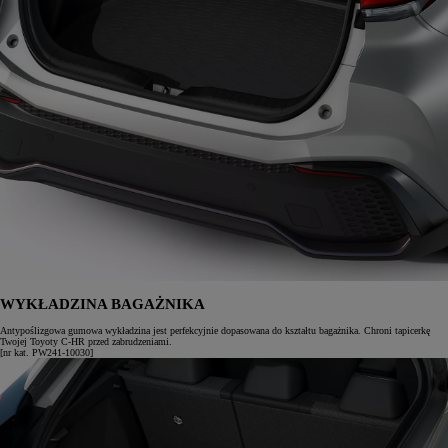
WYKŁADZINA BAGAŻNIKA
Antypoślizgowa gumowa wykładzina jest perfekcyjnie dopasowana do kształtu bagażnika. Chroni tapicerkę
Twojej Toyoty C-HR przed zabrudzeniami.
[nr kat. PW241-10030]