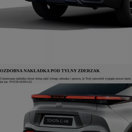
OZDOBNA NAKŁADKA POD TYLNY ZDERZAK
Ciemnoszara nakładka chroni dolną część tylnego zderzaka i sprawia, że Twój samochód wygląda jeszcze lepiej.
[nr kat. PW158-10200-L6]