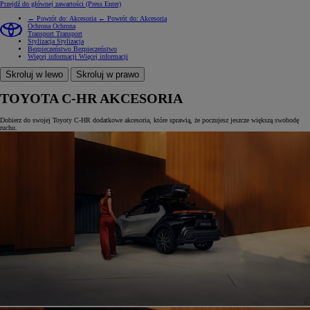
Przejdź do głównej zawartości
(Press Enter)
← Powrót do: Akcesoria
← Powrót do: Akcesoria
Ochrona
Ochrona
Transport
Transport
Stylizacja
Stylizacja
Bezpieczeństwo
Bezpieczeństwo
Więcej informacji
Więcej informacji
Skroluj w lewo
Skroluj w prawo
TOYOTA C-HR AKCESORIA
Dobierz do swojej Toyoty C-HR dodatkowe akcesoria, które sprawią, że poczujesz jeszcze większą swobodę
ruchu.