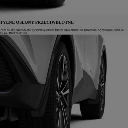
TYLNE OSŁONY PRZECIWBŁOTNE
Tylne osłony przeciwbłotne gwarantują ochronę lakieru przed błotem lub kamieniami wyrzucanymi spod kół.
[nr kat. PW389-10106]