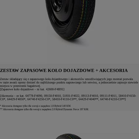
ZESTAW ZAPASOWE KOŁO DOJAZDOWE + AKCESORIA
Zestaw składający się z zapasowego koła dojazdowego i akcesoriów umożliwiających jego montaż pozwala
w razie awarii opony dotrzeć do najbliższego punktu naprawczego lub serwisu, a jednocześnie zajmuje niewiele
miejsca w przestrzeni bagażowej.
[Zapasowe koło dojazdowe – nr kat. 42600-F4B91]
[Akcesoria – nr kat. 64778-F4090, 09150-F4010, 51931-F4022, 09113-F4010, 09111-F4011, 58410-F4150-
C0*, 64429-F4050*, 64740-F4250-C0*, 58410-F4110-C0**, 64429-F4040**, 64740-F4210-C0**]
* Akcesoria dostępne tylko dla wersji z napędem 1.8 Hybrid 140 KM.
** Akcesoria dostępne tylko dla wersji z napędem 2.0 Hybrid Dynamic Force 197 KM.