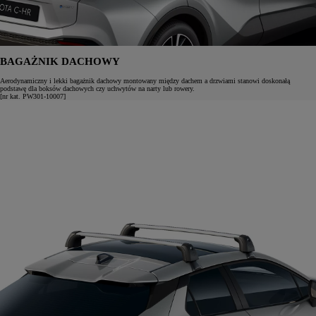
BAGAŻNIK DACHOWY
Aerodynamiczny i lekki bagażnik dachowy montowany między dachem a drzwiami stanowi doskonałą
podstawę dla boksów dachowych czy uchwytów na narty lub rowery.
[nr kat. PW301-10007]