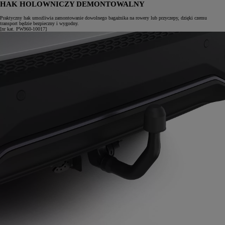
HAK HOLOWNICZY DEMONTOWALNY
Praktyczny hak umożliwia zamontowanie dowolnego bagażnika na rowery lub przyczepy, dzięki czemu
transport będzie bezpieczny i wygodny.
[nr kat. PW960-10017]