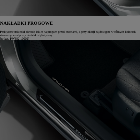
NAKŁADKI PROGOWE
Praktyczne nakładki chronią lakier na progach przed otarciami, a przy okazji są dostępne w różnych kolorach,
stanowiąc estetyczny dodatek stylistyczny.
[nr kat. PW382-10002]