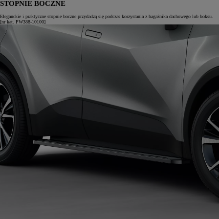
STOPNIE BOCZNE
Eleganckie i praktyczne stopnie boczne przydadzą się podczas korzystania z bagażnika dachowego lub boksu.
[nr kat. PW388-10100]