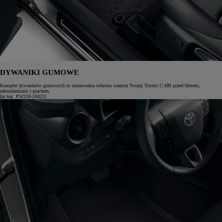
DYWANIKI GUMOWE
Komplet dywaników gumowych to niezawodna ochrona wnętrza Twojej Toyoty C-HR przed błotem,
zabrudzeniami i piachem.
[nr kat. PW210-10023]