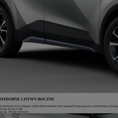
OZDOBNE LISTWY BOCZNE
Ciemnoszare listwy biegnące wzdłuż dolnej krawędzi drzwi wspaniale komponują się ze zdecydowaną sylwetką
Twojej Toyoty C-HR.
[nr kat. PW150-10200-L6]