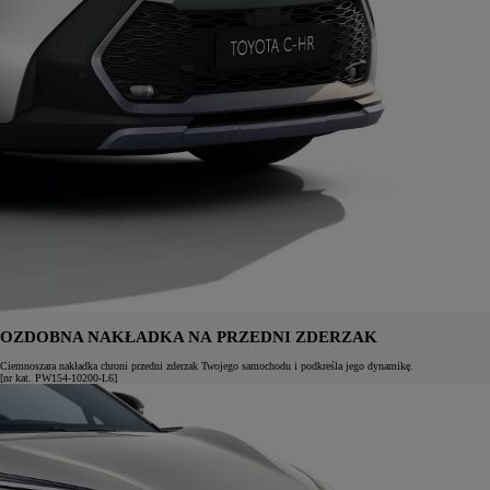
OZDOBNA NAKŁADKA NA PRZEDNI ZDERZAK
Ciemnoszara nakładka chroni przedni zderzak Twojego samochodu i podkreśla jego dynamikę.
[nr kat. PW154-10200-L6]