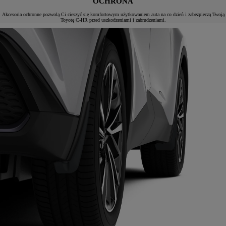
OCHRONA
Akcesoria ochronne pozwolą Ci cieszyć się komfortowym użytkowaniem auta na co dzień i zabezpieczą Twoją
Toyotę C-HR przed uszkodzeniami i zabrudzeniami.