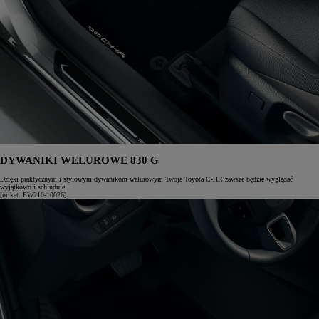
DYWANIKI WELUROWE 830 G
Dzięki praktycznym i stylowym dywanikom welurowym Twoja Toyota C-HR zawsze będzie wyglądać
wyjątkowo i schludnie.
[nr kat. PW210-10026]