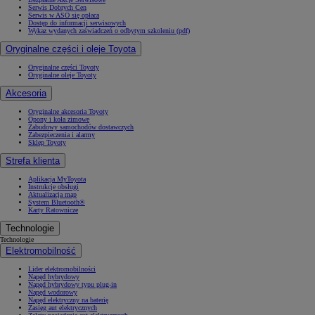
Serwis Dobrych Cen
Serwis w ASO się opłaca
Dostęp do informacji serwisowych
Wykaz wydanych zaświadczeń o odbytym szkoleniu (pdf)
Oryginalne części i oleje Toyota
Oryginalne części Toyoty
Oryginalne oleje Toyoty
Akcesoria
Oryginalne akcesoria Toyoty
Opony i koła zimowe
Zabudowy samochodów dostawczych
Zabezpieczenia i alarmy
Sklep Toyoty
Strefa klienta
Aplikacja MyToyota
Instrukcje obsługi
Aktualizacja map
System Bluetooth®
Karty Ratownicze
Technologie
Technologie
Elektromobilność
Lider elektromobilności
Napęd hybrydowy
Napęd hybrydowy typu plug-in
Napęd wodorowy
Napęd elektryczny na baterię
Zasięg aut elektrycznych