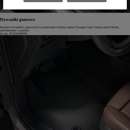
Dywaniki gumowe
Komplet dywaników gumowych to niezawodna ochrona wnętrza Twojego Land Cruisera przed błotem,
zabrudzeniami i piachem.
[nr kat. PW210-60038]