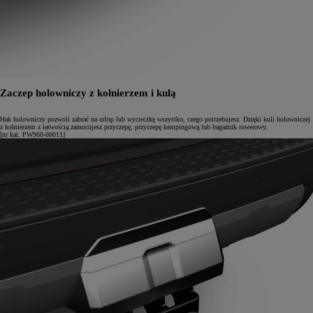
Zaczep holowniczy z kołnierzem i kulą
Hak holowniczy pozwoli zabrać na urlop lub wycieczkę wszystko, czego potrzebujesz. Dzięki kuli holowniczej
z kołnierzem z łatwością zamocujesz przyczepę, przyczepę kempingową lub bagażnik rowerowy.
[nr kat. PW960-60011]