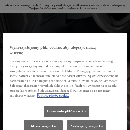
Akcesoria ochronne pozwolą Ci cieszyć się komfortowym użytkowaniem auta na co dzień i zabezpieczą
Twojego Land Cruisera przed uszkodzeniami i zabrudzeniami.
Wykorzystujemy pliki cookie, aby ulepszyć naszą
witrynę
Chcemy ułatwić Ci korzystanie z naszej strony i usprawnić świadczenie usług,
dlatego wykorzystujemy pliki cookie, które są umieszczane na Twoim
komputerze, telefonie komórkowym lub tablecie. Pomagają one nam zrozumieć
Twoje potrzeby i ulepszać funkcjonalność naszej witryny. Są wykorzystywane do
dostarczania usług i narzędzi osób trzecich, a także służą do celów reklamowych.
Zalecamy akceptację wszystkich plików cookie. Jeżeli nie wyrażasz na to zgody,
możesz łatwo zmienić ich ustawienia. Szczegółowe informacje na ten temat
znajdziesz w naszej
Polityce plików cookie.
Ustawienia plików cookie
Odrzuć wszystkie
Zaakceptuj wszystkie