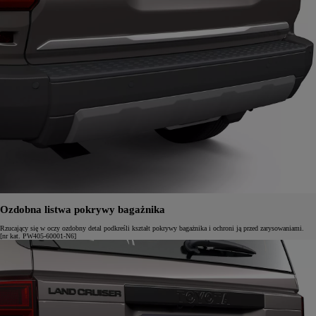
Ozdobna listwa pokrywy bagażnika
Rzucający się w oczy ozdobny detal podkreśli kształt pokrywy bagażnika i ochroni ją przed zarysowaniami.
[nr kat. PW405-60001-N6]