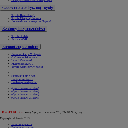
Zalety posiadania aut elektrycznych
Ładowanie elektrycznej Toyoty
Toyota HomeCharge
Toyota Charging Network
Jak naładować elektryczną Toyotę?
Systemy bezpieczeństwa
Toyota T-Mate
System eCall
Komunikacja z autem
Nowa aplikacja MyToyota
Cyfrowy opiekun auta
Usługi Connected
Płatne subskrypcje
Toyota Connectivity Match
Skontaktuj się z nami
Polityka ciasteczek
Deklaracja dostępności
(Opens in new window)
(Opens in new window)
(Opens in new window)
(Opens in new window)
TOYOTA KOBOS
Nowy Sącz
, ul. Tarnowska 175, 33-300 Nowy Sącz
Copyright © Toyota 2026
Informacje prawne
Polityka prywatności