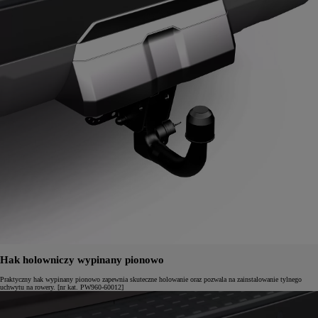
Hak holowniczy wypinany pionowo
Praktyczny hak wypinany pionowo zapewnia skuteczne holowanie oraz pozwala na zainstalowanie tylnego
uchwytu na rowery. [nr kat. PW960-60012]