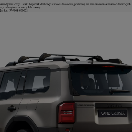
Aerodynamiczny i lekki bagażnik dachowy stanowi doskonałą podstawę do zamontowania boksów dachowych
czy uchwytów na narty lub rowery.
[nr kat. PW301-60002]