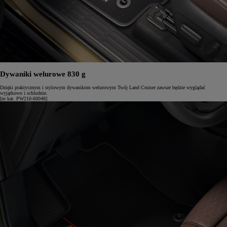
Dywaniki welurowe 830 g
Dzięki praktycznym i stylowym dywanikom welurowym Twój Land Cruiser zawsze będzie wyglądać
wyjątkowo i schludnie.
[nr kat. PW210-60048]