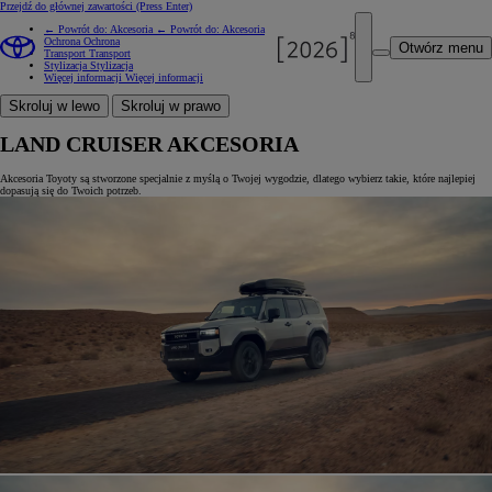
Przejdź do głównej zawartości
(Press Enter)
← Powrót do: Akcesoria
← Powrót do: Akcesoria
Ochrona
Ochrona
Otwórz menu
Transport
Transport
Stylizacja
Stylizacja
Więcej informacji
Więcej informacji
Skroluj w lewo
Skroluj w prawo
LAND CRUISER AKCESORIA
Akcesoria Toyoty są stworzone specjalnie z myślą o Twojej wygodzie, dlatego wybierz takie, które najlepiej
dopasują się do Twoich potrzeb.