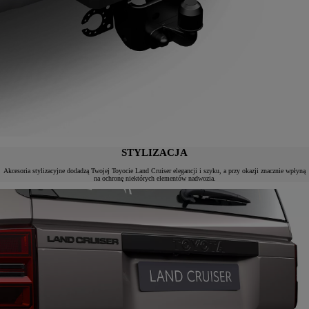
STYLIZACJA
Akcesoria stylizacyjne dodadzą Twojej Toyocie Land Cruiser elegancji i szyku, a przy okazji znacznie wpłyną
na ochronę niektórych elementów nadwozia.