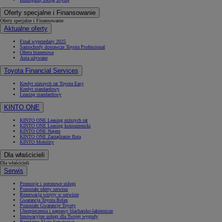
Oferty specjalne i Finansowanie
Oferty specjalne i Finansowanie
Aktualne oferty
Finał wyprzedaży 2025
Samochody dostawcze Toyota Professional
Oferta biznesowa
Auta używane
Toyota Financial Services
Kredyt niższych rat Toyota Easy
Kredyt standardowy
Leasing standardowy
KINTO ONE
KINTO ONE Leasing niższych rat
KINTO ONE Leasing konsumencki
KINTO ONE Najem
KINTO ONE Zarządzanie flotą
KINTO Mobility
Dla właścicieli
Dla właścicieli
Serwis
Promocje i sezonowe usługi
Pozostałe oferty serwisu
Rezerwacja wizyty w serwisie
Gwarancja Toyota Relax
Pozostałe Gwarancje Toyoty
Ubezpieczenia i naprawy blacharsko-lakiernicze
Innowacyjne usługi dla Twojej wygody
Bezpłatne Akcje Serwisowe