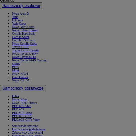
Samochody
Samochody osobowe
Nowe Aygo X
Yaris
GR Yaris
Yaris Cross
Nowy Yaris Cross
Nowy Urban Cruiser
Corolla Hatchback
Corolla Sedan
Corolla TS Kombi
Nowa Corolla Cross
Toyota C-HR
Toyota C-HR Plug-in
Nowa Toyota C-HR+
Nowa Toyota bZ4X
Nowa Toyota bZ4X Touring
Camry
Prius
Mirai
Nowy RAV4
Land Cruiser
Nowy GR GT
Samochody dostawcze
Hilux
Nowy Hilux
Nowy Hilux Electric
PROACE Max
PROACE
PROACE Verso
PROACE CITY
PROACE CITY Verso
Samochody używane
Umów się na jazdę testową
Zobacz wszystkie cenniki
Konfiguruj swoją Toyotę