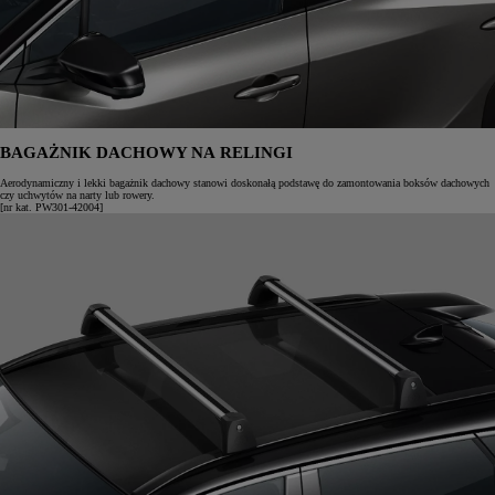
BAGAŻNIK DACHOWY NA RELINGI
Aerodynamiczny i lekki bagażnik dachowy stanowi doskonałą podstawę do zamontowania boksów dachowych
czy uchwytów na narty lub rowery.
[nr kat. PW301-42004]