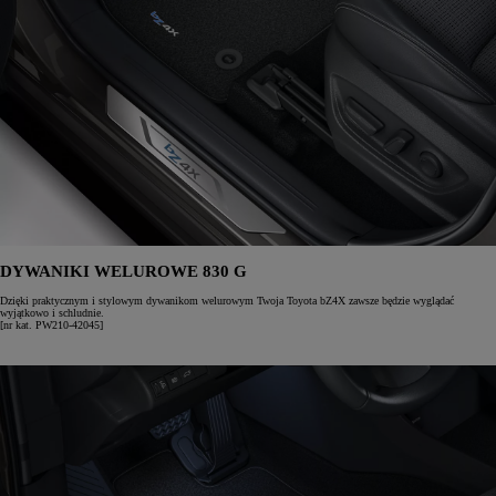
DYWANIKI WELUROWE 830 G
Dzięki praktycznym i stylowym dywanikom welurowym Twoja Toyota bZ4X zawsze będzie wyglądać
wyjątkowo i schludnie.
[nr kat. PW210-42045]