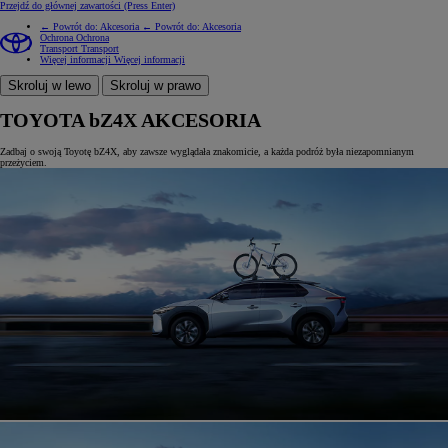
Przejdź do głównej zawartości
(Press Enter)
← Powrót do: Akcesoria
← Powrót do: Akcesoria
Ochrona
Ochrona
Transport
Transport
Więcej informacji
Więcej informacji
Skroluj w lewo
Skroluj w prawo
TOYOTA bZ4X AKCESORIA
Zadbaj o swoją Toyotę bZ4X, aby zawsze wyglądała znakomicie, a każda podróż była niezapomnianym
przeżyciem.