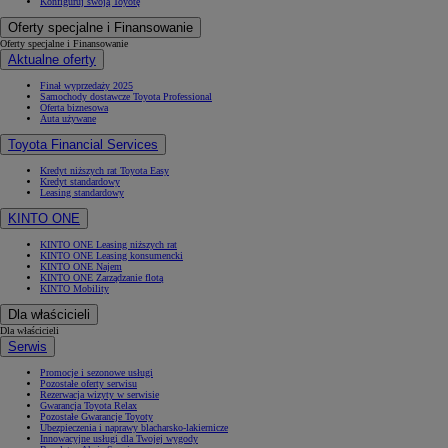
Konfiguruj swoją Toyotę
Oferty specjalne i Finansowanie
Oferty specjalne i Finansowanie
Aktualne oferty
Finał wyprzedaży 2025
Samochody dostawcze Toyota Professional
Oferta biznesowa
Auta używane
Toyota Financial Services
Kredyt niższych rat Toyota Easy
Kredyt standardowy
Leasing standardowy
KINTO ONE
KINTO ONE Leasing niższych rat
KINTO ONE Leasing konsumencki
KINTO ONE Najem
KINTO ONE Zarządzanie flotą
KINTO Mobility
Dla właścicieli
Dla właścicieli
Serwis
Promocje i sezonowe usługi
Pozostałe oferty serwisu
Rezerwacja wizyty w serwisie
Gwarancja Toyota Relax
Pozostałe Gwarancje Toyoty
Ubezpieczenia i naprawy blacharsko-lakiernicze
Innowacyjne usługi dla Twojej wygody