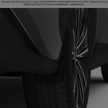
Akcesoria ochronne pozwolą Ci cieszyć się komfortowym użytkowaniem auta na co dzień i zabezpieczą Twoją
elektryczną Toyotę bZ4X przed uszkodzeniami i zabrudzeniami.