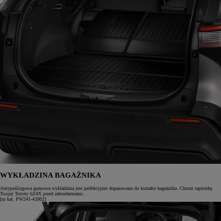
WYKŁADZINA BAGAŻNIKA
Antypoślizgowa gumowa wykładzina jest perfekcyjnie dopasowana do kształtu bagażnika. Chroni tapicerkę
Twojej Toyoty bZ4X przed zabrudzeniami.
[nr kat. PW241-42002]