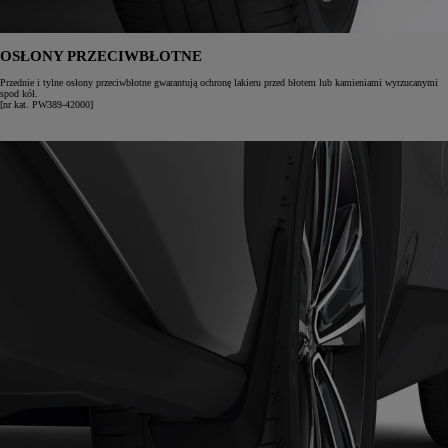
OSŁONY PRZECIWBŁOTNE
Przednie i tylne osłony przeciwbłotne gwarantują ochronę lakieru przed błotem lub kamieniami wyrzucanymi
spod kół.
[nr kat. PW389-42000]