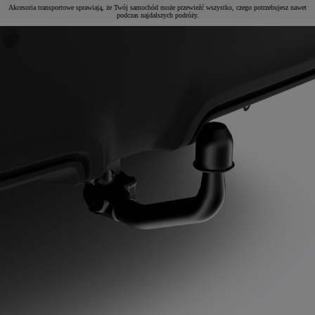
Akcesoria transportowe sprawiają, że Twój samochód może przewieźć wszystko, czego potrzebujesz nawet
podczas najdalszych podróży.