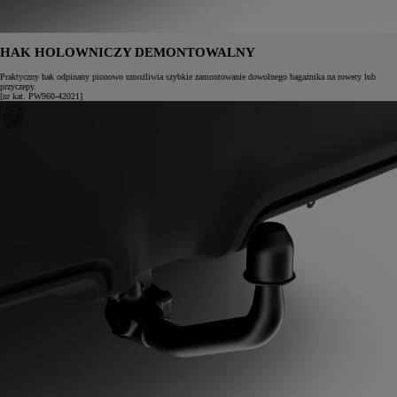
HAK HOLOWNICZY DEMONTOWALNY
Praktyczny hak odpinany pionowo umożliwia szybkie zamontowanie dowolnego bagażnika na rowery lub
przyczepy.
[nr kat. PW960-42021]