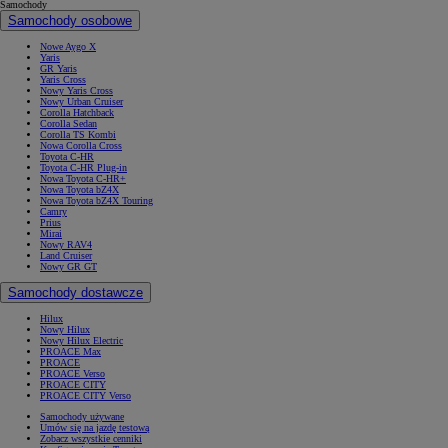
Samochody
Samochody osobowe
Nowe Aygo X
Yaris
GR Yaris
Yaris Cross
Nowy Yaris Cross
Nowy Urban Cruiser
Corolla Hatchback
Corolla Sedan
Corolla TS Kombi
Nowa Corolla Cross
Toyota C-HR
Toyota C-HR Plug-in
Nowa Toyota C-HR+
Nowa Toyota bZ4X
Nowa Toyota bZ4X Touring
Camry
Prius
Mirai
Nowy RAV4
Land Cruiser
Nowy GR GT
Samochody dostawcze
Hilux
Nowy Hilux
Nowy Hilux Electric
PROACE Max
PROACE
PROACE Verso
PROACE CITY
PROACE CITY Verso
Samochody używane
Umów się na jazdę testową
Zobacz wszystkie cenniki