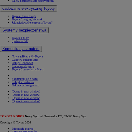
Zalety posiadania aut elektrycznych
Ładowanie elektrycznej Toyoty
Toyota HomeCharge
Toyota Charging Network
Jak naładować elektryczną Toyotę?
Systemy bezpieczeństwa
Toyota T-Mate
System eCall
Komunikacja z autem
Nowa aplikacja MyToyota
Cyfrowy opiekun auta
Usługi Connected
Płatne subskrypcje
Toyota Connectivity Match
Skontaktuj się z nami
Polityka ciasteczek
Deklaracja dostępności
(Opens in new window)
(Opens in new window)
(Opens in new window)
(Opens in new window)
TOYOTA KOBOS
Nowy Sącz
, ul. Tarnowska 175, 33-300 Nowy Sącz
Copyright © Toyota 2026
Informacje prawne
Polityka prywatności