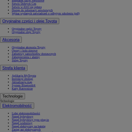
Bezpłatne Akcje Serwisowe
Serwis Dobrych Cen
Serwis w ASO się opłaca
Dostęp do informacji serwisowych
Wykaz wydanych zaświadczeń o odbytym szkoleniu (pdf)
Oryginalne części i oleje Toyota
Oryginalne części Toyoty
Oryginalne oleje Toyoty
Akcesoria
Oryginalne akcesoria Toyoty
Opony i koła zimowe
Zabudowy samochodów dostawczych
Zabezpieczenia i alarmy
Sklep Toyoty
Strefa klienta
Aplikacja MyToyota
Instrukcje obsługi
Aktualizacja map
System Bluetooth®
Karty Ratownicze
Technologie
Technologie
Elektromobilność
Lider elektromobilności
Napęd hybrydowy
Napęd hybrydowy typu plug-in
Napęd wodorowy
Napęd elektryczny na baterię
Zasięg aut elektrycznych