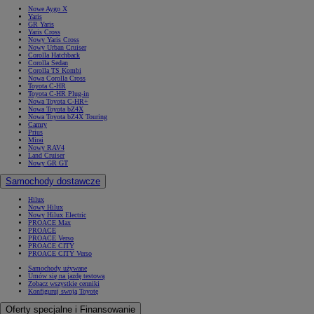
Nowe Aygo X
Yaris
GR Yaris
Yaris Cross
Nowy Yaris Cross
Nowy Urban Cruiser
Corolla Hatchback
Corolla Sedan
Corolla TS Kombi
Nowa Corolla Cross
Toyota C-HR
Toyota C-HR Plug-in
Nowa Toyota C-HR+
Nowa Toyota bZ4X
Nowa Toyota bZ4X Touring
Camry
Prius
Mirai
Nowy RAV4
Land Cruiser
Nowy GR GT
Samochody dostawcze
Hilux
Nowy Hilux
Nowy Hilux Electric
PROACE Max
PROACE
PROACE Verso
PROACE CITY
PROACE CITY Verso
Samochody używane
Umów się na jazdę testową
Zobacz wszystkie cenniki
Konfiguruj swoją Toyotę
Oferty specjalne i Finansowanie