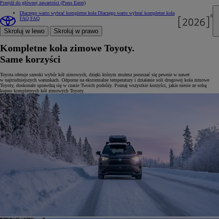
Przejdź do głównej zawartości
(Press Enter)
Dlaczego warto wybrać kompletne koła
Dlaczego warto wybrać kompletne koła
FAQ
FAQ
Skroluj w lewo
Skroluj w prawo
Kompletne koła zimowe Toyoty.
Same korzyści
Toyota oferuje szeroki wybór kół zimowych, dzięki którym możesz poruszać się pewnie w nawet
w najtrudniejszych warunkach. Odporne na ekstremalne temperatury i działanie soli drogowej koła zimowe
Toyoty, doskonale sprawdzą się w czasie Twoich podróży. Poznaj wszystkie korzyści, jakie niesie ze sobą
kupno kompletnych kół zimowych Toyoty.