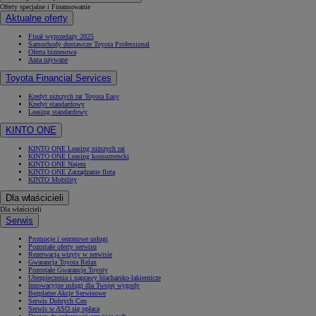
Oferty specjalne i Finansowanie
Aktualne oferty
Finał wyprzedaży 2025
Samochody dostawcze Toyota Professional
Oferta biznesowa
Auta używane
Toyota Financial Services
Kredyt niższych rat Toyota Easy
Kredyt standardowy
Leasing standardowy
KINTO ONE
KINTO ONE Leasing niższych rat
KINTO ONE Leasing konsumencki
KINTO ONE Najem
KINTO ONE Zarządzanie flotą
KINTO Mobility
Dla właścicieli
Dla właścicieli
Serwis
Promocje i sezonowe usługi
Pozostałe oferty serwisu
Rezerwacja wizyty w serwisie
Gwarancja Toyota Relax
Pozostałe Gwarancje Toyoty
Ubezpieczenia i naprawy blacharsko-lakiernicze
Innowacyjne usługi dla Twojej wygody
Bezpłatne Akcje Serwisowe
Serwis Dobrych Cen
Serwis w ASO się opłaca