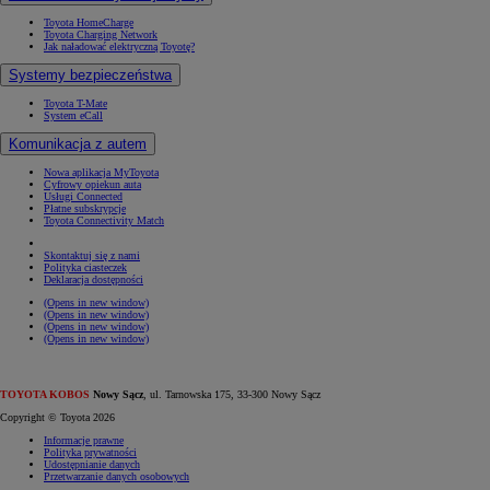
Toyota HomeCharge
Toyota Charging Network
Jak naładować elektryczną Toyotę?
Systemy bezpieczeństwa
Toyota T-Mate
System eCall
Komunikacja z autem
Nowa aplikacja MyToyota
Cyfrowy opiekun auta
Usługi Connected
Płatne subskrypcje
Toyota Connectivity Match
Skontaktuj się z nami
Polityka ciasteczek
Deklaracja dostępności
(Opens in new window)
(Opens in new window)
(Opens in new window)
(Opens in new window)
TOYOTA KOBOS
Nowy Sącz
, ul. Tarnowska 175, 33-300 Nowy Sącz
Copyright © Toyota 2026
Informacje prawne
Polityka prywatności
Udostępnianie danych
Przetwarzanie danych osobowych