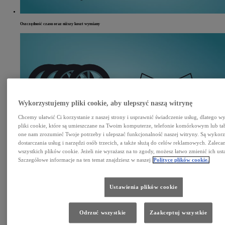
Oszczędność czasu oraz niższy koszt wymiany
Wykorzystujemy pliki cookie, aby ulepszyć naszą witrynę
Chcemy ułatwić Ci korzystanie z naszej strony i usprawnić świadczenie usług, dlatego 
pliki cookie, które są umieszczane na Twoim komputerze, telefonie komórkowym lub ta
one nam zrozumieć Twoje potrzeby i ulepszać funkcjonalność naszej witryny. Są wykor
Komplet kół zimowych z felgami i czujnikami ciśnienia = wartość dodana podczas odsprzedaży auta
dostarczania usług i narzędzi osób trzecich, a także służą do celów reklamowych. Zalec
wszystkich plików cookie. Jeżeli nie wyrażasz na to zgody, możesz łatwo zmienić ich ust
Szczegółowe informacje na ten temat znajdziesz w naszej
Polityce plików cookie.
Ustawienia plików cookie
Odrzuć wszystkie
Zaakceptuj wszystkie