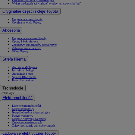
Dostęp do informacji serwisowych
Wykaz wydanych zaświadczeń o odbytym szkoleniu (pdf)
Oryginalne części i oleje Toyota
Oryginalne części Toyoty
Oryginalne oleje Toyoty
Akcesoria
Oryginalne akcesoria Toyoty
Opony i koła zimowe
Zabudowy samochodów dostawczych
Zabezpieczenia i alarmy
Sklep Toyoty
Strefa klienta
Aplikacja MyToyota
Instrukcje obsługi
Aktualizacja map
System Bluetooth®
Karty Ratownicze
Technologie
Technologie
Elektromobilność
Lider elektromobilności
Napęd hybrydowy
Napęd hybrydowy typu plug-in
Napęd wodorowy
Napęd elektryczny na baterię
Zasięg aut elektrycznych
Zalety posiadania aut elektrycznych
Ładowanie elektrycznej Toyoty