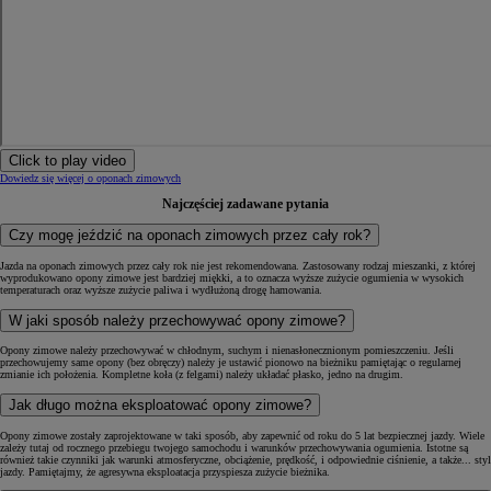
Click to play video
Dowiedz się więcej o oponach zimowych
Najczęściej zadawane pytania
Czy mogę jeździć na oponach zimowych przez cały rok?
Jazda na oponach zimowych przez cały rok nie jest rekomendowana. Zastosowany rodzaj mieszanki, z której
wyprodukowano opony zimowe jest bardziej miękki, a to oznacza wyższe zużycie ogumienia w wysokich
temperaturach oraz wyższe zużycie paliwa i wydłużoną drogę hamowania.
W jaki sposób należy przechowywać opony zimowe?
Opony zimowe należy przechowywać w chłodnym, suchym i nienasłonecznionym pomieszczeniu. Jeśli
przechowujemy same opony (bez obręczy) należy je ustawić pionowo na bieżniku pamiętając o regularnej
zmianie ich położenia. Kompletne koła (z felgami) należy układać płasko, jedno na drugim.
Jak długo można eksploatować opony zimowe?
Opony zimowe zostały zaprojektowane w taki sposób, aby zapewnić od roku do 5 lat bezpiecznej jazdy. Wiele
zależy tutaj od rocznego przebiegu twojego samochodu i warunków przechowywania ogumienia. Istotne są
również takie czynniki jak warunki atmosferyczne, obciążenie, prędkość, i odpowiednie ciśnienie, a także... styl
jazdy. Pamiętajmy, że agresywna eksploatacja przyspiesza zużycie bieżnika.