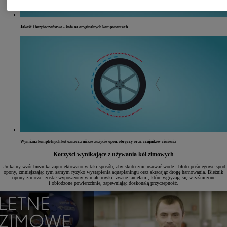
Jakość i bezpieczeństwo - koła na oryginalnych komponentach
Wymiana kompletnych kół oznacza niższe zużycie opon, obręczy oraz czujników ciśnienia
Korzyści wynikające z używania kół zimowych
Unikalny wzór bieżnika zaprojektowano w taki sposób, aby skutecznie usuwać wodę i błoto pośniegowe spod
opony, zmniejszając tym samym ryzyko wystąpienia aquaplaningu oraz skracając drogę hamowania. Bieżnik
opony zimowej został wyposażony w małe rowki, zwane lamelami, które wgryzają się w zaśnieżone
i oblodzone powierzchnie, zapewniając doskonałą przyczepność.