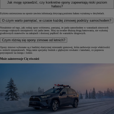
Jak mogę sprawdzić, czy konkretne opony zapewniają niski poziom
hałasu?
Etykieta umieszczona na oponie zawiera informację dotyczącą poziomu hałasu wyrażoną w decybelach.
O czym warto pamiętać, w czasie każdej zimowej podróży samochodem?
Niezależnie od tego, jaki rodzaj opon wybierzesz, pamiętaj, że jazda samochodem w warunkach zimowych
wymaga większych umiejętności niż jazda latem. Miej na uwadze dłuższą drogę hamowania, nie wykonuj
gwałtownych manewrów na zakrętach i dostosuj prędkość do warunków drogowych.
Czym różnią się opony zimowe od letnich?
Opony zimowe wykonane są z bardziej elastycznej mieszanki gumowej, która zachowuje swoje właściwości
w niskich temperaturach. Mają także specjalny bieżnik z głębszymi rowkami i lamelami, co poprawia
przyczepność na śniegu i lodzie.
Może zainteresuje Cię również