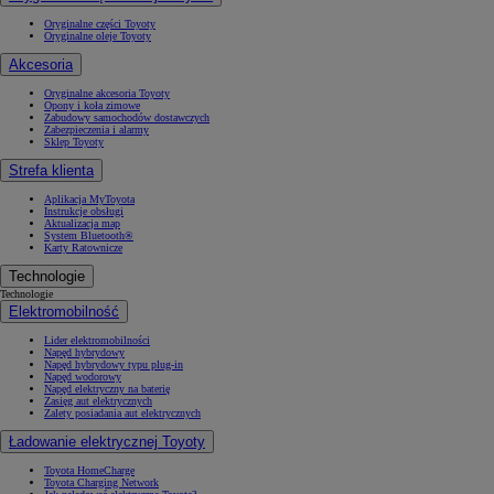
Oryginalne części Toyoty
Oryginalne oleje Toyoty
Akcesoria
Oryginalne akcesoria Toyoty
Opony i koła zimowe
Zabudowy samochodów dostawczych
Zabezpieczenia i alarmy
Sklep Toyoty
Strefa klienta
Aplikacja MyToyota
Instrukcje obsługi
Aktualizacja map
System Bluetooth®
Karty Ratownicze
Technologie
Technologie
Elektromobilność
Lider elektromobilności
Napęd hybrydowy
Napęd hybrydowy typu plug-in
Napęd wodorowy
Napęd elektryczny na baterię
Zasięg aut elektrycznych
Zalety posiadania aut elektrycznych
Ładowanie elektrycznej Toyoty
Toyota HomeCharge
Toyota Charging Network