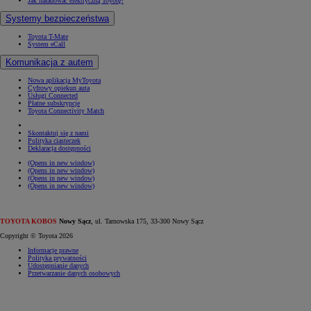
Jak naładować elektryczną Toyotę?
Systemy bezpieczeństwa
Toyota T-Mate
System eCall
Komunikacja z autem
Nowa aplikacja MyToyota
Cyfrowy opiekun auta
Usługi Connected
Płatne subskrypcje
Toyota Connectivity Match
Skontaktuj się z nami
Polityka ciasteczek
Deklaracja dostępności
(Opens in new window)
(Opens in new window)
(Opens in new window)
(Opens in new window)
TOYOTA KOBOS
Nowy Sącz
, ul. Tarnowska 175, 33-300 Nowy Sącz
Copyright © Toyota 2026
Informacje prawne
Polityka prywatności
Udostępnianie danych
Przetwarzanie danych osobowych