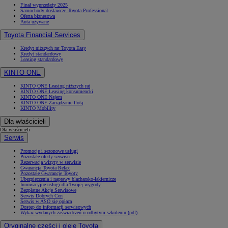
Finał wyprzedaży 2025
Samochody dostawcze Toyota Professional
Oferta biznesowa
Auta używane
Toyota Financial Services
Kredyt niższych rat Toyota Easy
Kredyt standardowy
Leasing standardowy
KINTO ONE
KINTO ONE Leasing niższych rat
KINTO ONE Leasing konsumencki
KINTO ONE Najem
KINTO ONE Zarządzanie flotą
KINTO Mobility
Dla właścicieli
Dla właścicieli
Serwis
Promocje i sezonowe usługi
Pozostałe oferty serwisu
Rezerwacja wizyty w serwisie
Gwarancja Toyota Relax
Pozostałe Gwarancje Toyoty
Ubezpieczenia i naprawy blacharsko-lakiernicze
Innowacyjne usługi dla Twojej wygody
Bezpłatne Akcje Serwisowe
Serwis Dobrych Cen
Serwis w ASO się opłaca
Dostęp do informacji serwisowych
Wykaz wydanych zaświadczeń o odbytym szkoleniu (pdf)
Oryginalne części i oleje Toyota