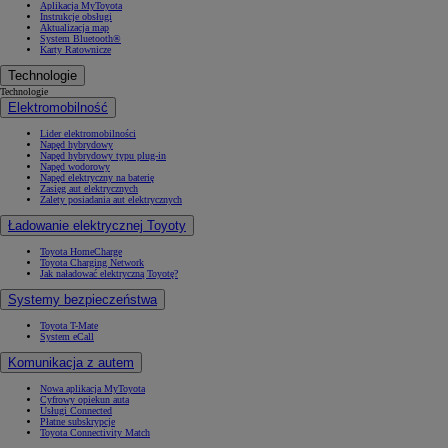
Aplikacja MyToyota
Instrukcje obsługi
Aktualizacja map
System Bluetooth®
Karty Ratownicze
Technologie
Technologie
Elektromobilność
Lider elektromobilności
Napęd hybrydowy
Napęd hybrydowy typu plug-in
Napęd wodorowy
Napęd elektryczny na baterię
Zasięg aut elektrycznych
Zalety posiadania aut elektrycznych
Ładowanie elektrycznej Toyoty
Toyota HomeCharge
Toyota Charging Network
Jak naładować elektryczną Toyotę?
Systemy bezpieczeństwa
Toyota T-Mate
System eCall
Komunikacja z autem
Nowa aplikacja MyToyota
Cyfrowy opiekun auta
Usługi Connected
Płatne subskrypcje
Toyota Connectivity Match