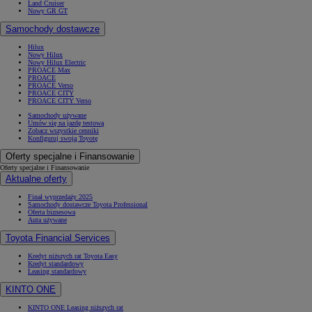
Land Cruiser
Nowy GR GT
Samochody dostawcze
Hilux
Nowy Hilux
Nowy Hilux Electric
PROACE Max
PROACE
PROACE Verso
PROACE CITY
PROACE CITY Verso
Samochody używane
Umów się na jazdę testową
Zobacz wszystkie cenniki
Konfiguruj swoją Toyotę
Oferty specjalne i Finansowanie
Oferty specjalne i Finansowanie
Aktualne oferty
Finał wyprzedaży 2025
Samochody dostawcze Toyota Professional
Oferta biznesowa
Auta używane
Toyota Financial Services
Kredyt niższych rat Toyota Easy
Kredyt standardowy
Leasing standardowy
KINTO ONE
KINTO ONE Leasing niższych rat