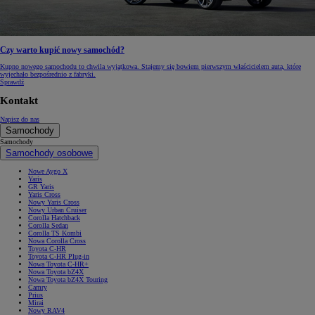
Czy warto kupić nowy samochód?
Kupno nowego samochodu to chwila wyjątkowa. Stajemy się bowiem pierwszym właścicielem auta, które
wyjechało bezpośrednio z fabryki.
Sprawdź
Kontakt
Napisz do nas
Samochody
Samochody
Samochody osobowe
Nowe Aygo X
Yaris
GR Yaris
Yaris Cross
Nowy Yaris Cross
Nowy Urban Cruiser
Corolla Hatchback
Corolla Sedan
Corolla TS Kombi
Nowa Corolla Cross
Toyota C-HR
Toyota C-HR Plug-in
Nowa Toyota C-HR+
Nowa Toyota bZ4X
Nowa Toyota bZ4X Touring
Camry
Prius
Mirai
Nowy RAV4