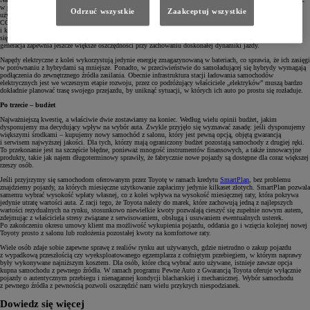
w przyszłości. Hybrydy korzystają z dwóch źródeł napędu – elektrycznego oraz spalinowego oferując swoim
Odrzuć wszystkie
Zaakceptuj wszystkie
użytkownikom zalety obu tych konstrukcji, takie jak duży zasięg i dobre osiągi oraz niskie spalanie i emisję
CO2. Dodatkowo, są wyposażone w automatyczne skrzynie biegów, które zapewniają cichą, płynną
i komfortową jazdę. Technologia hybrydowa Toyoty jest rozwijana nieprzerwanie od 1997 roku, co przekłada
się na potwierdzoną licznymi niezależnymi testami bezawaryjność konstrukcji, a jej najnowsza, czwarta już
generacja zapewnia jeszcze większe oszczędności przy zachowaniu doskonałej dynamiki jazdy.
Napędy elektryczne z kolei wykorzystują jedynie energię zmagazynowaną w bateriach, co sprawia, że ich zasięgi
w porównaniu z hybrydami są mniejsze. Ponadto, w przeciwieństwie do samoładującej się hybrydy wymagają
podłączenia do zewnętrznego źródła zasilania. Obecnie infrastruktura stacji ładowania samochodów
elektrycznych jest we wczesnym etapie rozwoju, przez co podróżujący właściciele „elektryków” muszą bardzo
dokładnie planować trasę swojego przejazdu, by uniknąć sytuacji, w których ich auto po prostu się rozładuje.
Po trzecie – budżet
Najważniejszą kwestię, a właściwie dwie zostawiamy na koniec. Według wielu opinii budżet, jakim
dysponujemy ma decydujący wpływ na wybór auta. Zwykle przyjęło się wyznawać zasadę: jeśli dysponujemy
większymi środkami – kupujemy nowy samochód z salonu, który jest pewną opcją, objętą gwarancją
i serwisem najwyższej jakości. Dla tych, którzy mają ograniczony budżet pozostają samochody z drugiej ręki.
To przekonanie jest na szczęście błędne, ponieważ mnogość instrumentów finansowych, a także innowacyjne
produkty, takie jak najem długoterminowy sprawiły, że fabrycznie nowe pojazdy są dostępne dla coraz większej
rzeszy osób.
Jeśli przyjrzymy się samochodom oferowanym przez Toyotę w ramach kredytu
SmartPlan
, bez problemu
znajdziemy pojazdy, za których miesięczne użytkowanie zapłacimy jedynie kilkaset złotych. SmartPlan pozwala
samemu wybrać wysokość wpłaty własnej, co z kolei wpływa na wysokość miesięcznej raty, która pokrywa
jedynie utratę wartości auta. Z racji tego, że Toyota należy do marek, które zachowują jedną z najlepszych
wartości rezydualnych na rynku, stosunkowo niewielkie kwoty pozwalają cieszyć się zupełnie nowym autem,
zdejmując z właściciela stresy związane z serwisowaniem, obsługą i usuwaniem ewentualnych usterek.
Po zakończeniu okresu umowy klient ma możliwość wykupienia pojazdu, oddania go i wzięcia kolejnej nowej
Toyoty prosto z salonu lub rozłożenia pozostałej kwoty na komfortowe raty.
Wiele osób zdaje sobie zapewne sprawę z realiów rynku aut używanych, gdzie nietrudno o zakup pojazdu
z wypadkową przeszłością czy wyeksploatowanego egzemplarza z cofniętym przebiegiem, w którym naprawy
były wykonywane najniższym kosztem. Dla osób, które chcą wybrać auto używane, istnieje zawsze opcja
kupna samochodu z pewnego źródła. W ramach programu Pewne Auto z Gwarancją Toyota oferuje wyłącznie
pojazdy o autentycznym przebiegu i nienagannej kondycji blacharskiej i mechanicznej. Wybór samochodu
z pewnego źródła z pewnością pozwoli oszczędzić nam wielu przykrych niespodzianek.
Dowiedz się więcej