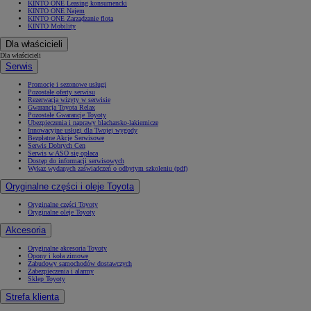
KINTO ONE Leasing konsumencki
KINTO ONE Najem
KINTO ONE Zarządzanie flotą
KINTO Mobility
Dla właścicieli
Dla właścicieli
Serwis
Promocje i sezonowe usługi
Pozostałe oferty serwisu
Rezerwacja wizyty w serwisie
Gwarancja Toyota Relax
Pozostałe Gwarancje Toyoty
Ubezpieczenia i naprawy blacharsko-lakiernicze
Innowacyjne usługi dla Twojej wygody
Bezpłatne Akcje Serwisowe
Serwis Dobrych Cen
Serwis w ASO się opłaca
Dostęp do informacji serwisowych
Wykaz wydanych zaświadczeń o odbytym szkoleniu (pdf)
Oryginalne części i oleje Toyota
Oryginalne części Toyoty
Oryginalne oleje Toyoty
Akcesoria
Oryginalne akcesoria Toyoty
Opony i koła zimowe
Zabudowy samochodów dostawczych
Zabezpieczenia i alarmy
Sklep Toyoty
Strefa klienta