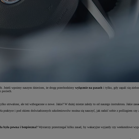
gach. Jeżeli wpoimy naszym dzieciom, że drogę przechodzimy
wyłącznie na pasach
i tylko, gdy zapali się ziel
h pociech.
tylko utrwalone, ale też wzbogacone o nowe. Jakie? W dużej mierze zależy to od naszego instruktora. Jakie zas
Na praktyce i pod okiem doświadczonych szkoleniowców można się nauczyć, jak radzić sobie z poślizgiem cz
da była pewna i bezpieczna?
Wystarczy przestrzegać kilku zasad, by wakacyjne wyjazdy czy weekendowe wypad