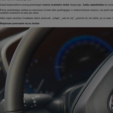
Zasad bezpieczeństwa muszą przestrzegać
wszyscy uczestnicy ruchu
drogowego.
Jazda samochodem
nie może 
Pieszy przechodzący jezdnię na czerwonym świetle albo przebiegający w niedozwolonym miejscu, tuż przed mas
ostatnim momencie na nasz pas ruchu.
Jakże często jesteśmy świadkami takich zachowań. „Zdążę”, „uda mi się”, „przecież nic nie jedzie, po co mam t
Bezpieczne poruszanie się na drodze