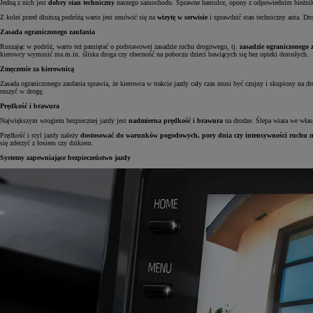
Jedną z nich jest
dobry stan techniczny
naszego samochodu. Sprawne hamulce, opony z odpowiednim bieżnikie
Z kolei przed dłuższą podróżą warto jest umówić się na
wizytę w serwisie
i sprawdzić stan techniczny auta. Dro
Zasada ograniczonego zaufania
Ruszając w podróż, warto też pamiętać o podstawowej zasadzie ruchu drogowego, tj.
zasadzie ograniczonego 
kierowcy wymusić ma m.in. śliska droga czy obecność na poboczu dzieci bawiących się bez opieki dorosłych.
Zmęczenie za kierownicą
Zasada ograniczonego zaufania sprawia, że kierowca w trakcie jazdy cały czas musi być czujny i skupiony na d
ruszyć w drogę.
Prędkość i brawura
Największym wrogiem bezpiecznej jazdy jest
nadmierna prędkość i brawura
na drodze. Ślepa wiara we włas
Prędkość i styl jazdy należy
dostosować do warunków pogodowych, pory dnia czy intensywności ruchu 
się zderzyć z łosiem czy dzikiem.
Systemy zapewniające bezpieczeństwo jazdy