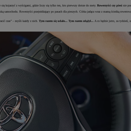
się kojarzyć z wyścigami, gdzie liczy się tylko ten, kto pierwszy dotrze do mety.
Rowerzyści czy piesi
nie por
ką samochodu. Rowerzyści przejeżdżający po pasach dla pieszych. Córka jadąca wraz z mamą ścieżką rowerową 
racić czas” – myśli każdy z nich.
Tym razem się udało... Tym razem zdążył...
A co będzie jutro, za tydzień,