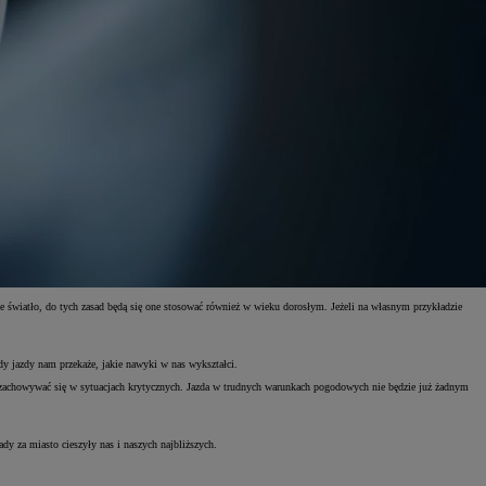
one światło, do tych zasad będą się one stosować również w wieku dorosłym. Jeżeli na własnym przykładzie
ady jazdy nam przekaże, jakie nawyki w nas wykształci.
y zachowywać się w sytuacjach krytycznych. Jazda w trudnych warunkach pogodowych nie będzie już żadnym
y za miasto cieszyły nas i naszych najbliższych.