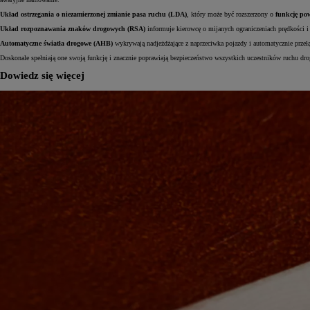
Układ ostrzegania o niezamierzonej zmianie pasa ruchu (LDA)
, który może być rozszerzony o
funkcję po
Układ rozpoznawania znaków drogowych (RSA)
informuje kierowcę o mijanych ograniczeniach prędkości 
Automatyczne światła drogowe (AHB)
wykrywają nadjeżdżające z naprzeciwka pojazdy i automatycznie przełą
Doskonale spełniają one swoją funkcję i znacznie poprawiają bezpieczeństwo wszystkich uczestników ruchu dro
Dowiedz się więcej