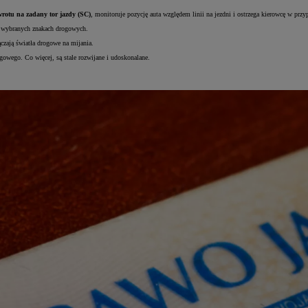
wrotu na zadany tor jazdy (SC)
, monitoruje pozycję auta względem linii na jezdni i ostrzega kierowcę w przy
i wybranych znakach drogowych.
czają światła drogowe na mijania.
gowego. Co więcej, są stale rozwijane i udoskonalane.