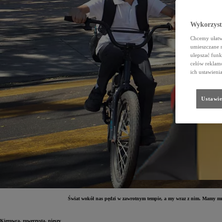
Wykorzystu
Chcemy ułatwi
umieszczane 
ulepszać funk
celów reklamo
ich ustawieni
Ustawie
Świat wokół nas pędzi w zawrotnym tempie, a my wraz z nim. Mamy mnó
Kierowca, rowerzysta, pieszy