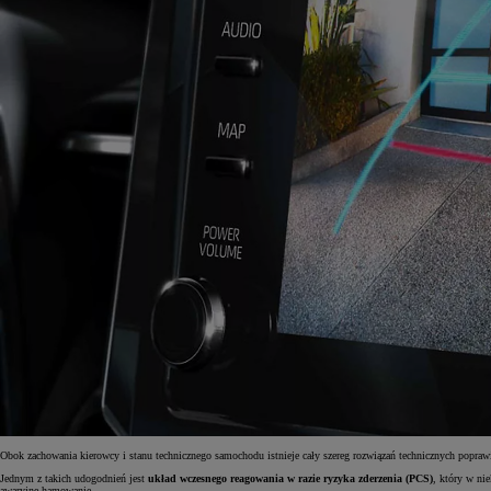
Obok zachowania kierowcy i stanu technicznego samochodu istnieje cały szereg rozwiązań technicznych popra
Jednym z takich udogodnień jest
układ wczesnego reagowania w razie ryzyka zderzenia (PCS)
, który w ni
awaryjne hamowanie.