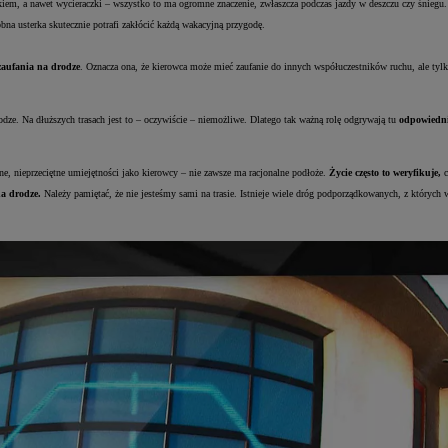
m, a nawet wycieraczki – wszystko to ma ogromne znaczenie, zwłaszcza podczas jazdy w deszczu czy śniegu.
bna usterka skutecznie potrafi zakłócić każdą wakacyjną przygodę.
zaufania na drodze
. Oznacza ona, że kierowca może mieć zaufanie do innych współuczestników ruchu, ale tylko
rodze. Na dłuższych trasach jest to – oczywiście – niemożliwe. Dlatego tak ważną rolę odgrywają tu
odpowiednio
ne, nieprzeciętne umiejętności jako kierowcy – nie zawsze ma racjonalne podłoże.
Życie często to weryfikuje,
c
na drodze.
Należy pamiętać, że nie jesteśmy sami na trasie. Istnieje wiele dróg podporządkowanych, z któr