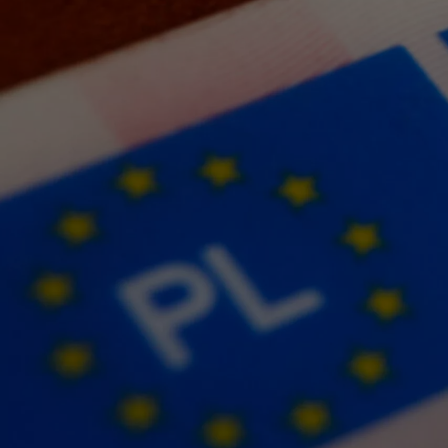
Od
105 300 zł
Corolla Hatchback
HYBRID