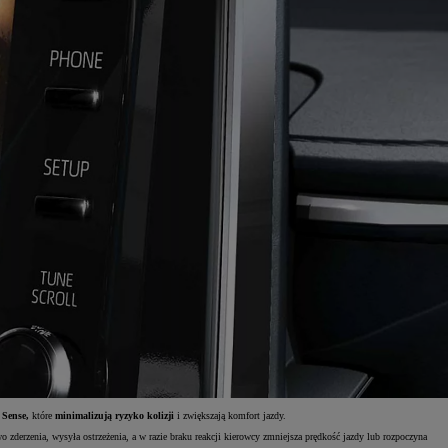
 Sense,
które
minimalizują ryzyko kolizji
i zwiększają komfort jazdy.
zderzenia, wysyła ostrzeżenia, a w razie braku reakcji kierowcy zmniejsza prędkość jazdy lub rozpoczyna