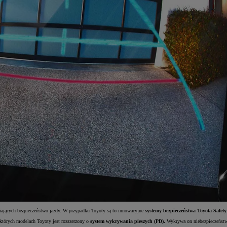
wiających bezpieczeństwo jazdy. W przypadku Toyoty są to innowacyjne
systemy bezpieczeństwa Toyota Safety
ektórych modelach Toyoty jest rozszerzony o
system wykrywania pieszych (PD).
Wykrywa on niebezpieczeństwo 