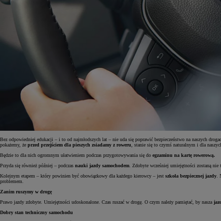
Bez odpowiedniej edukacji – i to od najmłodszych lat – nie uda się poprawić bezpieczeństwo na naszych dro
pokażemy, że
przed przejściem dla pieszych zsiadamy z roweru
, stanie się to czymś naturalnym i dla naszyc
Od
81 900 zł
Będzie to dla nich ogromnym ułatwieniem podczas przygotowywania się do
egzaminu na kartę rowerową.
Przyda się również później – podczas
nauki jazdy samochodem
. Zdobyte wcześniej umiejętności zostaną nie 
Yaris Cross
HYBRID
Kolejnym etapem – który powinien być obowiązkowy dla każdego kierowcy – jest
szkoła bezpiecznej jazdy
. 
problemem.
Zanim ruszymy w drogę
Prawo jazdy zdobyte. Umiejętności udoskonalone. Czas ruszać w drogę. O czym należy pamiętać, by nasza
jaz
Dobry stan techniczny samochodu