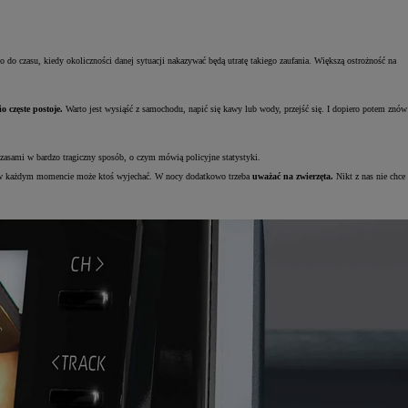
 do czasu, kiedy okoliczności danej sytuacji nakazywać będą utratę takiego zaufania. Większą ostrożność na
 częste postoje.
Warto jest wysiąść z samochodu, napić się kawy lub wody, przejść się. I dopiero potem znów
zasami w bardzo tragiczny sposób, o czym mówią policyjne statystyki.
ych w każdym momencie może ktoś wyjechać. W nocy dodatkowo trzeba
uważać na zwierzęta.
Nikt z nas nie chce