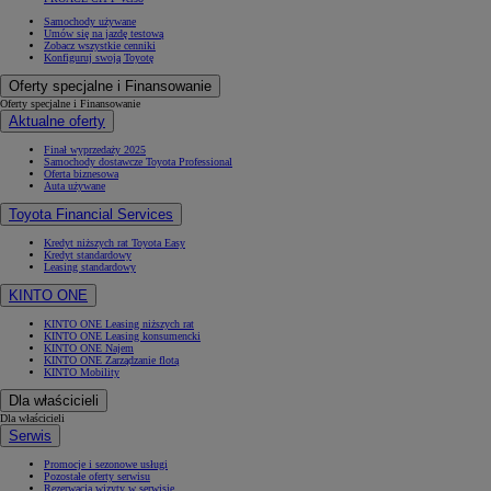
Samochody używane
Umów się na jazdę testową
Zobacz wszystkie cenniki
Konfiguruj swoją Toyotę
Oferty specjalne i Finansowanie
Oferty specjalne i Finansowanie
Aktualne oferty
Finał wyprzedaży 2025
Samochody dostawcze Toyota Professional
Oferta biznesowa
Auta używane
Toyota Financial Services
Kredyt niższych rat Toyota Easy
Kredyt standardowy
Leasing standardowy
KINTO ONE
KINTO ONE Leasing niższych rat
KINTO ONE Leasing konsumencki
KINTO ONE Najem
KINTO ONE Zarządzanie flotą
KINTO Mobility
Dla właścicieli
Dla właścicieli
Serwis
Promocje i sezonowe usługi
Pozostałe oferty serwisu
Rezerwacja wizyty w serwisie