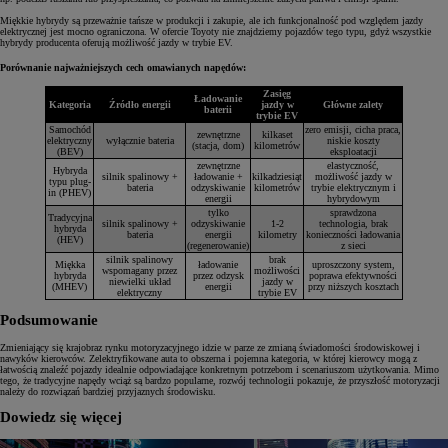
Miękkie hybrydy są przeważnie tańsze w produkcji i zakupie, ale ich funkcjonalność pod względem jazdy
elektrycznej jest mocno ograniczona. W ofercie Toyoty nie znajdziemy pojazdów tego typu, gdyż wszystkie
hybrydy producenta oferują możliwość jazdy w trybie EV.
Porównanie najważniejszych cech omawianych napędów:
Zasięg
Ładowanie
Kategoria
Źródło energii
jazdy w
Główne zalety
baterii
trybie EV
Samochód
zero emisji, cicha praca,
zewnętrzne
kilkaset
elektryczny
wyłącznie bateria
niskie koszty
(stacja, dom)
kilometrów
(BEV)
eksploatacji
zewnętrzne
elastyczność,
Hybryda
silnik spalinowy +
ładowanie +
kilkadziesiąt
możliwość jazdy w
typu plug-
bateria
odzyskiwanie
kilometrów
trybie elektrycznym i
in (PHEV)
energii
hybrydowym
tylko
sprawdzona
Tradycyjna
silnik spalinowy +
odzyskiwanie
1-2
technologia, brak
hybryda
bateria
energii
kilometry
konieczności ładowania
(HEV)
(regenerowanie)
z sieci
silnik spalinowy
brak
Miękka
ładowanie
uproszczony system,
wspomagany przez
możliwości
hybryda
przez odzysk
poprawa efektywności
niewielki układ
jazdy w
(MHEV)
energii
przy niższych kosztach
elektryczny
trybie EV
Podsumowanie
Zmieniający się krajobraz rynku motoryzacyjnego idzie w parze ze zmianą świadomości środowiskowej i
nawyków kierowców. Zelektryfikowane auta to obszerna i pojemna kategoria, w której kierowcy mogą z
łatwością znaleźć pojazdy idealnie odpowiadające konkretnym potrzebom i scenariuszom użytkowania. Mimo
tego, że tradycyjne napędy wciąż są bardzo popularne, rozwój technologii pokazuje, że przyszłość motoryzacji
należy do rozwiązań bardziej przyjaznych środowisku.
Dowiedz się więcej