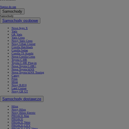
Napisz do nas
Samochody
Samochody
Samochody osobowe
Nowe Aygo X
Yaris
GR Yaris
Yaris Cross
Nowy Yaris Cross
Nowy Urban Cruiser
Corolla Hatchback
Corolla Sedan
Corolla TS Kombi
Nowa Corolla Cross
Toyota C-HR
Toyota C-HR Plug-in
Nowa Toyota C-HR+
Nowa Toyota bZ4X
Nowa Toyota bZ4X Touring
Camry
Prius
Mirai
Nowy RAV4
Land Cruiser
Nowy GR GT
Samochody dostawcze
Hilux
Nowy Hilux
Nowy Hilux Electric
PROACE Max
PROACE
PROACE Verso
PROACE CITY
PROACE CITY Verso