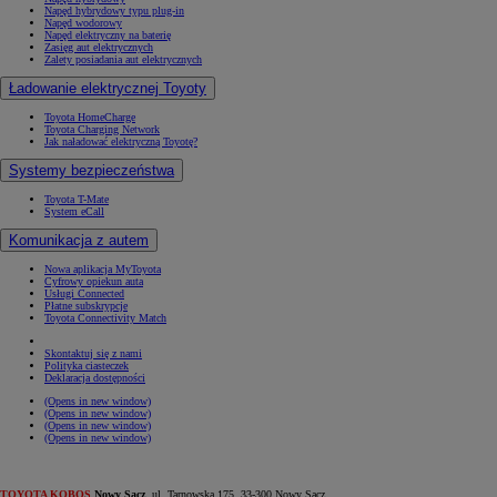
Napęd hybrydowy typu plug-in
Napęd wodorowy
Napęd elektryczny na baterię
Zasięg aut elektrycznych
Zalety posiadania aut elektrycznych
Ładowanie elektrycznej Toyoty
Toyota HomeCharge
Toyota Charging Network
Jak naładować elektryczną Toyotę?
Systemy bezpieczeństwa
Toyota T-Mate
System eCall
Komunikacja z autem
Nowa aplikacja MyToyota
Cyfrowy opiekun auta
Usługi Connected
Płatne subskrypcje
Toyota Connectivity Match
Skontaktuj się z nami
Polityka ciasteczek
Deklaracja dostępności
(Opens in new window)
(Opens in new window)
(Opens in new window)
(Opens in new window)
TOYOTA KOBOS
Nowy Sącz
, ul. Tarnowska 175, 33-300 Nowy Sącz