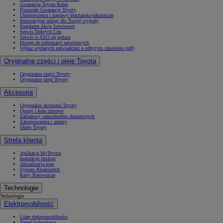
Gwarancja Toyota Relax
Pozostałe Gwarancje Toyoty
Ubezpieczenia i naprawy blacharsko-lakiernicze
Innowacyjne usługi dla Twojej wygody
Bezpłatne Akcje Serwisowe
Serwis Dobrych Cen
Serwis w ASO się opłaca
Dostęp do informacji serwisowych
Wykaz wydanych zaświadczeń o odbytym szkoleniu (pdf)
Oryginalne części i oleje Toyota
Oryginalne części Toyoty
Oryginalne oleje Toyoty
Akcesoria
Oryginalne akcesoria Toyoty
Opony i koła zimowe
Zabudowy samochodów dostawczych
Zabezpieczenia i alarmy
Sklep Toyoty
Strefa klienta
Aplikacja MyToyota
Instrukcje obsługi
Aktualizacja map
System Bluetooth®
Karty Ratownicze
Technologie
Technologie
Elektromobilność
Lider elektromobilności
Napęd hybrydowy