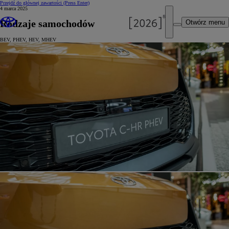
Przejdź do głównej zawartości
(Press Enter)
4 marca 2025
Rodzaje samochodów
Otwórz menu
BEV, PHEV, HEV, MHEV