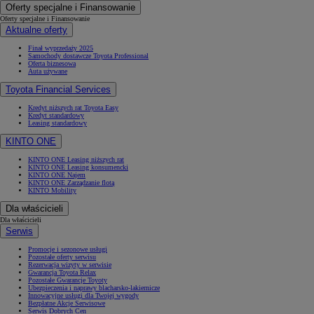
Oferty specjalne i Finansowanie
Oferty specjalne i Finansowanie
Aktualne oferty
Finał wyprzedaży 2025
Samochody dostawcze Toyota Professional
Oferta biznesowa
Auta używane
Toyota Financial Services
Kredyt niższych rat Toyota Easy
Kredyt standardowy
Leasing standardowy
KINTO ONE
KINTO ONE Leasing niższych rat
KINTO ONE Leasing konsumencki
KINTO ONE Najem
KINTO ONE Zarządzanie flotą
KINTO Mobility
Dla właścicieli
Dla właścicieli
Serwis
Promocje i sezonowe usługi
Pozostałe oferty serwisu
Rezerwacja wizyty w serwisie
Gwarancja Toyota Relax
Pozostałe Gwarancje Toyoty
Ubezpieczenia i naprawy blacharsko-lakiernicze
Innowacyjne usługi dla Twojej wygody
Bezpłatne Akcje Serwisowe
Serwis Dobrych Cen