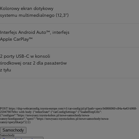
Kolorowy ekran dotykowy
systemu multimedialnego (12,3")
Interfejs Android Auto™, interfejs
Apple CarPlay™
2 porty USB-C w konsoli
środkowej oraz 2 dla pasażerów
z tyłu
POST https://dxp-webcarconfig.toyota-europe.com/v1/car-config/pl/pl?path=specs/b6866060-c84a-4a43-b968-
25947907b9cc with body {"reduxState":{"carConfigSettings":{"loadedStepUrls":
{"configure":"https://nowysacz.toyota-kobos.pl/nowe-samochody/nowa-
camry/konfigurator","specs":"https://nowysacz.toyota-kobos.pl/nowe-samochody/nowa-
camry/specyfikacja"}}}}
Samochody
Samochody