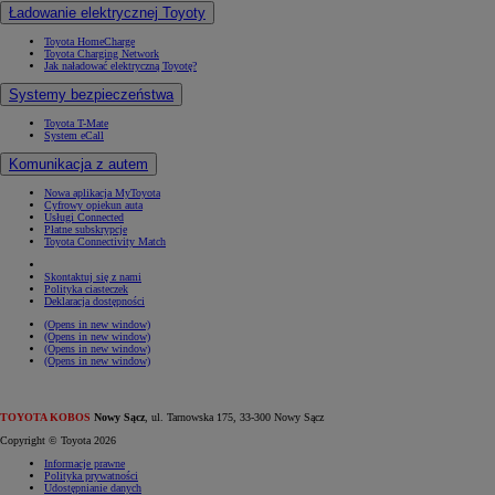
Ładowanie elektrycznej Toyoty
Toyota HomeCharge
Toyota Charging Network
Jak naładować elektryczną Toyotę?
Systemy bezpieczeństwa
Toyota T-Mate
System eCall
Komunikacja z autem
Nowa aplikacja MyToyota
Cyfrowy opiekun auta
Usługi Connected
Płatne subskrypcje
Toyota Connectivity Match
Skontaktuj się z nami
Polityka ciasteczek
Deklaracja dostępności
(Opens in new window)
(Opens in new window)
(Opens in new window)
(Opens in new window)
TOYOTA KOBOS
Nowy Sącz
, ul. Tarnowska 175, 33-300 Nowy Sącz
Copyright © Toyota 2026
Informacje prawne
Polityka prywatności
Udostępnianie danych