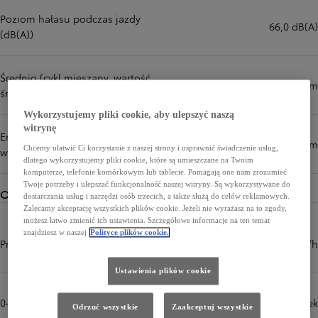
Poziom hałasu podczas jazdy
66,0 dB(A)
(dB(A))
Średnio (cykl mieszany, wartość
4,8 l/100 km
średnia) (l/100 km)
Wykorzystujemy pliki cookie, aby ulepszyć naszą
witrynę
Emisja CO₂ (cykl mieszany,
109 g/km
Chcemy ułatwić Ci korzystanie z naszej strony i usprawnić świadczenie usług,
wartość średnia) (g/km)
dlatego wykorzystujemy pliki cookie, które są umieszczane na Twoim
komputerze, telefonie komórkowym lub tablecie. Pomagają one nam zrozumieć
Twoje potrzeby i ulepszać funkcjonalność naszej witryny. Są wykorzystywane do
Osiągi
dostarczania usług i narzędzi osób trzecich, a także służą do celów reklamowych.
Zalecamy akceptację wszystkich plików cookie. Jeżeli nie wyrażasz na to zgody,
możesz łatwo zmienić ich ustawienia. Szczegółowe informacje na ten temat
znajdziesz w naszej
Polityce plików cookie.
Prędkość maksymalna (km/h)
180 km/h
Ustawienia plików cookie
0-100 km/h (sek)
7,2 sek
Odrzuć wszystkie
Zaakceptuj wszystkie