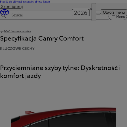
Przejdź do głównej zawartości
(Press Enter)
Skonfiguruj
Cena została zaktualizowana Cena Twojej konfiguracji została zmieniona na 191 900 zł.
Otwórz menu
Menu
Wyszukaj dane techniczne
Wróć do strony modelu
Specyfikacja Camry Comfort
KLUCZOWE CECHY
Przyciemniane szyby tylne: Dyskretność i
komfort jazdy