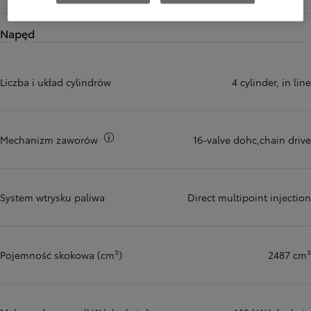
Napęd
Liczba i układ cylindrów
4 cylinder, in line
Więcej informacji
Mechanizm zaworów
16-valve dohc,chain drive
System wtrysku paliwa
Direct multipoint injection
Pojemność skokowa (cm³)
2487 cm³