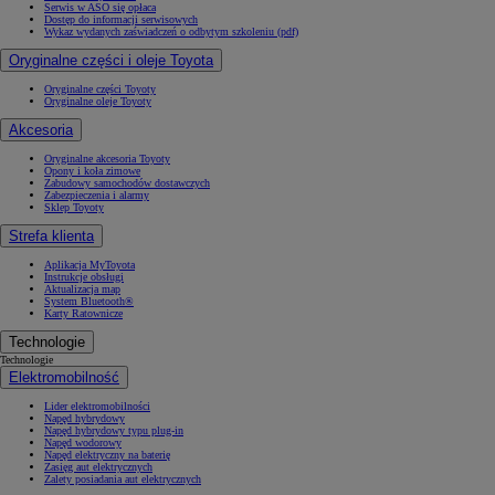
Serwis w ASO się opłaca
Dostęp do informacji serwisowych
Wykaz wydanych zaświadczeń o odbytym szkoleniu (pdf)
Oryginalne części i oleje Toyota
Oryginalne części Toyoty
Oryginalne oleje Toyoty
Akcesoria
Oryginalne akcesoria Toyoty
Opony i koła zimowe
Zabudowy samochodów dostawczych
Zabezpieczenia i alarmy
Sklep Toyoty
Strefa klienta
Aplikacja MyToyota
Instrukcje obsługi
Aktualizacja map
System Bluetooth®
Karty Ratownicze
Technologie
Technologie
Elektromobilność
Lider elektromobilności
Napęd hybrydowy
Napęd hybrydowy typu plug-in
Napęd wodorowy
Napęd elektryczny na baterię
Zasięg aut elektrycznych
Zalety posiadania aut elektrycznych