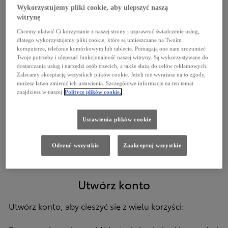
Wykorzystujemy pliki cookie, aby ulepszyć naszą
witrynę
Email
Chcemy ułatwić Ci korzystanie z naszej strony i usprawnić świadczenie usług,
dlatego wykorzystujemy pliki cookie, które są umieszczane na Twoim
komputerze, telefonie komórkowym lub tablecie. Pomagają one nam zrozumieć
Hasło
Twoje potrzeby i ulepszać funkcjonalność naszej witryny. Są wykorzystywane do
dostarczania usług i narzędzi osób trzecich, a także służą do celów reklamowych.
Zalecamy akceptację wszystkich plików cookie. Jeżeli nie wyrażasz na to zgody,
możesz łatwo zmienić ich ustawienia. Szczegółowe informacje na ten temat
znajdziesz w naszej
Polityce plików cookie.
Zaloguj się
Ustawienia plików cookie
Nie pamiętam hasła
Odrzuć wszystkie
Zaakceptuj wszystkie
Utwórz konto
Utwórz konto, aby cieszyć się z wielu korzyści: