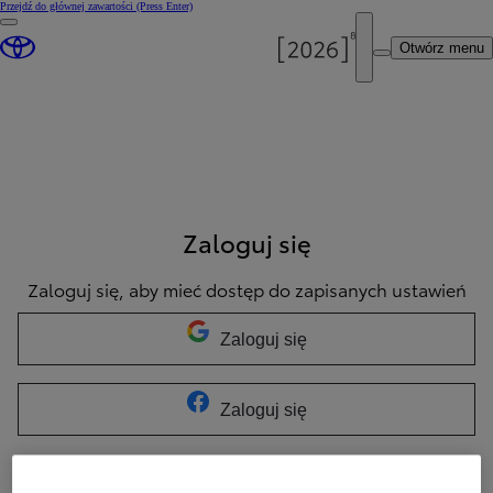
Przejdź do głównej zawartości
(Press Enter)
Otwórz menu
Zaloguj się
Zaloguj się, aby mieć dostęp do zapisanych ustawień
Zaloguj się
Zaloguj się
LUB